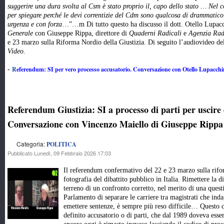
suggerire una dura svolta al Csm è stato proprio il, capo dello stato … Nel 
per spiegare perché le devi correntizie del Cdm sono qualcosa di drammatico 
urgenza e con forza
…”…m Di tutto questo ha discusso il dott. Otello Lupac
Generale
con Giuseppe Rippa, direttore di
Quaderni Radicali
e
Agenzia Rad
e 23 marzo sulla Riforma Nordio della Giustizia. Di seguito l’audiovideo de
Video
.
R
eferendum: SI per vero processo accusatorio. Conversazione con Otello Lupacch
-
Referendum Giustizia: SI a processo di parti per uscire 
Conversazione con Vincenzo Maiello di Giuseppe Rippa
Categoria:
POLITICA
Pubblicato Lunedì, 09 Febbraio 2026 17:03
Il referendum confermativo del 22 e 23 marzo sulla rifor
fotografia del dibattito pubblico in Italia. Rimettere la d
terreno di un confronto corretto, nel merito di una questi
Parlamento di separare le carriere tra magistrati che ind
emettere sentenze, è sempre più reso difficile… Questo
definito accusatorio o di parti, che dal 1989 doveva essere