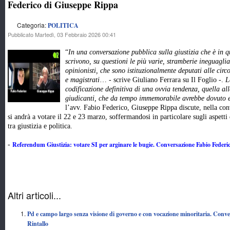
Federico di Giuseppe Rippa
Categoria:
POLITICA
Pubblicato Martedì, 03 Febbraio 2026 00:41
“
In una conversazione pubblica sulla giustizia che è in q
scrivono, su questioni le più varie, stramberie ineguagli
opinionisti, che sono istituzionalmente deputati alle circ
e magistrati
… - scrive Giuliano Ferrara su Il Foglio -.
L
codificazione definitiva di una ovvia tendenza, quella all
giudicanti, che da tempo immemorabile avrebbe dovuto ess
l’avv. Fabio Federico, Giuseppe Rippa discute, nella con
si andrà a votare il 22 e 23 marzo, soffermandosi in particolare sugli aspetti 
tra giustizia e politica.
Referendum Giustizia: votare SI per arginare le bugie. Conversazione Fabio Feder
-
Altri articoli...
Pd e campo largo senza visione di governo e con vocazione minoritaria. Conv
Rintallo