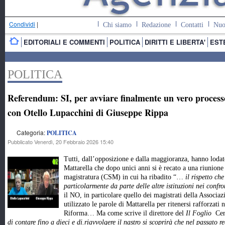
Condividi
|
Chi siamo
Redazione
Contatti
Nuo
EDITORIALI E COMMENTI
POLITICA
DIRITTI E LIBERTA'
EST
POLITICA
Referendum: SI, per avviare finalmente un vero process
con Otello Lupacchini di Giuseppe Rippa
Categoria:
POLITICA
Pubblicato Venerdì, 20 Febbraio 2026 15:40
Tutti, dall’opposizione e dalla maggioranza, hanno lodat
Mattarella che dopo unici anni si è recato a una riunione
magistratura (CSM) in cui ha ribadito “…
il rispetto che
particolarmente da parte delle altre istituzioni nei confro
il NO, in particolare quello dei magistrati della Assoc
utilizzato le parole di Mattarella per ritenersi rafforzati 
Riforma… Ma come scrive il direttore del
Il Foglio
Cer
di contare fino a dieci e di.riavvolgere il nastro si scoprirà che nel passato r