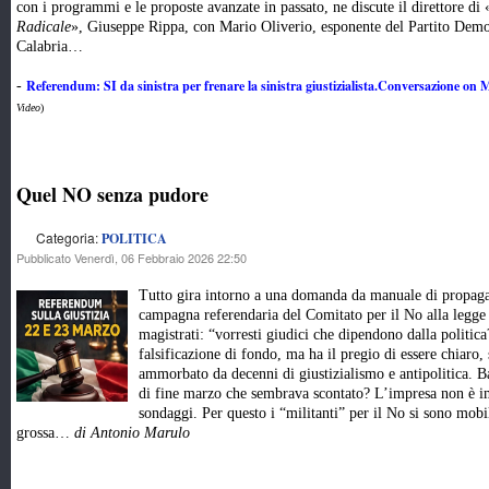
con i programmi e le proposte avanzate in passato, ne discute il direttore di 
Radicale
», Giuseppe Rippa, con Mario Oliverio, esponente del Partito Democ
Calabria…
Referendum: SI da sinistra per frenare la sinistra giustizialista.Conversazione on
-
Video
)
Quel NO senza pudore
Categoria:
POLITICA
Pubblicato Venerdì, 06 Febbraio 2026 22:50
Tutto gira intorno a una domanda da manuale di propagand
campagna referendaria del Comitato per il No alla legge s
magistrati: “vorresti giudici che dipendono dalla politic
falsificazione di fondo, ma ha il pregio di essere chiaro,
ammorbato da decenni di giustizialismo e antipolitica. Ba
di fine marzo che sembrava scontato? L’impresa non è im
sondaggi. Per questo i “militanti” per il No si sono mobil
grossa…
di Antonio Marulo