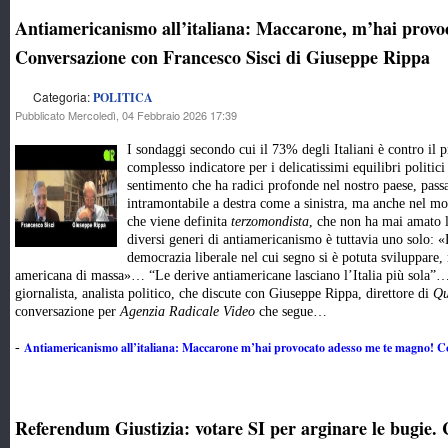
Antiamericanismo all’italiana: Maccarone, m’hai provo
Conversazione con Francesco Sisci di Giuseppe Rippa
Categoria:
POLITICA
Pubblicato Mercoledì, 04 Febbraio 2026 17:39
I sondaggi secondo cui il 73% degli Italiani è contro i
complesso indicatore per i delicatissimi equilibri politi
sentimento che ha radici profonde nel nostro paese, passa 
intramontabile a destra come a sinistra, ma anche nel mon
che viene definita
terzomondista
, che non ha mai amato 
diversi generi di antiamericanismo è tuttavia uno solo: «L
democrazia liberale nel cui segno si è potuta sviluppare, 
americana di massa»… “Le derive antiamericane lasciano l’Italia più sola”… 
giornalista, analista politico, che discute con Giuseppe Rippa, direttore di
Qu
conversazione per
Agenzia Radicale Video
che segue…
Antiamericanismo all’italiana: Maccarone m’hai provocato adesso me te magno! C
-
Referendum Giustizia: votare SI per arginare le bugie.