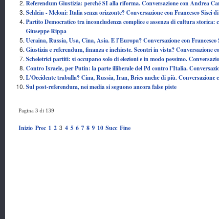
Referendum Giustizia: perché SI alla riforma. Conversazione con Andrea Ca
Schlein - Meloni: Italia senza orizzonte? Conversazione con Francesco Sisci 
Partito Democratico tra inconcludenza complice e assenza di cultura storica: 
Giuseppe Rippa
Ucraina, Russia, Usa, Cina, Asia. E l’Europa? Conversazione con Francesco 
Giustizia e referendum, finanza e inchieste. Scontri in vista? Conversazione 
Scheletrici partiti: si occupano solo di elezioni e in modo pessimo. Conversaz
Contro Israele, per Putin: la parte illiberale del Pd contro l’Italia. Conversa
L’Occidente traballa? Cina, Russia, Iran, Brics anche di più. Conversazione 
Sul post-referendum, nei media si seguono ancora false piste
Pagina 3 di 139
3
Inizio
Prec
1
2
4
5
6
7
8
9
10
Succ
Fine