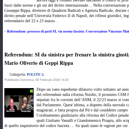
ancora oggi è rimasto inevaso lasciando il codice di proc
fuori dalle norme e gli usi del diritto internazionale… Nella conversazione 
Giuseppe Rippa, direttore di Quaderni Radicali e Agenzia Radicale, discute 
diritto penale nell’Università Federico II di Napoli, dei riflessi giuridici, legi
referendario del 22 e 23 marzo..
Referendum: processo di parti SI, via norme fasciste. Conversazione Vincenzo Mai
-
Referendum: SI da sinistra per frenare la sinistra giusti
Mario Oliverio di Geppi Rippa
Categoria:
POLITICA
Pubblicato Domenica, 08 Febbraio 2026 14:00
Dopo un vano espediente dilatorio volto soltanto ad assi
del referendum sulla riforma Nordio, il prossimo CSM f
stipulati fra le correnti dell’ANM, il 22/23 marzo si vot
dal Parlamento. Quest’ultima, a dispetto della surreale
magistrati, e fatta propria dal Pd e dal cosiddetto
campo 
l’ordinamento giudiziario alla riforma del Codice penale 
quali Giuliano Vassalli e Giandomenico Pisapia, allo scop
di quello inquisitorio del codice fascista…. Su quali siano le ragioni per cui s