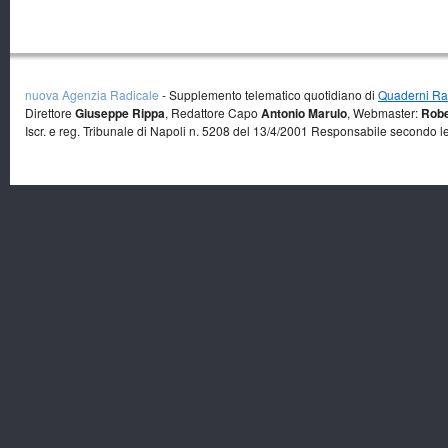
nuova Agenzia Radicale
- Supplemento telematico quotidiano di
Quaderni Rad
Direttore
Giuseppe Rippa
, Redattore Capo
Antonio Marulo
, Webmaster:
Robe
Iscr. e reg. Tribunale di Napoli n. 5208 del 13/4/2001 Responsabile secondo l