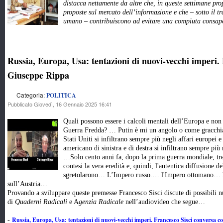
distacca nettamente da altre che, in queste settimane pr
proposte sul mercato dell’informazione e che – sotto il tr
umano – contribuiscono ad evitare una compiuta consape
Russia, Europa, Usa: tentazioni di nuovi-vecchi imperi.
Giuseppe Rippa
Categoria:
POLITICA
Pubblicato Giovedì, 16 Gennaio 2025 16:41
Quali possono essere i calcoli mentali dell’Europa e no
Guerra Fredda? … Putin è mi un angolo o come gracchiano
Stati Uniti si infiltrano sempre più negli affari europei 
americano di sinistra e di destra si infiltrano sempre più
…Solo cento anni fa, dopo la prima guerra mondiale, tre s
contesi la vera eredità e, quindi, l'autentica diffusione d
sgretolarono… L’Impero russo.… l'Impero ottomano… l’
sull’Austria…
Provando a sviluppare queste premesse Francesco Sisci discute di possibili n
di
Quaderni Radicali
e A
genzia Radicale
nell’audiovideo che segue…
Russia, Europa, Usa: tentazioni di nuovi-vecchi imperi. Francesco Sisci conversa 
-