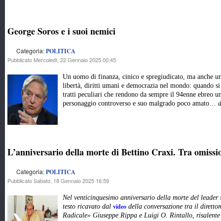
George Soros e i suoi nemici
Categoria:
POLITICA
Pubblicato Mercoledì, 22 Gennaio 2025 00:45
Un uomo di finanza, cinico e spregiudicato, ma anche u
libertà, diritti umani e democrazia nel mondo: quando s
tratti peculiari che rendono da sempre il 94enne ebreo u
personaggio controverso e suo malgrado poco amato…
L’anniversario della morte di Bettino Craxi. Tra omissio
Categoria:
POLITICA
Pubblicato Sabato, 18 Gennaio 2025 16:59
Nel venticinquesimo anniversario della morte del leader 
video
testo ricavato dal
della conversazione tra il dirett
Radicale» Giuseppe Rippa e Luigi O. Rintallo, risalente a