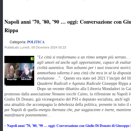
Napoli anni ’70, ’80, ’90 … oggi: Conversazione con Gi
Rippa
Categoria:
POLITICA
Pubblicato Lunedì, 09 Dicembre 2024 00:23
“
Le città si trasformano a un ritmo sempre più serrato… 
agli umori ed anche agli opportunismi, capace di esaltars
civiltà autentica. Non soltanto per i suoi trascorsi stori
ammorbata odierna è una città che reca in sé la disposi
evoluzione
…”. Questo era stato nel 2021 l’incipit del li
Quaderni Radicali
e
Agenzia Radicale
Giuseppe Rippa av
Dopo un recente dibattito alla Libreria Mondadori in Gal
promosso dalla associazione
Nessuno tocchi Caino
, la riflessione su Napoli
Giulio Di Donato, già vicesegretario del PSI e deputato socialista, anch’egl
una attualità che accompagna la debolezza della politica, presente in tutto il
per Napoli di quella
energia ibernata che, pur soggiacente e inerte, mantien
manifestarsi potentemente
…
Napoli anni ’70, ’80, ’90 … oggi: Conversazione con Giulio Di Donato di Giuseppe
-