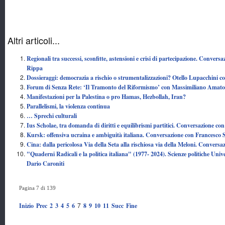
Altri articoli...
Regionali tra successi, sconfitte, astensioni e crisi di partecipazione. Conver
Rippa
Dossieraggi: democrazia a rischio o strumentalizzazioni? Otello Lupacchini
Forum di Senza Rete: ‘Il Tramonto del Riformismo’ con Massimiliano Amat
Manifestazioni per la Palestina o pro Hamas, Hezbollah, Iran?
Parallelismi, la violenza continua
… Sprechi culturali
Ius Scholae, tra domanda di diritti e equilibrismi partitici. Conversazione c
Kursk: offensiva ucraina e ambiguità italiana. Conversazione con Francesco 
Cina: dalla pericolosa Via della Seta alla rischiosa via della Meloni. Convers
"Quaderni Radicali e la politica italiana" (1977- 2024). Scienze politiche Uni
Dario Caroniti
Pagina 7 di 139
7
Inizio
Prec
2
3
4
5
6
8
9
10
11
Succ
Fine