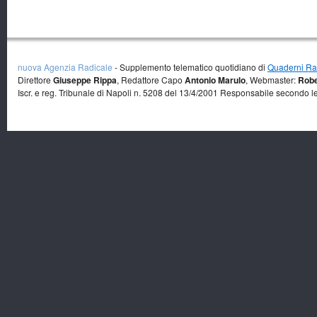
nuova Agenzia Radicale
- Supplemento telematico quotidiano di
Quaderni Rad
Direttore
Giuseppe Rippa
, Redattore Capo
Antonio Marulo
, Webmaster:
Robe
Iscr. e reg. Tribunale di Napoli n. 5208 del 13/4/2001 Responsabile secondo l