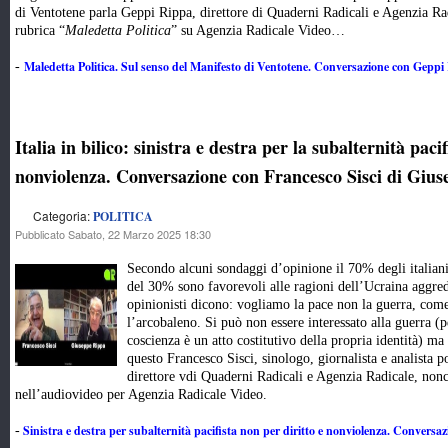
di Ventotene parla Geppi Rippa, direttore di Quaderni Radicali e Agenzia Rad
rubrica “
Maledetta Politica
” su Agenzia Radicale Video…
Maledetta Politica. Sul senso del Manifesto di Ventotene. Conversazione con Gepp
-
Italia in bilico: sinistra e destra per la subalternità pacif
nonviolenza. Conversazione con Francesco Sisci di Giu
Categoria:
POLITICA
Pubblicato Sabato, 22 Marzo 2025 18:30
Secondo alcuni sondaggi d’opinione il 70% degli italiani
del 30% sono favorevoli alle ragioni dell’Ucraina aggredi
opinionisti dicono: vogliamo la pace non la guerra, come 
l’arcobaleno. Si può non essere interessato alla guerra (
coscienza è un atto costitutivo della propria identità) ma
questo Francesco Sisci, sinologo, giornalista e analista 
direttore vdi Quaderni Radicali e Agenzia Radicale, nonc
nell’audiovideo per Agenzia Radicale Video.
Sinistra e destra per subalternità pacifista non per diritto e nonviolenza. Conversaz
-