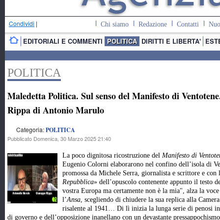
Condividi
|
Chi siamo
Redazione
Contatti
Nuo
EDITORIALI E COMMENTI
POLITICA
DIRITTI E LIBERTA'
EST
POLITICA
Maledetta Politica. Sul senso del Manifesto di Ventoten
Rippa di Antonio Marulo
Categoria:
POLITICA
Pubblicato Domenica, 30 Marzo 2025 21:40
La poco dignitosa ricostruzione del
Manifesto di Ventote
Eugenio Colorni elaborarono nel confino dell’isola di Ve
promossa da Michele Serra, giornalista e scrittore e con 
Repubblica
» dell’opuscolo contenente appunto il testo 
vostra Europa ma certamente non è la mia", alza la voce 
l’
Ansa
, scegliendo di chiudere la sua replica alla Camera 
risalente al 1941… Di lì inizia la lunga serie di penosi 
di governo e dell’opposizione inanellano con un devastante pressappochismo