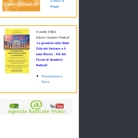
a Roma l'8
Maggio
è uscito il libro
Edizioni Quaderni Radicali
‘La giustizia nello Stato
Città del Vaticano e il
caso Becciu - Atti del
Forum di Quaderni
Radicali’
Presentazione a
Roma