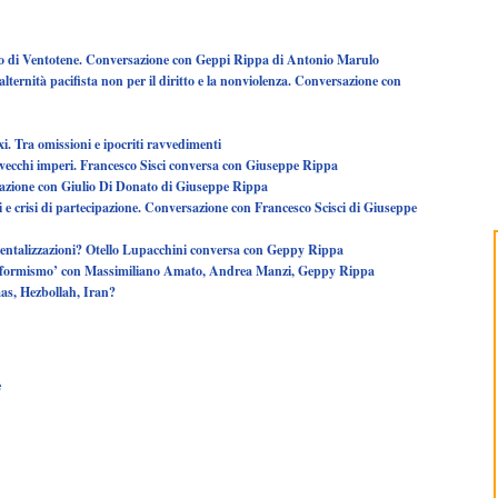
sto di Ventotene. Conversazione con Geppi Rippa di Antonio Marulo
ubalternità pacifista non per il diritto e la nonviolenza. Conversazione con
i. Tra omissioni e ipocriti ravvedimenti
-vecchi imperi. Francesco Sisci conversa con Giuseppe Rippa
sazione con Giulio Di Donato di Giuseppe Rippa
ni e crisi di partecipazione. Conversazione con Francesco Scisci di Giuseppe
mentalizzazioni? Otello Lupacchini conversa con Geppy Rippa
Riformismo’ con Massimiliano Amato, Andrea Manzi, Geppy Rippa
mas, Hezbollah, Iran?
e