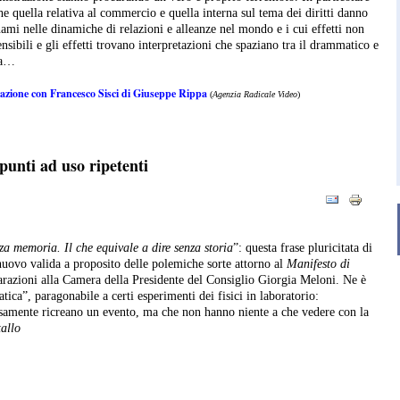
he quella relativa al commercio e quella interna sul tema dei diritti danno
nami nelle dinamiche di relazioni e alleanze nel mondo e i cui effetti non
sibili e gli effetti trovano interpretazioni che spaziano tra il drammatico e
ca…
azione con Francesco Sisci di Giuseppe Rippa
(
Agenzia Radicale Video
)
punti ad uso ripetenti
a memoria. Il che equivale a dire senza storia
”: questa frase pluricitata di
nuovo valida a proposito delle polemiche sorte attorno al
Manifesto di
iarazioni alla Camera della Presidente del Consiglio Giorgia Meloni. Ne è
ica”, paragonabile a certi esperimenti dei fisici in laboratorio:
osamente ricreano un evento, ma che non hanno niente a che vedere con la
tallo