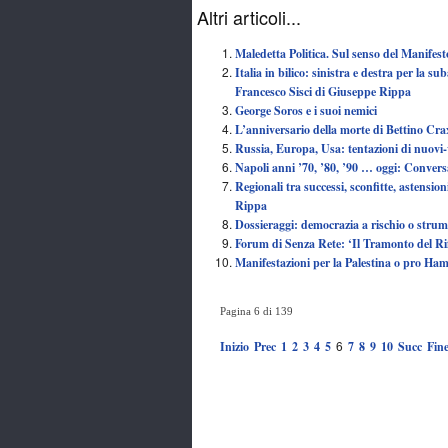
Altri articoli...
Maledetta Politica. Sul senso del Manife
Italia in bilico: sinistra e destra per la s
Francesco Sisci di Giuseppe Rippa
George Soros e i suoi nemici
L’anniversario della morte di Bettino Crax
Russia, Europa, Usa: tentazioni di nuovi
Napoli anni ’70, ’80, ’90 … oggi: Conver
Regionali tra successi, sconfitte, astensio
Rippa
Dossieraggi: democrazia a rischio o stru
Forum di Senza Rete: ‘Il Tramonto del 
Manifestazioni per la Palestina o pro Ha
Pagina 6 di 139
6
Inizio
Prec
1
2
3
4
5
7
8
9
10
Succ
Fin