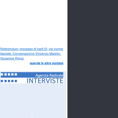
Referendum: processo di parti SI, via norme
fasciste. Conversazione Vincenzo Maiello-
Giuseppe Rippa
guarda le altre puntate