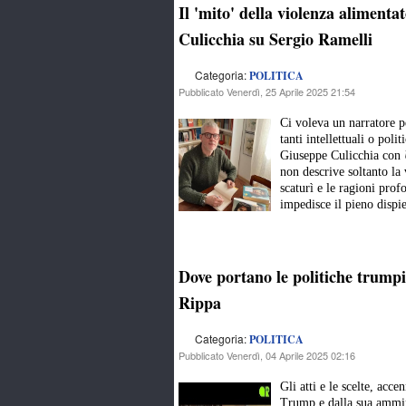
Il 'mito' della violenza alimentat
Culicchia su Sergio Ramelli
Categoria:
POLITICA
Pubblicato Venerdì, 25 Aprile 2025 21:54
Ci voleva un narratore p
tanti intellettuali o poli
Giuseppe Culicchia con
non descrive soltanto la 
scaturì e le ragioni prof
impedisce il pieno disp
Dove portano le politiche trum
Rippa
Categoria:
POLITICA
Pubblicato Venerdì, 04 Aprile 2025 02:16
Gli atti e le scelte, acce
Trump e dalla sua ammin