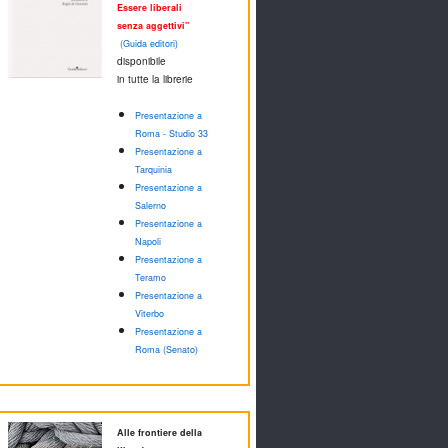
Essere liberali
senza aggettivi"
(Guida editori)
disponibile
in tutte la librerie
Presentazione a
Roma - Studio 33
Presentazione a
Tarquinia
Presentazione a
Salerno
Presentazione a
Napoli
Presentazione a
Teramo
Presentazione a
Viterbo
Presentazione a
Roma (Senato)
Alle frontiere della