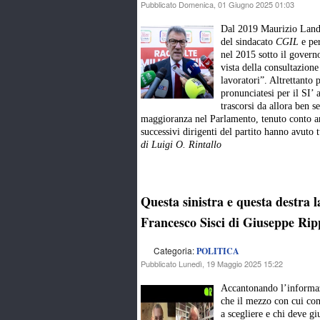
Pubblicato Domenica, 01 Giugno 2025 01:03
Dal 2019 Maurizio Landi
del sindacato
CGIL
e per
nel 2015 sotto il govern
vista della consultazione
lavoratori”. Altrettanto 
pronunciatesi per il SI’ 
trascorsi da allora ben s
maggioranza nel Parlamento, tenuto conto an
successivi dirigenti del partito hanno avuto
di Luigi O. Rintallo
Questa sinistra e questa destra l
Francesco Sisci di Giuseppe Rip
Categoria:
POLITICA
Pubblicato Lunedì, 19 Maggio 2025 15:22
Accantonando l’informazi
che il mezzo con cui com
a scegliere e chi deve gi