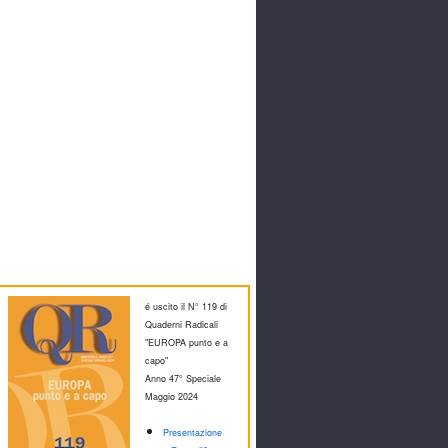
é uscito il N° 119 di
Quaderni Radicali
"EUROPA punto e a
capo"
Anno 47° Speciale
M
aggio 2024
Presentazione