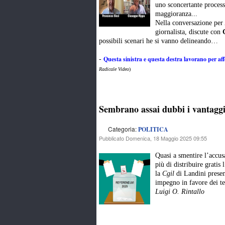
uno sconcertante processo
maggioranza...
Nella conversazione per
giornalista, discute con
G
possibili scenari he si vanno delineando…
Questa sinistra e questa destra lavorano per af
-
Radicale Video
)
Sembrano assai dubbi i vantaggi
Categoria:
POLITICA
Pubblicato Domenica, 18 Maggio 2025 09:55
Quasi a smentire l’accus
più di distribuire gratis
la
Cgil
di Landini presen
impegno in favore dei tem
Luigi O. Rintallo