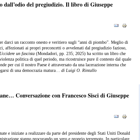
o dall’odio del pregiudizio. Il libro di Giuseppe
er darci un racconto onesto e veritiero sugli “anni di piombo”. Meglio di
tici, affezionati ai propri preconcetti o avvelenati dal pregiudizio fazioso,
Uccidere un fascista
(Mondadori, pp. 235; 2025) ha scritto un libro che
violenza politica di quel periodo, ma ricostruisce pure il contesto dal quale
onde per cui il nostro Paese è attraversato da una lacerazione interna che
iegarsi di una democrazia matura…
di Luigi O. Rintallo
piane… Conversazione con Francesco Sisci di Giuseppe
nnate e iniziate a realizzare da parte del presidente degli Stati Uniti Donald
istrazione stanno procurando un vero e proprio terremoto. In particolare