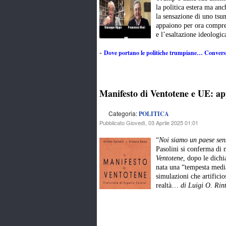
la politica estera ma anc
la sensazione di uno tsu
appaiono per ora compren
e l’esaltazione ideologi
Dove portano le politiche trumpiane… Convers
-
Manifesto di Ventotene e UE: ap
Categoria:
POLITICA
Pubblicato Giovedì, 03 Aprile 2025 01:01
“
Noi siamo un paese senz
Pasolini si conferma di 
Ventotene
, dopo le dich
nata una “tempesta mediat
simulazioni che artifici
realtà…
di Luigi O. Rin