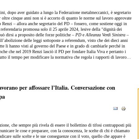
ni, dopo aver guidato a lungo la Federazione metalmeccanici, è segretario
 oltre cinque anni non si è accorto di quanto le norme sul lavoro approvate
o Renzi – allora anche segretario del PD – fossero, come sostiene oggi in
 referendaria promossa solo il 25 aprile 2024, lesive della “dignità dei
può dirsi a proposito delle forze politiche –
PD
e
Alleanza Verdi Sinistra
–
all’abolizione delle leggi sottoposte a referendum, visto che dei dieci anni
ette li hanno visti al governo del Paese e in grado di cambiarle perché in
che che nel 2019 Renzi lasciò il PD per fondare Italia Viva e pertanto i
 tutto il tempo per modificare la normativa che regola i rapporti di lavoro…
avorano per affossare l’Italia. Conversazione con
pa
one, che sempre più rivela di essere il bollettino di tifosi contrapposti più
unicare le cose e preparare, con la conoscenza, le scelte di chi è chiamato
udicare sulle scelte e le sue conseguenze con il voto, quello che appare è