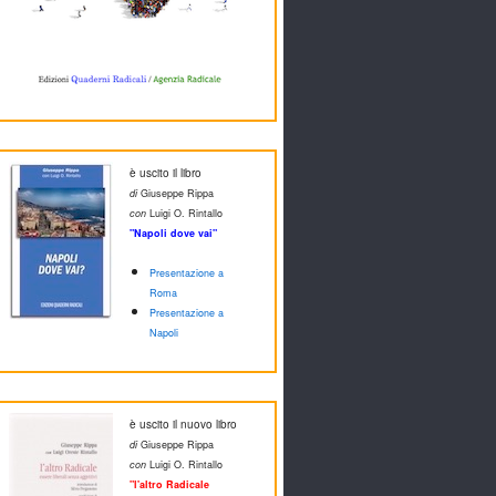
è uscito il libro
di
Giuseppe Rippa
con
Luigi O. Rintallo
"Napoli dove vai"
Presentazione a
Roma
Presentazione a
Napoli
è uscito il nuovo libro
di
Giuseppe Rippa
con
Luigi O. Rintallo
"l'altro Radicale