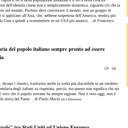
o ospita il 60% della popolazione mondiale e il 60% della crescita
isi dell'identità cinese non è semplicemente domestica; riguarda ciò che la
ere nel mondo. Pechino deve convincere il mondo, non un gruppo di
i si applicano all'Asia, che, sebbene sospettosa dell'America, sembra più
n la Cina e quindi a scommettere su un USA più asiatico…
di Francesco
ria del popolo italiano sempre pronto ad essere
ia
 dicono i classici, trasforma anche la scelta più discutibile in un verdetto
rendaria degli italiani va rispettata, perciò, ma questo non significa che sia
è vero che il popolo sovrano ha sempre ragione. Non è vero oggi, non è
ella storia del Paese…
di Paolo Macry
(da il Riformista)
reale" tra Stati Uniti ed Unione Europea