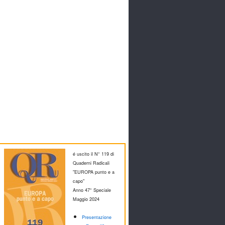
é uscito il N° 119 di
Quaderni Radicali
"EUROPA punto e a
capo"
Anno 47° Speciale
M
aggio 2024
Presentazione