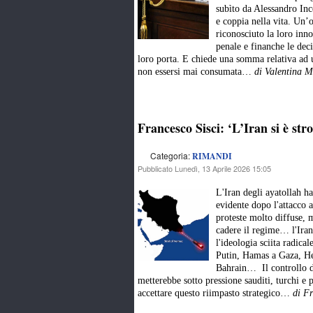
subìto da Alessandro Inc
e coppia nella vita. Un’o
riconosciuto la loro inn
penale e finanche le deci
loro porta. E chiede una somma relativa ad un
non essersi mai consumata…
di Valentina M
Francesco Sisci: ‘L’Iran si è stro
Categoria:
RIMANDI
Pubblicato Lunedì, 13 Aprile 2026 15:05
L'Iran degli ayatollah ha
evidente dopo l'attacco 
proteste molto diffuse, 
cadere il regime… l'Iran
l'ideologia sciita radica
Putin, Hamas a Gaza, Hez
Bahrain… Il controllo d
metterebbe sotto pressione sauditi, turchi e 
accettare questo riimpasto strategico…
di Fr