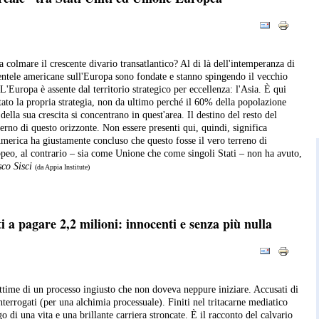
 colmare il crescente divario transatlantico? Al di là dell'intemperanza di
ntele americane sull'Europa sono fondate e stanno spingendo il vecchio
'Europa è assente dal territorio strategico per eccellenza: l'Asia. È qui
tato la propria strategia, non da ultimo perché il 60% della popolazione
ella sua crescita si concentrano in quest'area. Il destino del resto del
erno di questo orizzonte. Non essere presenti qui, quindi, significa
merica ha giustamente concluso che questo fosse il vero terreno di
opeo, al contrario – sia come Unione che come singoli Stati – non ha avuto,
sco Sisci
(da Appia Institute)
 a pagare 2,2 milioni: innocenti e senza più nulla
ttime di un processo ingiusto che non doveva neppure iniziare. Accusati di
nterrogati (per una alchimia processuale). Finiti nel tritacarne mediatico
 di una vita e una brillante carriera stroncate. È il racconto del calvario