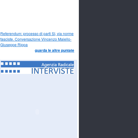
Referendum: processo di parti SI, via norme
fasciste. Conversazione Vincenzo Maiello-
Giuseppe Rippa
guarda le altre puntate