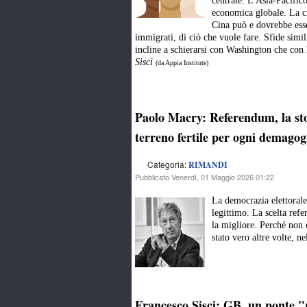
centrale. L'Asia-Pacific
economica globale. La cr
Cina può e dovrebbe ess
immigrati, di ciò che vuole fare. Sfide simil
incline a schierarsi con Washington che co
Sisci
(da Appia Institute)
Paolo Macry: Referendum, la sto
terreno fertile per ogni demagog
Categoria:
RIMANDI
Pubblicato Venerdì, 01 Maggio 2026 01:22
La democrazia elettorale,
legittimo. La scelta refe
la migliore. Perché non 
stato vero altre volte, n
Francesco Sisci: GB, un ponte "