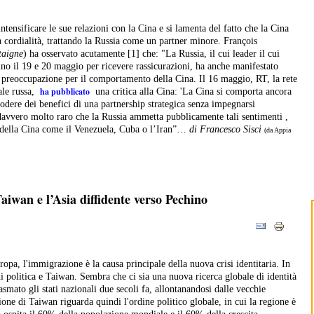
ntensificare le sue relazioni con la Cina e si lamenta del fatto che la Cina
a cordialità, trattando la Russia come un partner minore. François
taigne
) ha osservato acutamente [1] che: "La Russia, il cui leader il cui
hino il 19 e 20 maggio per ricevere rassicurazioni, ha anche manifestato
 preoccupazione per il comportamento della Cina. Il 16 maggio, RT, la rete
ha pubblicato
iale russa,
una critica alla Cina: 'La Cina si comporta ancora
odere dei benefici di una partnership strategica senza impegnarsi
davvero molto raro che la Russia ammetta pubblicamente tali sentimenti ,
i della Cina come il Venezuela, Cuba o l’Iran”…
di Francesco Sisci
(da Appia
aiwan e l’Asia diffidente verso Pechino
ropa, l'immigrazione è la causa principale della nuova crisi identitaria. In
 di politica e Taiwan. Sembra che ci sia una nuova ricerca globale di identità
asmato gli stati nazionali due secoli fa, allontanandosi dalle vecchie
one di Taiwan riguarda quindi l'ordine politico globale, in cui la regione è