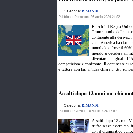
Categoria:
RIMANDI
Pubblicato Domenica, 26 Aprile 2026 21:52
Riuscirà il Regno Unito a
Trump, molte delle lame
continente alla deriva… L
che l'America ha riorien
mondiale e forse il 60% d
mondo si deciderà all'int
diventare marginali. L'A
competizione e confronto. Il continente eur
e tuttora non ha, un'idea chiara…
di France
Assolti dopo 12 anni ma chiamati
Categoria:
RIMANDI
Pubblicato Giovedì, 16 Aprile 2026 17:52
Assolti dopo 12 anni. Vi
truffa senza essere mai i
con il drammatico epilogo