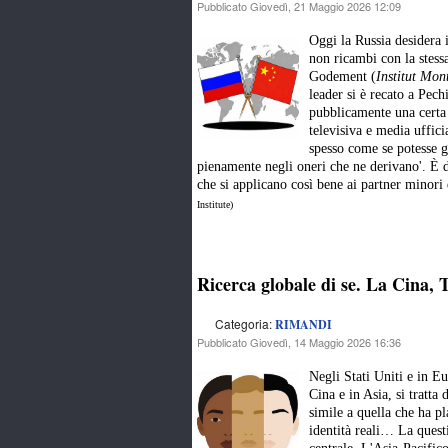
Pubblicato Giovedì, 21 Maggio 2026 12:09
Oggi la Russia desidera i
non ricambi con la stess
Godement (
Institut Mon
leader si è recato a Pec
pubblicamente una certa
televisiva e media uffic
spesso come se potesse g
pienamente negli oneri che ne derivano'. È 
che si applicano così bene ai partner minor
Institute)
Ricerca globale di se. La Cina, T
Categoria:
RIMANDI
Pubblicato Giovedì, 14 Maggio 2026 16:36
Negli Stati Uniti e in Eu
Cina e in Asia, si tratta
simile a quella che ha pl
identità reali… La questi