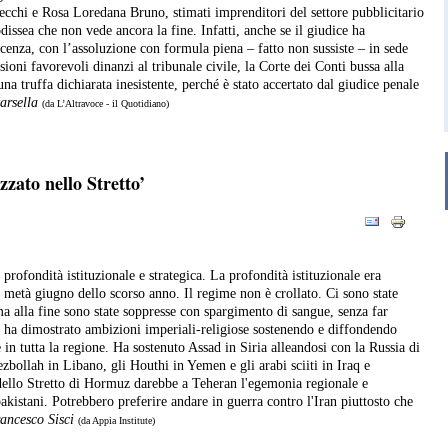
ecchi e Rosa Loredana Bruno, stimati imprenditori del settore pubblicitario
dissea che non vede ancora la fine. Infatti, anche se il giudice ha
ocenza, con l’assoluzione con formula piena – fatto non sussiste – in sede
sioni favorevoli dinanzi al tribunale civile, la Corte dei Conti bussa alla
a truffa dichiarata inesistente, perché è stato accertato dal giudice penale
arsella
(da L’Altravoce - il Quotidiano)
zzato nello Stretto’
 profondità istituzionale e strategica. La profondità istituzionale era
a metà giugno dello scorso anno. Il regime non è crollato. Ci sono state
ma alla fine sono state soppresse con spargimento di sangue, senza far
 ha dimostrato ambizioni imperiali-religiose sostenendo e diffondendo
le in tutta la regione. Ha sostenuto Assad in Siria alleandosi con la Russia di
bollah in Libano, gli Houthi in Yemen e gli arabi sciiti in Iraq e
ello Stretto di Hormuz darebbe a Teheran l'egemonia regionale e
pakistani. Potrebbero preferire andare in guerra contro l'Iran piuttosto che
ancesco Sisci
(da Appia Institute)