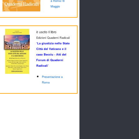
a Roma l'8
Maggio
è uscito il libro
Edizioni Quaderni Radicali
‘La giustizia nello Stato
Città del Vaticano e il
caso Becciu - Atti del
Forum di Quaderni
Radicali’
Presentazione a
Roma