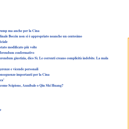
Trump ma anche per la Cina
rdinale Becciu non si è appropriato neanche un centesimo
iciale
stato modificato più volte
referendum confermativo
endum giustizia, dico Sì. Le correnti creano complicità indebite. La mala
gerenze e vicende personali
conseguenze importanti per la Cina
ica’
, come Scipione, Annibale o Qin Shi Huang?
e