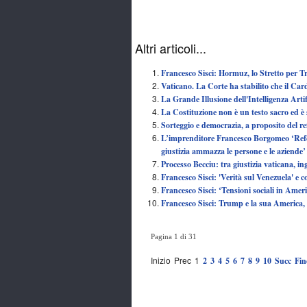
Altri articoli...
Francesco Sisci: Hormuz, lo Stretto per 
Vaticano. La Corte ha stabilito che il Ca
La Grande Illusione dell'Intelligenza Artif
La Costituzione non è un testo sacro ed è 
Sorteggio e democrazia, a proposito del 
L’imprenditore Francesco Borgomeo ‘Refer
giustizia ammazza le persone e le aziende’
Processo Becciu: tra giustizia vaticana, in
Francesco Sisci: 'Verità sul Venezuela' e 
Francesco Sisci: ‘Tensioni sociali in Amer
Francesco Sisci: Trump e la sua America
Pagina 1 di 31
Inizio
Prec
1
2
3
4
5
6
7
8
9
10
Succ
Fin