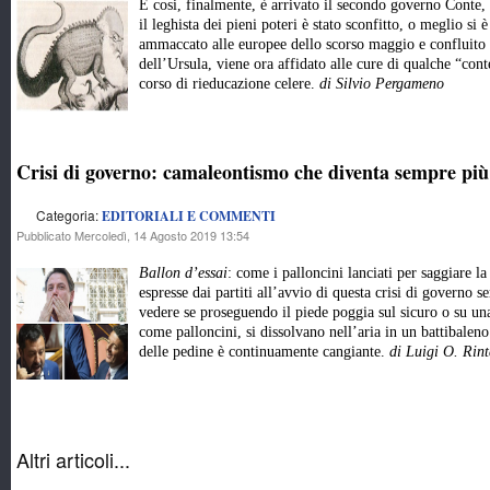
E cosi, finalmente, è arrivato il secondo governo Conte,
il leghista dei pieni poteri è stato sconfitto, o meglio si
ammaccato alle europee dello scorso maggio e confluito 
dell’Ursula, viene ora affidato alle cure di qualche “
corso di rieducazione celere.
di Silvio Pergameno
Crisi di governo: camaleontismo che diventa sempre pi
Categoria:
EDITORIALI E COMMENTI
Pubblicato Mercoledì, 14 Agosto 2019 13:54
Ballon d’essai
: come i palloncini lanciati per saggiare la
espresse dai partiti all’avvio di questa crisi di governo s
vedere se proseguendo il piede poggia sul sicuro o su un
come palloncini, si dissolvano nell’aria in un battibaleno
delle pedine è continuamente cangiante.
di Luigi O. Rint
Altri articoli...