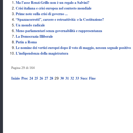
Ma l’asse Renzi-Grillo non è un regalo a Salvini?
Crisi italiana e crisi europea nel contesto mondiale
Prime note sulla crisi di governo ...
“Spazzacorrotti”, carcere e retroattività: e la Costituzione?
Un mondo radicale
Meno parlamentari senza governabilità e rappresentanza
La Democrazia Illiberale
Putin a Roma
Le nomine dei vertici europei dopo il voto di maggio, nessun segnale positivo
L’indipendenza della magistratura
Pagina 29 di 164
29
Inizio
Prec
24
25
26
27
28
30
31
32
33
Succ
Fine