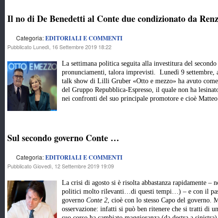
Il no di De Benedetti al Conte due condizionato da Renz
Categoria:
EDITORIALI E COMMENTI
Pubblicato Lunedì, 16 Settembre 2019 18:22
La settimana politica seguita alla investitura del second
pronunciamenti, talora imprevisti. Lunedì 9 settembre, a
talk show di Lilli Gruber «Otto e mezzo» ha avuto come 
del Gruppo Repubblica-Espresso, il quale non ha lesinato 
nei confronti del suo principale promotore e cioè Matte
Sul secondo governo Conte …
Categoria:
EDITORIALI E COMMENTI
Pubblicato Giovedì, 12 Settembre 2019 19:09
La crisi di agosto si è risolta abbastanza rapidamente – n
politici molto rilevanti…di questi tempi…) – e con il p
governo
Conte 2
, cioè con lo stesso Capo del governo. 
osservazione: infatti si può ben ritenere che si tratti di 
suo corso ha cambiato maggioranza (da destra a sinistra