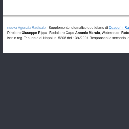
nuova Agenzia Radicale
- Supplemento telematico quotidiano di
Quaderni Rad
Direttore
Giuseppe Rippa
, Redattore Capo
Antonio Marulo
, Webmaster:
Robe
Iscr. e reg. Tribunale di Napoli n. 5208 del 13/4/2001 Responsabile secondo l