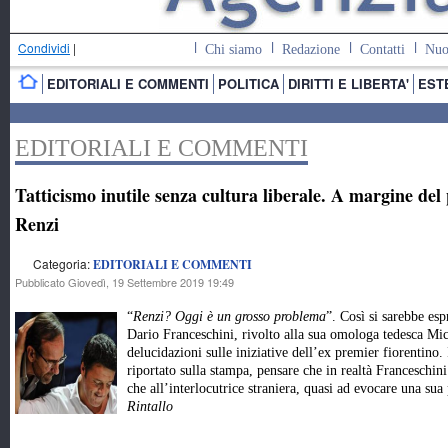
Condividi
|
Chi siamo
Redazione
Contatti
Nuo
EDITORIALI E COMMENTI
POLITICA
DIRITTI E LIBERTA'
EST
EDITORIALI E COMMENTI
Tatticismo inutile senza cultura liberale. A margine del
Renzi
Categoria:
EDITORIALI E COMMENTI
Pubblicato Giovedì, 19 Settembre 2019 19:49
“
Renzi? Oggi è un grosso problema
”. Così si sarebbe esp
Dario Franceschini, rivolto alla sua omologa tedesca Mi
delucidazioni sulle iniziative dell’ex premier fiorentino. 
riportato sulla stampa, pensare che in realtà Franceschini
che all’interlocutrice straniera, quasi ad evocare una su
Rintallo