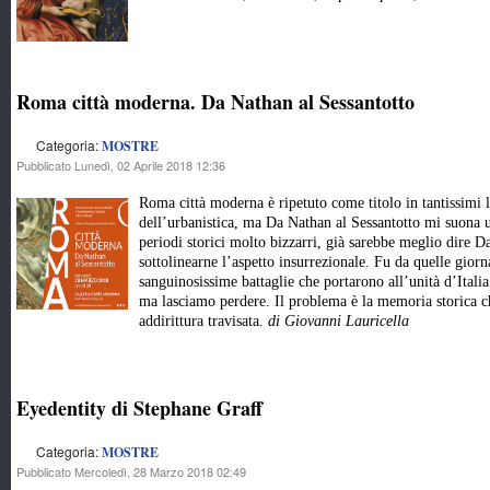
Roma città moderna. Da Nathan al Sessantotto
Categoria:
MOSTRE
Pubblicato Lunedì, 02 Aprile 2018 12:36
Roma città moderna è ripetuto come titolo in tantissimi 
dell’urbanistica, ma Da Nathan al Sessantotto mi suona u
periodi storici molto bizzarri, già sarebbe meglio dire D
sottolinearne l’aspetto insurrezionale. Fu da quelle gior
sanguinosissime battaglie che portarono all’unità d’Ital
ma lasciamo perdere. Il problema è la memoria storica che
addirittura travisata.
di Giovanni Lauricella
Eyedentity di Stephane Graff
Categoria:
MOSTRE
Pubblicato Mercoledì, 28 Marzo 2018 02:49