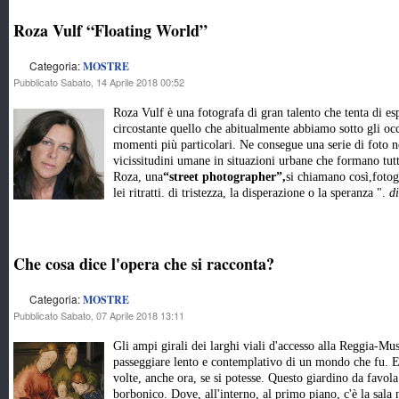
Roza Vulf “Floating World”
Categoria:
MOSTRE
Pubblicato Sabato, 14 Aprile 2018 00:52
Roza Vulf è una fotografa di gran talento che tenta di es
circostante quello che abitualmente abbiamo sotto gli oc
momenti più particolari. Ne consegue una serie di foto ne
vicissitudini umane in situazioni urbane che formano tut
Roza, una
“
street photographer”,
si chiamano così,foto
lei ritratti. di tristezza, la disperazione o la speranza ".
d
Che cosa dice l'opera che si racconta?
Categoria:
MOSTRE
Pubblicato Sabato, 07 Aprile 2018 13:11
Gli ampi girali dei larghi viali d'accesso alla Reggia-M
passeggiare lento e contemplativo di un mondo che fu. E
volte, anche ora, se si potesse. Questo giardino da favola
borbonico. Dove, all'interno, al primo piano, c'è la s