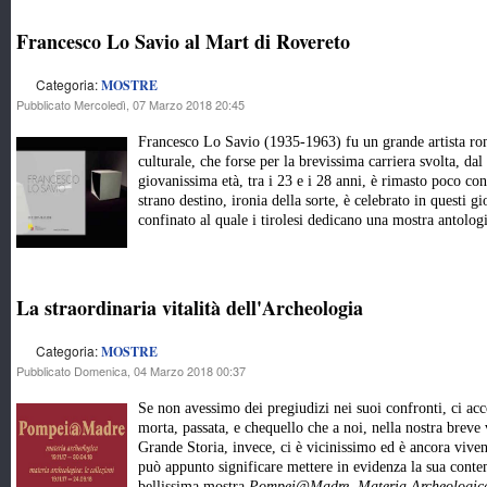
Francesco Lo Savio al Mart di Rovereto
Categoria:
MOSTRE
Pubblicato Mercoledì, 07 Marzo 2018 20:45
Francesco Lo Savio (1935-1963) fu un grande artista ro
culturale, che forse per la brevissima carriera svolta, dal 
giovanissima età, tra i 23 e i 28 anni, è rimasto poco c
strano destino, ironia della sorte, è celebrato in questi gi
confinato al quale i tirolesi dedicano una mostra antolog
La straordinaria vitalità dell'Archeologia
Categoria:
MOSTRE
Pubblicato Domenica, 04 Marzo 2018 00:37
Se non avessimo dei pregiudizi nei suoi confronti, ci a
morta, passata, e chequello che a noi, nella nostra breve
Grande Storia, invece, ci è vicinissimo ed è ancora vive
può appunto significare mettere in evidenza la sua cont
bellissima mostra
Pompei@Madre. Materia Archeologic