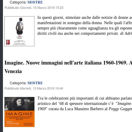
Categoria:
MOSTRE
Pubblicato Giovedì, 15 Marzo 2018 15:23
In questi giorni, stimolate anche dalle notizie di donne 
manifestazioni in sostegno della donna. Nelle quali l'af
sempre più chiaramente come uguaglianza tra gli esponent
diritti civili ma anche nei comportamenti privati.
di Adr
Imagine. Nuove immagini nell'arte italiana 1960-1969.
Venezia
Categoria:
MOSTRE
Pubblicato Martedì, 13 Marzo 2018 19:46
Tra le celebrazioni più importanti di cui abbiamo parlat
artistico del ’68 di spessore internazionale c’è "
Imagine.
1969
" curata da Luca Massimo Barbero al
Peggy Gugge