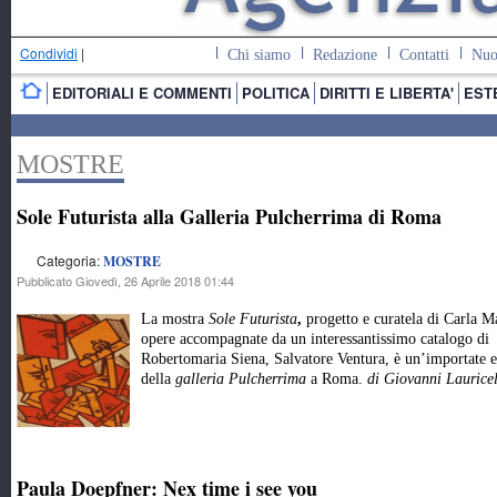
Condividi
|
Chi siamo
Redazione
Contatti
Nuo
EDITORIALI E COMMENTI
POLITICA
DIRITTI E LIBERTA'
EST
MOSTRE
Sole Futurista alla Galleria Pulcherrima di Roma
Categoria:
MOSTRE
Pubblicato Giovedì, 26 Aprile 2018 01:44
La mostra
Sole Futurista
,
progetto e curatela di Carla M
opere accompagnate da un interessantissimo catalogo di
Robertomaria Siena, Salvatore Ventura, è un’importate ev
della
galleria Pulcherrima
a Roma.
di Giovanni Laurice
Paula Doepfner: Nex time i see you