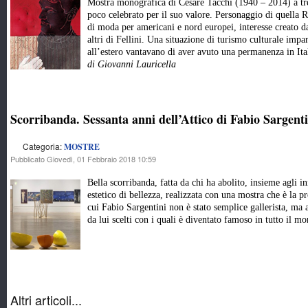
Mostra monografica di Cesare Tacchi (1940 – 2014) a tre
poco celebrato per il suo valore. Personaggio di quella R
di moda per americani e nord europei, interesse creato 
altri di Fellini. Una situazione di turismo culturale im
all’estero vantavano di aver avuto una permanenza in It
di Giovanni Lauricella
Scorribanda. Sessanta anni dell’Attico di Fabio Sargenti
Categoria:
MOSTRE
Pubblicato Giovedì, 01 Febbraio 2018 10:59
Bella scorribanda, fatta da chi ha abolito, insieme agli i
estetico di bellezza, realizzata con una mostra che è la p
cui Fabio Sargentini non è stato semplice gallerista, ma a
da lui scelti con i quali è diventato famoso in tutto il m
Altri articoli...