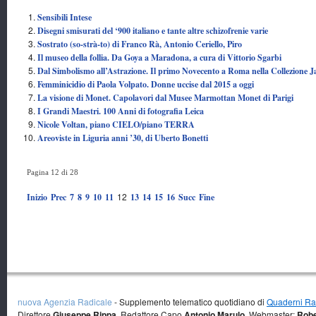
Sensibili Intese
Disegni smisurati del ‘900 italiano e tante altre schizofrenie varie
Sostrato (so-strà-to) di Franco Rà, Antonio Ceriello, Piro
Il museo della follia. Da Goya a Maradona, a cura di Vittorio Sgarbi
Dal Simbolismo all’Astrazione. Il primo Novecento a Roma nella Collezione J
Femminicidio di Paola Volpato. Donne uccise dal 2015 a oggi
La visione di Monet. Capolavori dal Musee Marmottan Monet di Parigi
I Grandi Maestri. 100 Anni di fotografia Leica
Nicole Voltan, piano CIELO/piano TERRA
Areoviste in Liguria anni ’30, di Uberto Bonetti
Pagina 12 di 28
12
Inizio
Prec
7
8
9
10
11
13
14
15
16
Succ
Fine
nuova Agenzia Radicale
- Supplemento telematico quotidiano di
Quaderni Rad
Direttore
Giuseppe Rippa
, Redattore Capo
Antonio Marulo
, Webmaster:
Robe