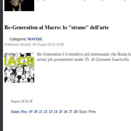
Re-Generation al Macro: lo "strano" dell'arte
Categoria:
MOSTRE
Pubblicato Venerdì, 29 Giugno 2012 12:58
Re-Generation è il tentativo più interessante che Roma h
artisti più promettenti under 35.
di Giovanni Lauricella
Pagina 28 di 28
28
Succ
Fine
Inizio
Prec
19
20
21
22
23
24
25
26
27