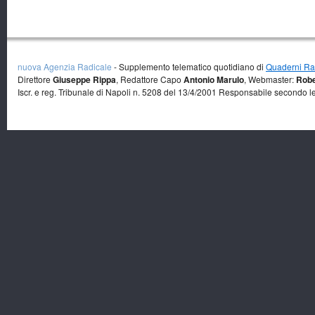
nuova Agenzia Radicale
- Supplemento telematico quotidiano di
Quaderni Rad
Direttore
Giuseppe Rippa
, Redattore Capo
Antonio Marulo
, Webmaster:
Robe
Iscr. e reg. Tribunale di Napoli n. 5208 del 13/4/2001 Responsabile secondo l