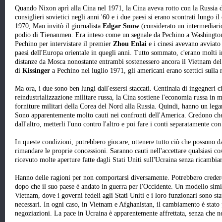
Quando Nixon aprì alla Cina nel 1971, la Cina aveva rotto con la Russia d
consiglieri sovietici negli anni '60 e i due paesi si erano scontrati lungo il
1970, Mao invitò il giornalista
Edgar Snow
(considerato un intermediario
podio di Tienanmen. Era inteso come un segnale da Pechino a Washington.
Pechino per intervistare il premier
Zhou Enlai
e i cinesi avevano avviato
paesi dell'Europa orientale in quegli anni. Tutto sommato, c'erano molti i
distanze da Mosca nonostante entrambi sostenessero ancora il Vietnam del 
di
Kissinger
a Pechino nel luglio 1971, gli americani erano scettici sulla r
Ma ora, i due sono ben lungi dall'essersi staccati. Centinaia di ingegneri 
reindustrializzazione militare russa, la Cina sostiene l'economia russa in 
forniture militari della Corea del Nord alla Russia. Quindi, hanno un lega
Sono apparentemente molto cauti nei confronti dell'America. Credono che g
dall'altro, metterli l'uno contro l'altro e poi fare i conti separatamente co
In queste condizioni, potrebbero giocare, ottenere tutto ciò che possono d
rimandare le proprie concessioni. Saranno cauti nell'accettare qualsiasi co
ricevuto molte aperture fatte dagli Stati Uniti sull'Ucraina senza ricambiar
Hanno delle ragioni per non comportarsi diversamente. Potrebbero credere 
dopo che il suo paese è andato in guerra per l'Occidente. Un modello simi
Vietnam, dove i governi fedeli agli Stati Uniti e i loro funzionari sono s
necessari. In ogni caso, in Vietnam e Afghanistan, il cambiamento è stato
negoziazioni. La pace in Ucraina è apparentemente affrettata, senza che ne