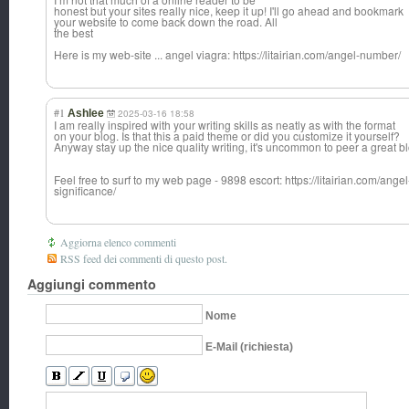
honest but your sites really nice, keep it up! I'll go ahead and bookmark
your website to come back down the road. All
the best
Here is my web-site ... angel viagra: https://litairian.com/angel-number/
#1
Ashlee
2025-03-16 18:58
I am really inspired with your writing skills as neatly as with the format
on your blog. Is that this a paid theme or did you customize it yourself?
Anyway stay up the nice quality writing, it's uncommon to peer a great bl
Feel free to surf to my web page - 9898 escort: https://litairian.com/
significance/
Aggiorna elenco commenti
RSS feed dei commenti di questo post.
Aggiungi commento
Nome
E-Mail (richiesta)