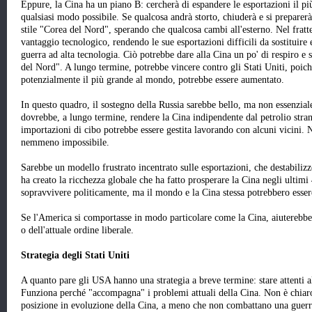
Eppure, la Cina ha un piano B: cercherà di espandere le esportazioni il più 
qualsiasi modo possibile. Se qualcosa andrà storto, chiuderà e si preparer
stile "Corea del Nord", sperando che qualcosa cambi all'esterno. Nel frat
vantaggio tecnologico, rendendo le sue esportazioni difficili da sostituire 
guerra ad alta tecnologia. Ciò potrebbe dare alla Cina un po' di respiro e s
del Nord". A lungo termine, potrebbe vincere contro gli Stati Uniti, poic
potenzialmente il più grande al mondo, potrebbe essere aumentato.
In questo quadro, il sostegno della Russia sarebbe bello, ma non essenzia
dovrebbe, a lungo termine, rendere la Cina indipendente dal petrolio stran
importazioni di cibo potrebbe essere gestita lavorando con alcuni vicini.
nemmeno impossibile.
Sarebbe un modello frustrato incentrato sulle esportazioni, che destabilizz
ha creato la ricchezza globale che ha fatto prosperare la Cina negli ultimi
sopravvivere politicamente, ma il mondo e la Cina stessa potrebbero essere 
Se l'America si comportasse in modo particolare come la Cina, aiuterebbe 
o dell'attuale ordine liberale.
Strategia degli Stati Uniti
A quanto pare gli USA hanno una strategia a breve termine: stare attenti a
Funziona perché "accompagna" i problemi attuali della Cina. Non è chiaro
posizione in evoluzione della Cina, a meno che non combattano una guerr