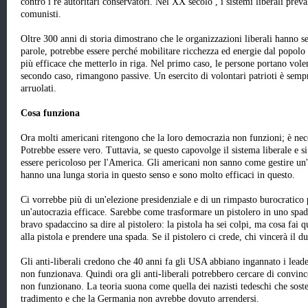
contro i re autoritari conservatori. Nel XX secolo , i sistemi liberali preva
comunisti.
Oltre 300 anni di storia dimostrano che le organizzazioni liberali hanno s
parole, potrebbe essere perché mobilitare ricchezza ed energie dal popolo 
più efficace che metterlo in riga. Nel primo caso, le persone portano volent
secondo caso, rimangono passive. Un esercito di volontari patrioti è sempre
arruolati.
Cosa funziona
Ora molti americani ritengono che la loro democrazia non funzioni; è nece
Potrebbe essere vero. Tuttavia, se questo capovolge il sistema liberale e s
essere pericoloso per l'America. Gli americani non sanno come gestire un'a
hanno una lunga storia in questo senso e sono molto efficaci in questo.
Ci vorrebbe più di un'elezione presidenziale e di un rimpasto burocratico p
un'autocrazia efficace. Sarebbe come trasformare un pistolero in uno spa
bravo spadaccino sa dire al pistolero: la pistola ha sei colpi, ma cosa fai q
alla pistola e prendere una spada. Se il pistolero ci crede, chi vincerà il d
Gli anti-liberali credono che 40 anni fa gli USA abbiano ingannato i lea
non funzionava. Quindi ora gli anti-liberali potrebbero cercare di convinc
non funzionano. La teoria suona come quella dei nazisti tedeschi che sost
tradimento e che la Germania non avrebbe dovuto arrendersi.