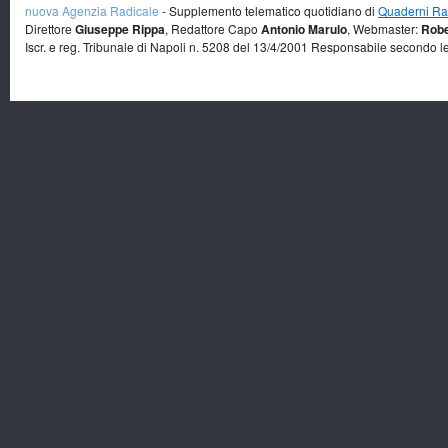
nuova Agenzia Radicale
- Supplemento telematico quotidiano di
Quaderni Rad
Direttore
Giuseppe Rippa
, Redattore Capo
Antonio Marulo
, Webmaster:
Robe
Iscr. e reg. Tribunale di Napoli n. 5208 del 13/4/2001 Responsabile secondo l