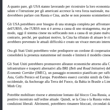
A quanto pare, gli USA stanno lavorando per ricostruire la loro economia e
salute e l'istruzione per gli americani accresce la vera forza nazionale, ma
dovrebbero parlare con Russia e Cina, anche se non possono scommetterci
Gli USA potrebbero aver bisogno di una strategia completa per affrontare 
dell'URSS, che l'URSS non si è arresa a causa di uno stratagemma, ma per
modo, oggi il sistema cinese sta soffocando non a causa di un piano malv
contrario, perché, per qualsiasi motivo, la Cina ha rifiutato di attuare le r
avrebbero prevenuto le attuali difficoltà e creato un vivace mercato intern
Ora gli Stati Uniti potrebbero voler predisporre un cordone di cooperazio
consoliderà la presenza statunitense nel mondo e limiterà il modello cinese
Gli Stati Uniti potrebbero promuovere alleanze economiche attorno alla Ci
infrastrutture e trasporti alternativi alla BRI (
Belt and Road Initiative
) de
Economic Corridor
(IMEC), un passaggio economico pianificato per rafforz
Asia, Golfo Persico ed Europa. Potrebbero esserci corridoi simili da Oslo 
occidentale, da Anchorage alla Terra del Fuoco, da Bahia in Brasile a L
Minh City.
Potrebbe mobilitare risorse e attenzione lontano dal blocco Cina-Russia,
positivo incentrato sull'ordine attuale. Quindi, se la Cina o la Russia vole
condizioni liberali. Altrimenti, potrebbero rimanere bloccati, circondati da