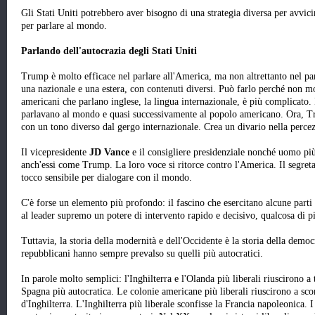
Gli Stati Uniti potrebbero aver bisogno di una strategia diversa per avvic
per parlare al mondo.
Parlando dell'autocrazia degli Stati Uniti
Trump è molto efficace nel parlare all'America, ma non altrettanto nel pa
una nazionale e una estera, con contenuti diversi. Può farlo perché non mol
americani che parlano inglese, la lingua internazionale, è più complicato. 
parlavano al mondo e quasi successivamente al popolo americano. Ora, Tr
con un tono diverso dal gergo internazionale. Crea un divario nella perce
Il vicepresidente
JD Vance
e il consigliere presidenziale nonché uomo p
anch'essi come Trump. La loro voce si ritorce contro l'America. Il segret
tocco sensibile per dialogare con il mondo.
C'è forse un elemento più profondo: il fascino che esercitano alcune parti
al leader supremo un potere di intervento rapido e decisivo, qualcosa di più
Tuttavia, la storia della modernità e dell'Occidente è la storia della democr
repubblicani hanno sempre prevalso su quelli più autocratici.
In parole molto semplici: l'Inghilterra e l'Olanda più liberali riuscirono a t
Spagna più autocratica. Le colonie americane più liberali riuscirono a sco
d'Inghilterra. L'Inghilterra più liberale sconfisse la Francia napoleonica. 