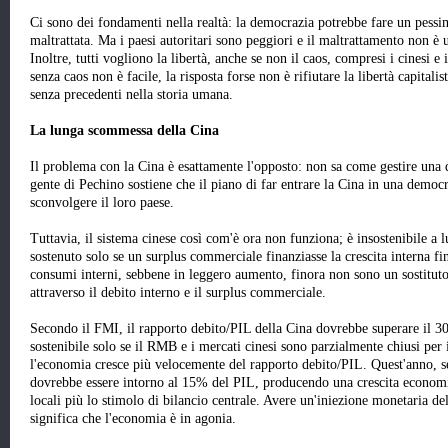
Ci sono dei fondamenti nella realtà: la democrazia potrebbe fare un pessim
maltrattata. Ma i paesi autoritari sono peggiori e il maltrattamento non è u
Inoltre, tutti vogliono la libertà, anche se non il caos, compresi i cinesi e i
senza caos non è facile, la risposta forse non è rifiutare la libertà capital
senza precedenti nella storia umana.
La lunga scommessa della Cina
Il problema con la Cina è esattamente l'opposto: non sa come gestire una 
gente di Pechino sostiene che il piano di far entrare la Cina in una democr
sconvolgere il loro paese.
Tuttavia, il sistema cinese così com'è ora non funziona; è insostenibile a
sostenuto solo se un surplus commerciale finanziasse la crescita interna fi
consumi interni, sebbene in leggero aumento, finora non sono un sostituto p
attraverso il debito interno e il surplus commerciale.
Secondo il FMI, il rapporto debito/PIL della Cina dovrebbe superare il 3
sostenibile solo se il RMB e i mercati cinesi sono parzialmente chiusi per i
l'economia cresce più velocemente del rapporto debito/PIL. Quest'anno, sec
dovrebbe essere intorno al 15% del PIL, producendo una crescita economi
locali più lo stimolo di bilancio centrale. Avere un'iniezione monetaria d
significa che l'economia è in agonia.