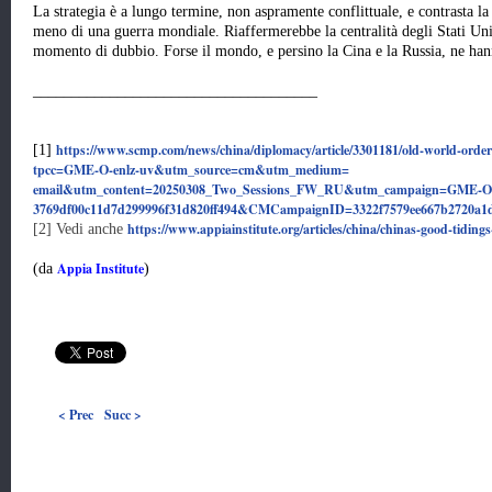
La strategia è a lungo termine, non aspramente conflittuale, e contrasta la
meno di una guerra mondiale. Riaffermerebbe la centralità degli Stati Unit
momento di dubbio. Forse il mondo, e persino la Cina e la Russia, ne ha
_____________________________________
https://www.scmp.com/news/china/diplomacy/article/3301181/old-world-order
[1]
tpcc=GME-O-enlz-uv&utm_source=cm&utm_medium=
email&utm_content=20250308_Two_Sessions_FW_RU&utm_campaign=GME-O
3769df00c11d7d299996f31d820ff494&CMCampaignID=3322f7579ee667b2720a1
https://www.appiainstitute.org/articles/china/chinas-good-tidings
[2]
Vedi anche
Appia Institute
(da
)
< Prec
Succ >