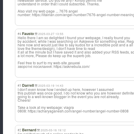
newsletter service. Do you've any? Kindly permit me
understand in order that I could subscribe. Thanks.
Also visit my web page ... 7676 angel
number: https://litairian.com/angel-number/7676-angel-number-meaning
#4
Fausto
2025-03-27 13:55
Hello there I am so delighted I found your webpage, I really found you
by accident, while I was searching on Askjeeve for something else, Reg
here now and would just like to say kudos for a incredible post and a all
love the theme/design), I don't have time to read
it all at the minute but I have saved it and also added your RSS feeds, s
a lot more, Please do keep up the superb job.
Feel free to surf to my web-site дешеві
зворотні посилання: https://asknebula.com/
#3
Darrell
2025-03-19 14:43
I don't even know how I ended up here, however I assumed
this publish was once good. I do not know who you are however definite
going to a well-known blogger in the event you are not already.
Cheers!
Take a look at my webpage: viagra
0808: https://acharyaganesh.com/angel-number/angel-number-0808
#2
Bernard
2025-03-16 19:12
I’m not that much of a online reader to be