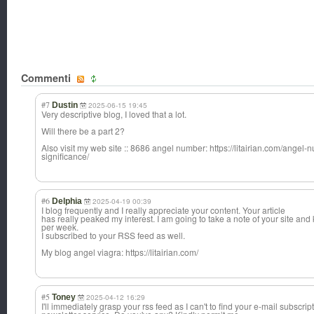
Commenti
#7
Dustin
2025-06-15 19:45
Very descriptive blog, I loved that a lot.
Will there be a part 2?
Also visit my web site :: 8686 angel number: https://litairian.com/ang
significance/
#6
Delphia
2025-04-19 00:39
I blog frequently and I really appreciate your content. Your article
has really peaked my interest. I am going to take a note of your site an
per week.
I subscribed to your RSS feed as well.
My blog angel viagra: https://litairian.com/
#5
Toney
2025-04-12 16:29
I'll immediately grasp your rss feed as I can't to find your e-mail subscript