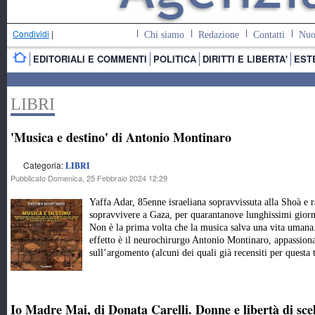
Condividi
|
Chi siamo
Redazione
Contatti
Nuo
EDITORIALI E COMMENTI
POLITICA
DIRITTI E LIBERTA'
EST
LIBRI
'Musica e destino' di Antonio Montinaro
Categoria:
LIBRI
Pubblicato Domenica, 25 Febbraio 2024 12:29
Yaffa Adar, 85enne israeliana sopravvissuta alla Shoà e ra
sopravvivere a Gaza, per quarantanove lunghissimi giorni
Non è la prima volta che la musica salva una vita umana
effetto è il neurochirurgo Antonio Montinaro, appassiona
sull’argomento (alcuni dei quali già recensiti per questa t
Io Madre Mai, di Donata Carelli. Donne e libertà di sce