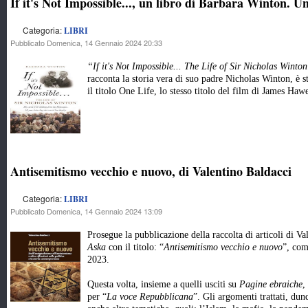
If it's Not Impossible..., un libro di Barbara Winton. Un
Categoria:
LIBRI
Pubblicato Domenica, 14 Gennaio 2024 20:33
“If it's Not Impossible... The Life of Sir Nicholas Winto
racconta la storia vera di suo padre Nicholas Winton, è s
il titolo One Life, lo stesso titolo del film di James H
Antisemitismo vecchio e nuovo, di Valentino Baldacci
Categoria:
LIBRI
Pubblicato Domenica, 14 Gennaio 2024 13:09
Prosegue la pubblicazione della raccolta di articoli di V
Aska
con il titolo: “
Antisemitismo vecchio e nuovo
”, comp
2023.
Questa volta, insieme a quelli usciti su
Pagine ebraiche
,
per “
La voce Repubblicana
”. Gli argomenti trattati, du