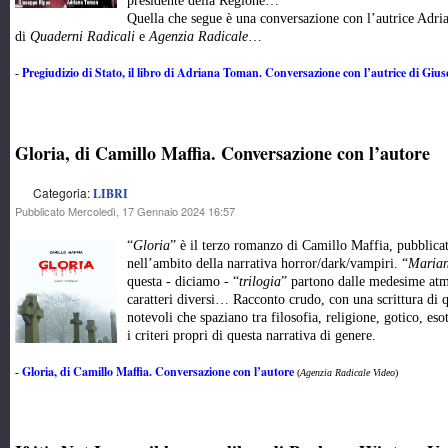
presidente della Regione…
Quella che segue è una conversazione con l’autrice Adr
di
Quaderni Radicali
e
Agenzia Radicale
…
Pregiudizio di Stato, il libro di Adriana Toman. Conversazione con l’autrice di Gi
-
Gloria, di Camillo Maffia. Conversazione con l’autore
Categoria:
LIBRI
Pubblicato Mercoledì, 17 Gennaio 2024 16:57
“
Gloria
” è il terzo romanzo di Camillo Maffia, pubblic
nell’ambito della narrativa horror/dark/vampiri. “
Maria
questa - diciamo - “
trilogia
” partono dalle medesime atmo
caratteri diversi… Racconto crudo, con una scrittura di 
notevoli che spaziano tra filosofia, religione, gotico, e
i criteri propri di questa narrativa di genere.
Gloria, di Camillo Maffia. Conversazione con l’autore
-
(
Agenzia Radicale Video
)