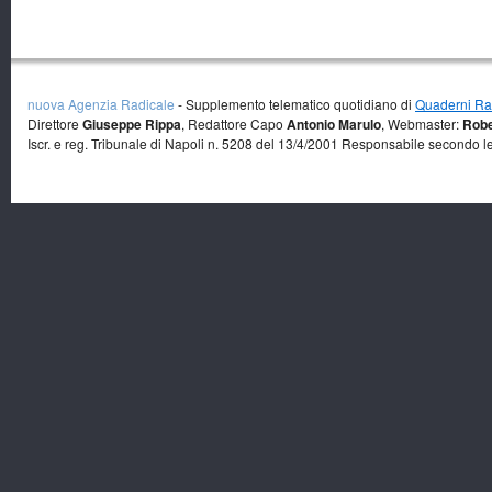
nuova Agenzia Radicale
- Supplemento telematico quotidiano di
Quaderni Rad
Direttore
Giuseppe Rippa
, Redattore Capo
Antonio Marulo
, Webmaster:
Robe
Iscr. e reg. Tribunale di Napoli n. 5208 del 13/4/2001 Responsabile secondo l