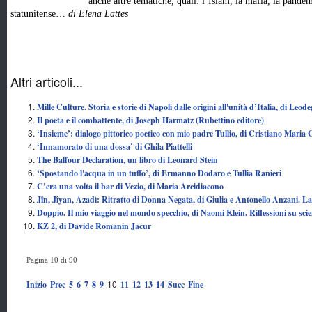
anche altre tematiche, quali: l’Islam, la mafia, la pandemi
statunitense…
di Elena Lattes
Altri articoli...
Mille Culture. Storia e storie di Napoli dalle origini all'unità d’Italia, di Leo
Il poeta e il combattente, di Joseph Harmatz (Rubettino editore)
‘Insieme’: dialogo pittorico poetico con mio padre Tullio, di Cristiano Maria 
‘Innamorato di una dossa’ di Ghila Piattelli
The Balfour Declaration, un libro di Leonard Stein
‘Spostando l'acqua in un tuffo’, di Ermanno Dodaro e Tullia Ranieri
C’era una volta il bar di Vezio, di Maria Arcidiacono
Jîn, Jîyan, Azadì: Ritratto di Donna Negata, di Giulia e Antonello Anzani. La
Doppio. Il mio viaggio nel mondo specchio, di Naomi Klein. Riflessioni su scie
KZ 2, di Davide Romanin Jacur
Pagina 10 di 90
10
Inizio
Prec
5
6
7
8
9
11
12
13
14
Succ
Fine