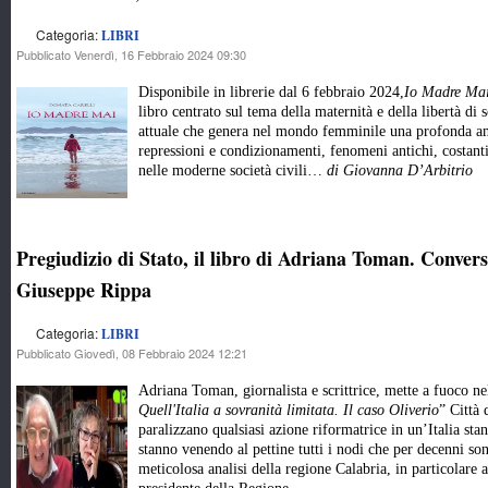
Categoria:
LIBRI
Pubblicato Venerdì, 16 Febbraio 2024 09:30
Disponibile in librerie dal 6 febbraio 2024,
Io Madre Ma
libro centrato sul tema della maternità e della libertà d
attuale che genera nel mondo femminile una profonda ama
repressioni e condizionamenti, fenomeni antichi, costanti
nelle moderne società civili…
di Giovanna D’Arbitrio
Pregiudizio di Stato, il libro di Adriana Toman. Convers
Giuseppe Rippa
Categoria:
LIBRI
Pubblicato Giovedì, 08 Febbraio 2024 12:21
Adriana Toman, giornalista e scrittrice, mette a fuoco ne
Quell'Italia a sovranità limitata. Il caso Oliverio
” Città 
paralizzano qualsiasi azione riformatrice in un’Italia st
stanno venendo al pettine tutti i nodi che per decenni sono
meticolosa analisi della regione Calabria, in particolare