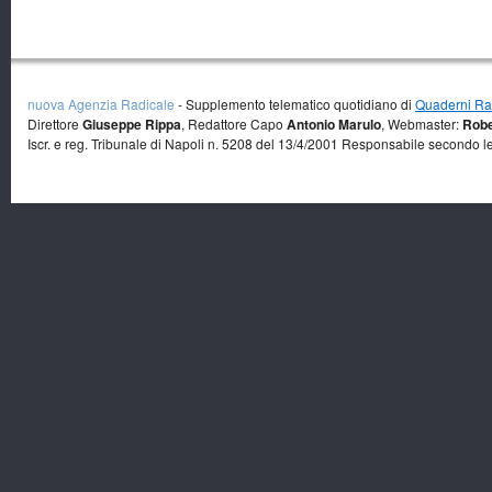
nuova Agenzia Radicale
- Supplemento telematico quotidiano di
Quaderni Rad
Direttore
Giuseppe Rippa
, Redattore Capo
Antonio Marulo
, Webmaster:
Robe
Iscr. e reg. Tribunale di Napoli n. 5208 del 13/4/2001 Responsabile secondo l