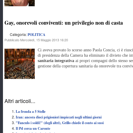
Gay, onorevoli conviventi: un privilegio non di casta
Categoria:
POLITICA
Pubblicato Mercoledì, 15 Maggio 2013 16:20
Ci aveva provato lo scorso anno Paola Concia, ci è riusci
di presidenza della Camera ha eliminato il divieto che im
sanitaria integrativa
ai propri compagni dello stesso ses
gestione della copertura sanitaria da onorevole tra conviv
Altri articoli...
La fronda a 5 Stelle
Iran: ancora dieci prigionieri impiccati negli ultimi giorni
"Fanculo i soldi!" (degli altri), Grillo chiede il conto ai suoi
Il Pd cerca un Caronte