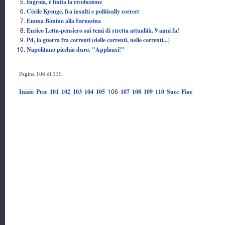
Ingroia, è finita la rivoluzione
Cécile Kyenge, fra insulti e politically correct
Emma Bonino alla Farnesina
Enrico Letta-pensiero sui temi di stretta attualità. 9 anni fa!
Pd, la guerra fra correnti (delle correnti, nelle correnti...)
Napolitano picchia duro, "Applausi!"
Pagina 106 di 139
106
Inizio
Prec
101
102
103
104
105
107
108
109
110
Succ
Fine