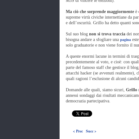
M5S di vincere le elezioni).
Ma ciò che sorprende maggiormente
è 
supreme virtù civiche internettiane da par
e dell’oscurità. Grillo ha detto quanti sono
Sul suo blog
non si trova traccia
dei nom
pagina
bisogna andare a sfogliare una
este
solo graduatorie e non viene fornito il n
A queste enormi lacune in termini di tras
precedentemente al voto, e cioè: con quali
parte del famoso staff che gestisce il blo
attacchi hacker (se avvenuti realmente), c
quali ragioni l’esclusione di alcuni candid
Domande alle quali, siamo sicuri,
Grillo
annessi sondaggi dai risultati meccanicame
democrazia partecipativa.
< Prec
Succ >