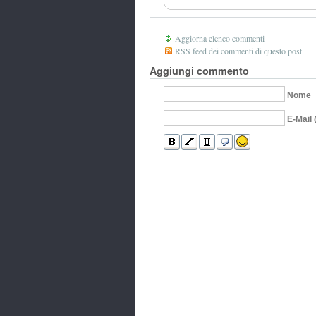
Aggiorna elenco commenti
RSS feed dei commenti di questo post.
Aggiungi commento
Nome
E-Mail 