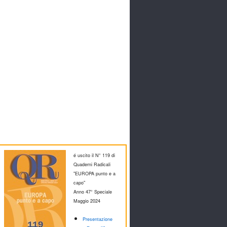
é uscito il N° 119 di
Quaderni Radicali
"EUROPA punto e a
capo"
Anno 47° Speciale
M
aggio 2024
Presentazione