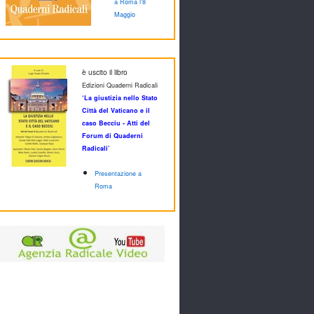
a Roma l'8
Maggio
è uscito il libro
Edizioni Quaderni Radicali
‘La giustizia nello Stato
Città del Vaticano e il
caso Becciu - Atti del
Forum di Quaderni
Radicali’
Presentazione a
Roma