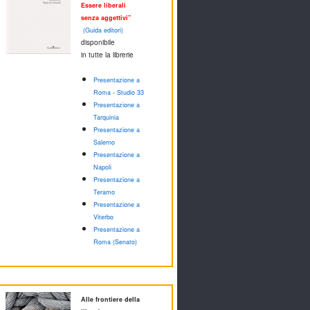
Essere liberali
senza aggettivi"
(Guida editori)
disponibile
in tutte la librerie
Presentazione a
Roma - Studio 33
Presentazione a
Tarquinia
Presentazione a
Salerno
Presentazione a
Napoli
Presentazione a
Teramo
Presentazione a
Viterbo
Presentazione a
Roma (Senato)
Alle frontiere della