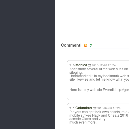
Commenti
#16
Monica
2016-12-28 23:24
After study several of the web sites on
siteging.
I bookmarked it to my bookmark web si
site likewise and let me know what yo
Here is mmy web ste Everett: http://g
#15
Columbus
2016-04-20 16:26
Players can get their own assets, raid
mobile strikee Hack and Cheats 2016
accede Clans and very
much even more.