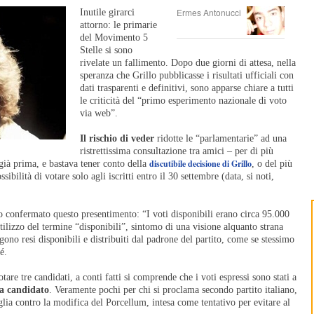
Ermes Antonucci
Inutile girarci
attorno: le primarie
del Movimento 5
Stelle si sono
rivelate un fallimento. Dopo due giorni di attesa, nella
speranza che Grillo pubblicasse i risultati ufficiali con
dati trasparenti e definitivi, sono apparse chiare a tutti
le criticità del “primo esperimento nazionale di voto
via web”.
Il rischio di veder
ridotte le “parlamentarie” ad una
ristrettissima consultazione tra amici – per di più
discutibile decisione di Grillo
 già prima, e bastava tener conto della
, o del più
sibilità di votare solo agli iscritti entro il 30 settembre (data, si noti,
 confermato questo presentimento: “I voti disponibili erano circa 95.000
ilizzo del termine “disponibili”, sintomo di una visione alquanto strana
no resi disponibili e distribuiti dal padrone del partito, come se stessimo
é.
tare tre candidati, a conti fatti si comprende che i voti espressi sono stati a
 a candidato
. Veramente pochi per chi si proclama secondo partito italiano,
lia contro la modifica del Porcellum, intesa come tentativo per evitare al