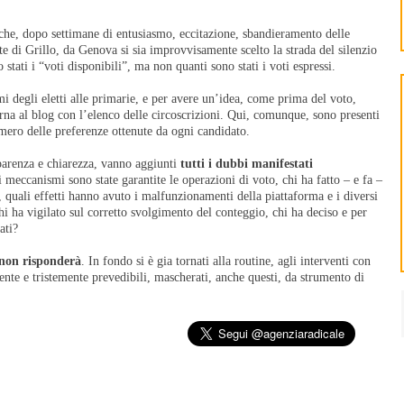
che, dopo settimane di entusiasmo, eccitazione, sbandieramento delle
te di Grillo, da Genova si sia improvvisamente scelto la strada del silenzio
 stati i “voti disponibili”, ma non quanti sono stati i voti espressi.
i degli eletti alle primarie, e per avere un’idea, come prima del voto,
rna al blog con l’elenco delle circoscrizioni. Qui, comunque, sono presenti
umero delle preferenze ottenute da ogni candidato.
parenza e chiarezza, vanno aggiunti
tutti i dubbi manifestati
 meccanismi sono state garantite le operazioni di voto, chi ha fatto – e fa –
g, quali effetti hanno avuto i malfunzionamenti della piattaforma e i diversi
hi ha vigilato sul corretto svolgimento del conteggio, chi ha deciso e per
ati?
 non risponderà
. In fondo si è gia tornati alla routine, agli interventi con
nte e tristemente prevedibili, mascherati, anche questi, da strumento di