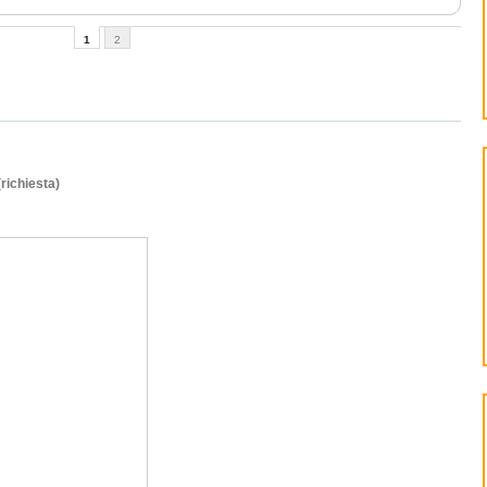
1
2
(richiesta)