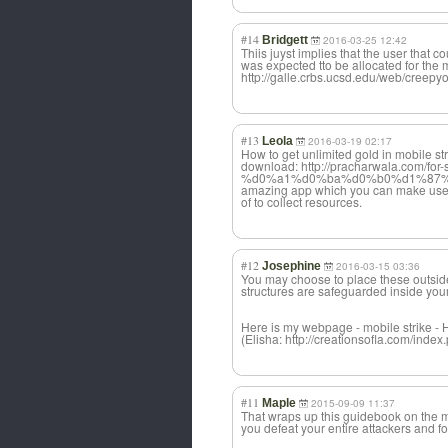
#14
Bridgett
2016-03-25 12:42
Thiis juyst implies that the user that c
was expected tto be allocated for the 
http://galle.crbs.ucsd.edu/web/creepyo
#13
Leola
2016-03-19 02:17
How to get unlimited gold in mobile str
download: http://pracharwala.com/for-s
%d0%a1%d0%ba%d0%b0%d1%87%d0%b0
amazing app which you can make us
of to collect resources.
#12
Josephine
2016-03-15 03:36
You may choose to place these outside
structures are safeguarded inside your
Here is my webpage - mobile strike - 
(Elisha: http://creationsofla.com/in
#11
Maple
2015-09-09 11:37
That wraps up this guidebook on the m
you defeat your entire attackers and f