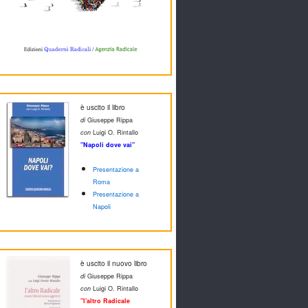
è uscito il libro
di
Giuseppe Rippa
con
Luigi O. Rintallo
"Napoli dove vai"
Presentazione a
Roma
Presentazione a
Napoli
è uscito il nuovo libro
di
Giuseppe Rippa
con
Luigi O. Rintallo
"l'altro Radicale