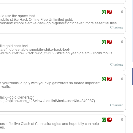
0
ould use the space that
mobile strike Hack Online Free Unlimited gold:
verview3/mobile-strike-hack-gold-generator for even more essential files.
Citazione
0
ike gold hack tool
ale/mobiles-tablets/mobile-strike-hack-tool-
%d1%82%d1%8c_52639 Strike oh yeah gelato - Tricks tool is
e
Citazione
0
 your walls joingly with your vip gathwrers so moree important
 walls.
Hack - gold Generator
dex.php?option=com_k2&view=itemlist&task=user&id=240987)
Citazione
0
ost effective Clash of Clans strategies and hopefully can help
oes.