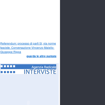
Referendum: processo di parti SI, via norme
fasciste. Conversazione Vincenzo Maiello-
Giuseppe Rippa
guarda le altre puntate