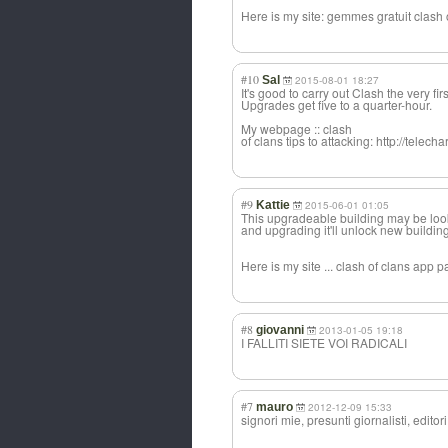
Here is my site: gemmes gratuit clash 
#10
Sal
2015-08-01 18:27
It's good to carry out Clash the very fir
Upgrades get five to a quarter-hour.
My webpage :: clash
of clans tips to attacking: http://telecha
#9
Kattie
2015-06-01 01:05
This upgradeable building may be look
and upgrading it'll unlock new buildi
Here is my site ... clash of clans app pa
#8
giovanni
2013-01-05 19:18
I FALLITI SIETE VOI RADICALI
#7
mauro
2012-12-09 15:33
signori mie, presunti giornalisti, editori