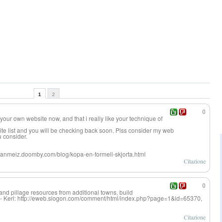
1
2
0
 your own website now, and that i really like your technique of
te list and you will be checking back soon. Plss consider my web
u consider.
oranmeiz.doomby.com/blog/kopa-en-formell-skjorta.html
Citazione
0
 and pillage resources from additional towns, build
 - Keri: http://eweb.siogon.com/comment/html/index.php?page=1&id=65370,
Citazione