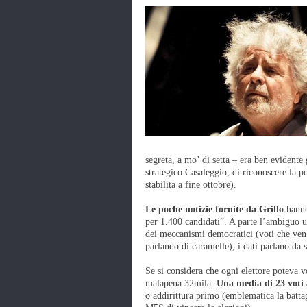
segreta, a mo’ di setta – era ben evidente
strategico Casaleggio, di riconoscere la pos
stabilita a fine ottobre).
Le poche notizie fornite da Grillo
hanno
per 1.400 candidati”. A parte l’ambiguo ut
dei meccanismi democratici (voti che vengo
parlando di caramelle), i dati parlano da s
Se si considera che ogni elettore poteva vo
malapena 32mila.
Una media di 23 voti
o addirittura primo (emblematica la battag