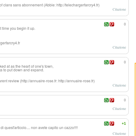
of clans sans abonnement (Abbie: http://telechargerfarcry4.fr)
Citazione
0
st time you begin it up.
rgerfarcry4.fr
Citazione
0
ed at as the heart of one's town,
ngs to put down and expand.
rent review (http://annuaire-rose.fr: http://annuaire-rose.fr)
Citazione
0
Citazione
+1
 di quest'articolo.
... non avete capito un cazzo!!!!
Citazione