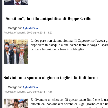
“Sortition”, la riffa antipolitica di Beppe Grillo
Categoria:
Aghi di Pino
Pubblicato Venerdì, 29 Giugno 2018 13:23
L'idea pare non sia nuovissima. Il
Capocomico
l'aveva g
rispolvera in ossequio a quel vezzo tanto in voga di spa
caricare la cosiddetta base in subbuglio.
Salvini, una sparata al giorno toglie i fatti di torno
Categoria:
Aghi di Pino
Pubblicato Venerdì, 22 Giugno 2018 17:16
E' diventato un classico. Di questo passo finirà che le u
quotate dai bookmakers britannici. Ogni giorno ce n'è un