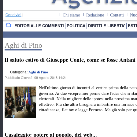
Condividi
|
Chi siamo
Redazione
Contatti
Nuo
EDITORIALI E COMMENTI
POLITICA
DIRITTI E LIBERTA'
EST
Aghi di Pino
Il saluto estivo di Giuseppe Conte, come se fosse Antani
Categoria:
Aghi di Pino
Pubblicato Giovedì, 09 Agosto 2018 14:21
Nell'ultimo giorno di incontri al vertice prima della pau
governo. Ai due vicepremier preme dare l'idea che si sta
elettorali. Nella migliore delle ipotesi nella prossima ma
effettivo. Più che altro bisognerà imbastire una fornace 
cittadinanza, flat tax e legge Fornero. Ma già solo per qu
Casaleggio: potere al popolo, del web...