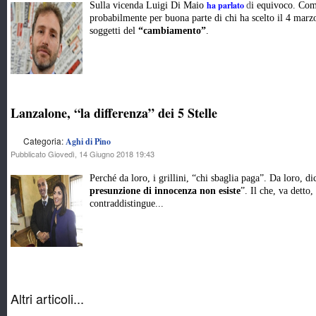
ha parlato
Sulla vicenda Luigi Di Maio
d
i equivoco. Com
probabilmente per buona parte di chi ha scelto il 4 marz
soggetti del
“cambiamento”
.
Lanzalone, “la differenza” dei 5 Stelle
Categoria:
Aghi di Pino
Pubblicato Giovedì, 14 Giugno 2018 19:43
Perché da loro, i grillini, “chi sbaglia paga”. Da loro, d
presunzione di innocenza non esiste
”. Il che, va detto
contraddistingue...
Altri articoli...