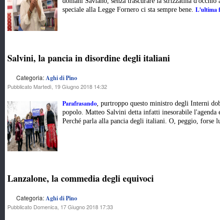
domani Saviano, senza trascurare la strizzatina d'occhio 
L'ultima 
speciale alla Legge Fornero ci sta sempre bene.
Salvini, la pancia in disordine degli italiani
Categoria:
Aghi di Pino
Pubblicato Martedì, 19 Giugno 2018 14:32
Parafrasando
, purtroppo questo ministro degli Interni do
popolo. Matteo Salvini detta infatti inesorabile l'agenda
Perché parla alla pancia degli italiani. O, peggio, forse lu
Lanzalone, la commedia degli equivoci
Categoria:
Aghi di Pino
Pubblicato Domenica, 17 Giugno 2018 17:33