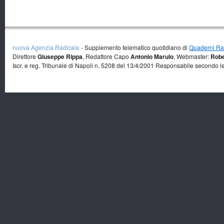
nuova Agenzia Radicale
- Supplemento telematico quotidiano di
Quaderni Rad
Direttore
Giuseppe Rippa
, Redattore Capo
Antonio Marulo
, Webmaster:
Robe
Iscr. e reg. Tribunale di Napoli n. 5208 del 13/4/2001 Responsabile secondo l