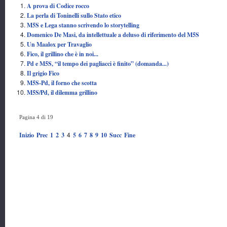
A prova di Codice rocco
La perla di Toninelli sullo Stato etico
M5S e Lega stanno scrivendo lo storytelling
Domenico De Masi, da intellettuale a deluso di riferimento del M5S
Un Maalox per Travaglio
Fico, il grillino che è in noi...
Pd e M5S, “il tempo dei pagliacci è finito” (domanda...)
Il grigio Fico
M5S-Pd, il forno che scotta
M5S/Pd, il dilemma grillino
Pagina 4 di 19
4
Inizio
Prec
1
2
3
5
6
7
8
9
10
Succ
Fine