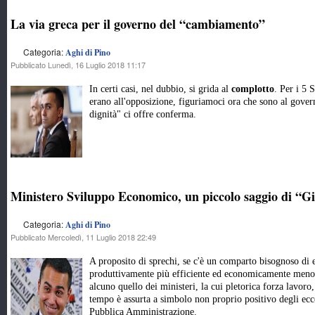
La via greca per il governo del “cambiamento”
Categoria:
Aghi di Pino
Pubblicato Lunedì, 16 Luglio 2018 11:17
In certi casi, nel dubbio, si grida al
complotto
. Per i 5 
erano all'opposizione, figuriamoci ora che sono al gover
dignità" ci offre conferma.
Ministero Sviluppo Economico, un piccolo saggio di “G
Categoria:
Aghi di Pino
Pubblicato Mercoledì, 11 Luglio 2018 22:49
A proposito di sprechi, se c'è un comparto bisognoso di e
produttivamente più efficiente ed economicamente meno
alcuno quello dei ministeri, la cui pletorica forza lavoro
tempo è assurta a simbolo non proprio positivo degli ecce
Pubblica Amministrazione.