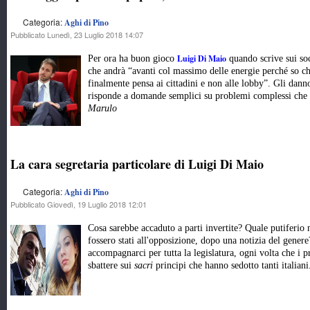
Categoria:
Aghi di Pino
Pubblicato Lunedì, 23 Luglio 2018 14:07
Luigi Di Maio
Per ora ha buon gioco
quando scrive sui so
che andrà “avanti col massimo delle energie perché so c
finalmente pensa ai cittadini e non alle lobby”. Gli danno
risponde a domande semplici su problemi complessi ch
Marulo
La cara segretaria particolare di Luigi Di Maio
Categoria:
Aghi di Pino
Pubblicato Giovedì, 19 Luglio 2018 12:01
Cosa sarebbe accaduto a parti invertite? Quale putiferio m
fossero stati all'opposizione, dopo una notizia del genere?
accompagnarci per tutta la legislatura, ogni volta che i
sbattere sui
sacri
principi che hanno sedotto tanti italiani