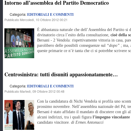
Intorno all’assemblea del Partito Democratico
Categoria:
EDITORIALI E COMMENTI
Pubblicato Mercoledì, 10 Ottobre 2012 00:21
È abbastanza naturale che dell’Assemblea del Partito si di
divinatorio circa l’esito della consultazione,
cioè della 
Bersani - 2 Vendola: rispettivamente vittoria in casa, pare
parolibero delle possibili conseguenze sul
“dopo”
; ma, 
queste primarie ce n’è tanta che ci si potrebbe scrivere 
Centrosinistra: tutti disuniti appassionatamente…
Categoria:
EDITORIALI E COMMENTI
Pubblicato Martedì, 09 Ottobre 2012 00:48
Con la candidatura di Nichi Vendola si profila uno scontro
prossimo novembre. Nell’assemblea nazionale del Pd, tenu
Bersani è stato affidato il mandato di discutere con gli al
alcuni indirizzi, tra i quali figura
l’impegno vincolante 
candidato vincitore.
di Ermes Antonucci