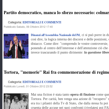
Partito democratico, manca lo sforzo necessario: colmare 
Categoria:
EDITORIALI E COMMENTI
Pubblicato Sabato, 06 Ottobre 2012 17:40
Dinanzi all'Assemblea Nazionale del Pd
, ci si può porre in 
così dire, la logica interna dei discorsi e delle posizion
distacco. Come dire: "comprendo le vostre controversie, 
ponendo al centro dell'interesse e dell'attenzione ciò che
invece trascurando il punto dirimente:
la questione liber
Tortora, "memorie" Rai fra commemorazione di regime e
Categoria:
EDITORIALI E COMMENTI
Pubblicato Lunedì, 01 Ottobre 2012 23:52
Mai una fiction è stata tanto
opera di finzione
come quel
Tortora. Per carità, ben venga una azione di “recupero” s
era tra i pilastri della Tv di Stato, che dalla stessa fu poi
cruenta delle accuse nei suoi confronti (rivelatesi poi F