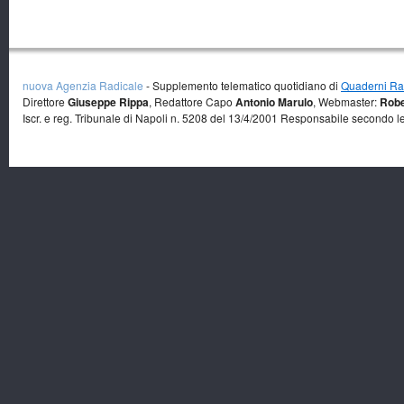
nuova Agenzia Radicale
- Supplemento telematico quotidiano di
Quaderni Rad
Direttore
Giuseppe Rippa
, Redattore Capo
Antonio Marulo
, Webmaster:
Robe
Iscr. e reg. Tribunale di Napoli n. 5208 del 13/4/2001 Responsabile secondo l