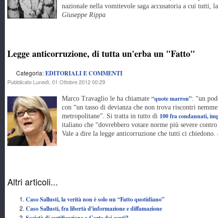
nazionale nella vomitevole saga accusatoria a cui tutti, l
Giuseppe Rippa
Legge anticorruzione, di tutta un'erba un "Fatto"
Categoria:
EDITORIALI E COMMENTI
Pubblicato Lunedì, 01 Ottobre 2012 00:29
“quote marron”
Marco Travaglio le ha chiamate
: “un pod
con “un tasso di devianza che non trova riscontri nemmen
100 fra condannati, impu
metropolitane”. Si tratta in tutto di
italiano che “dovrebbero votare norme più severe contro 
Vale a dire la legge anticorruzione che tutti ci chiedono.
Altri articoli...
Caso Sallusti, la verità non è solo un “Fatto quotidiano”
Caso Sallusti, fra libertà d'informazione e diffamazione
Società di certificazione o Corte dei conti?