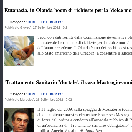
Eutanasia, in Olanda boom di richieste per la 'dolce mo
Categoria:
DIRITTI E LIBERTA'
Pubblicato Giovedì, 27 Settembre 2012 16:21
Secondo i dati forniti dalla Commissione governativa olan
un notevole incremento di richieste per la 'dolce morte'; s
dell’anno precedente. L'Olanda è uno dei pochi paesi (a
allo Stato americano dell’Oregorn) a consentire il suicidi
'Trattamento Sanitario Mortale', il caso Mastrogiovann
Categoria:
DIRITTI E LIBERTA'
Pubblicato Mercoledì, 26 Settembre 2012 17:02
Il 31 luglio del 2009, sulla spiaggia di Mezzatorre (com
cinquantottenne maestro elementare Francesco Mastrogio
di forze dell'ordine e condotto all'ospedale pubblico di 
di un'ordinanza di "Trattamento sanitario obbligatorio" f
Pollica, Angelo Vassallo.
di Paolo Izzo