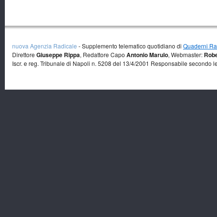
nuova Agenzia Radicale
- Supplemento telematico quotidiano di
Quaderni Rad
Direttore
Giuseppe Rippa
, Redattore Capo
Antonio Marulo
, Webmaster:
Robe
Iscr. e reg. Tribunale di Napoli n. 5208 del 13/4/2001 Responsabile secondo l