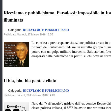
Riceviamo e pubblichiamo. Paradossi: impossibile in Ita
illuminata
Categoria:
RICEVIAMO E PUBBLICHIAMO
Pubblicato Martedì, 27 Marzo 2018 16:55
La confusa e preoccupante situazione politica creata in u
rinnovo del Parlamento indusse un ristretto gruppo di am
potere con un golpe militare incruento. Salutato con favo
esasperati dalle polemiche dei partiti su chi dovesse f
Il bla, bla, bla pentastellato
Categoria:
RICEVIAMO E PUBBLICHIAMO
Pubblicato Lunedì, 26 Febbraio 2018 14:28
Nato dal “vaffanculo”, gridato dall’ex comico Beppe Grill
classe politica italiana, il
M5S
ha avuto una struttura ide