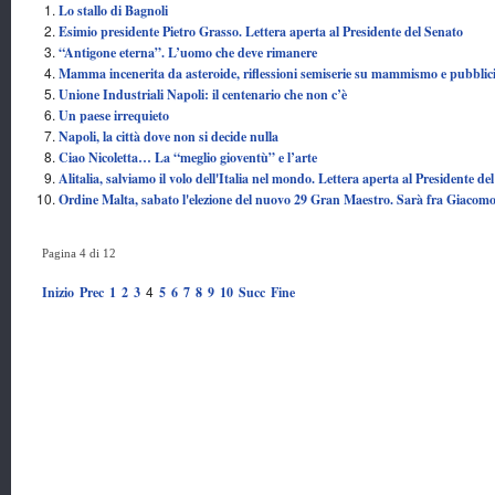
Lo stallo di Bagnoli
Esimio presidente Pietro Grasso. Lettera aperta al Presidente del Senato
“Antigone eterna”. L’uomo che deve rimanere
Mamma incenerita da asteroide, riflessioni semiserie su mammismo e pubblic
Unione Industriali Napoli: il centenario che non c’è
Un paese irrequieto
Napoli, la città dove non si decide nulla
Ciao Nicoletta… La “meglio gioventù” e l’arte
Alitalia, salviamo il volo dell'Italia nel mondo. Lettera aperta al Presidente de
Ordine Malta, sabato l'elezione del nuovo 29 Gran Maestro. Sarà fra Giacomo
Pagina 4 di 12
4
Inizio
Prec
1
2
3
5
6
7
8
9
10
Succ
Fine