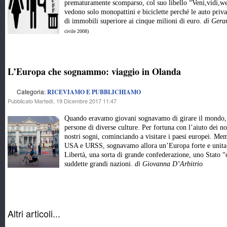
prematuramente scomparso, col suo libello “Veni,vidi,we
vedono solo monopattini e biciclette perché le auto priva
di immobili superiore ai cinque milioni di euro.
di Gera
civile 2008)
L’Europa che sognammo: viaggio in Olanda
Categoria:
RICEVIAMO E PUBBLICHIAMO
Pubblicato Martedì, 19 Dicembre 2017 11:47
Quando eravamo giovani sognavamo di girare il mondo, c
persone di diverse culture. Per fortuna con l’aiuto dei no
nostri sogni, cominciando a visitare i paesi europei. Mem
USA e URSS, sognavamo allora un’Europa forte e unita d
Libertà, una sorta di grande confederazione, uno Stato “c
suddette grandi nazioni.
di Giovanna D’Arbitrio
Altri articoli...