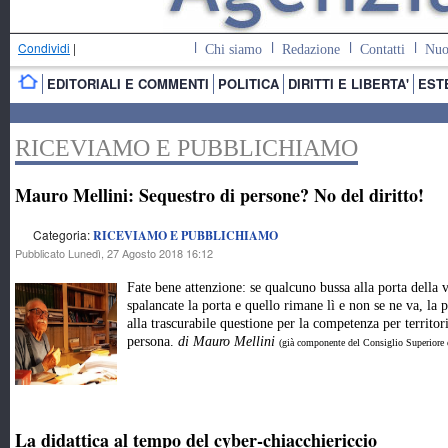
Condividi
|
Chi siamo
Redazione
Contatti
Nuo
EDITORIALI E COMMENTI
POLITICA
DIRITTI E LIBERTA'
EST
RICEVIAMO E PUBBLICHIAMO
Mauro Mellini: Sequestro di persone? No del diritto!
Categoria:
RICEVIAMO E PUBBLICHIAMO
Pubblicato Lunedì, 27 Agosto 2018 16:12
Fate bene attenzione: se qualcuno bussa alla porta della v
spalancate la porta e quello rimane lì e non se ne va, la
alla trascurabile questione per la competenza per territor
persona.
di Mauro Mellini
(già componente del Consiglio Superiore d
La didattica al tempo del cyber-chiacchiericcio