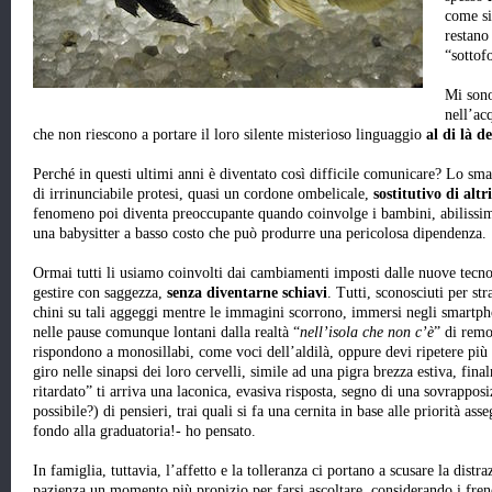
come si
restano
“sottof
Mi sono
nell’ac
che non riescono a portare il loro silente misterioso linguaggio
al di là d
Perché in questi ultimi anni è diventato così difficile comunicare? Lo sm
di irrinunciabile protesi, quasi un cordone ombelicale,
sostitutivo di altr
fenomeno poi diventa preoccupante quando coinvolge i bambini, abilissimi 
una babysitter a basso costo che può produrre una pericolosa dipendenza.
Ormai tutti li usiamo coinvolti dai cambiamenti imposti dalle nuove tecn
gestire con saggezza,
senza diventarne schiavi
. Tutti, sconosciuti per st
chini su tali aggeggi mentre le immagini scorrono, immersi negli smartph
nelle pause comunque lontani dalla realtà “
nell’isola che non c’è
” di remo
rispondono a monosillabi, come voci dell’aldilà, oppure devi ripetere più
giro nelle sinapsi dei loro cervelli, simile ad una pigra brezza estiva, fin
ritardato” ti arriva una laconica, evasiva risposta, segno di una sovrappos
possibile?) di pensieri, trai quali si fa una cernita in base alle priorità ass
fondo alla graduatoria!- ho pensato.
In famiglia, tuttavia, l’affetto e la tolleranza ci portano a scusare la distra
pazienza un momento più propizio per farsi ascoltare, considerando i frenet