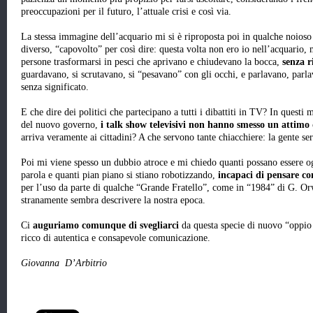
preoccupazioni per il futuro, l’attuale crisi e così via.
La stessa immagine dell’acquario mi si è riproposta poi in qualche noios
diverso, “capovolto” per così dire: questa volta non ero io nell’acquario,
persone trasformarsi in pesci che aprivano e chiudevano la bocca,
senza 
guardavano, si scrutavano, si “pesavano” con gli occhi, e parlavano, par
senza significato.
E che dire dei politici che partecipano a tutti i dibattiti in TV? In questi
del nuovo governo,
i talk show televisivi non hanno smesso un attimo 
arriva veramente ai cittadini? A che servono tante chiacchiere: la gente ser
Poi mi viene spesso un dubbio atroce e mi chiedo quanti possano essere og
parola e quanti pian piano si stiano robotizzando,
incapaci di pensare co
per l’uso da parte di qualche “Grande Fratello”, come in “1984” di G. Orw
stranamente sembra descrivere la nostra epoca.
Ci
auguriamo comunque di svegliarci
da questa specie di nuovo “oppio d
ricco di autentica e consapevole comunicazione.
Giovanna D’Arbitrio