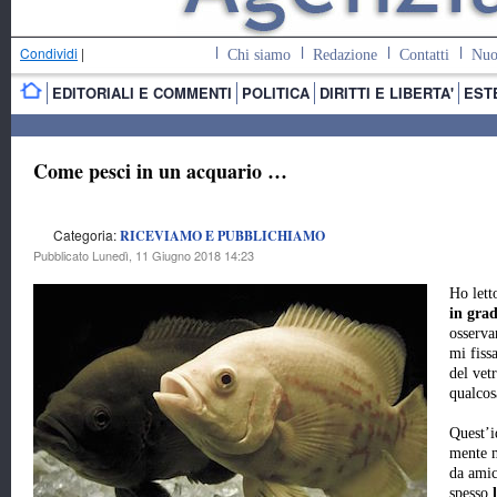
Condividi
|
Chi siamo
Redazione
Contatti
Nuo
EDITORIALI E COMMENTI
POLITICA
DIRITTI E LIBERTA'
EST
Come pesci in un acquario …
Categoria:
RICEVIAMO E PUBBLICHIAMO
Pubblicato Lunedì, 11 Giugno 2018 14:23
Ho lett
in gra
osserva
mi fiss
del vet
qualcos
Quest’i
mente m
da amic
spesso