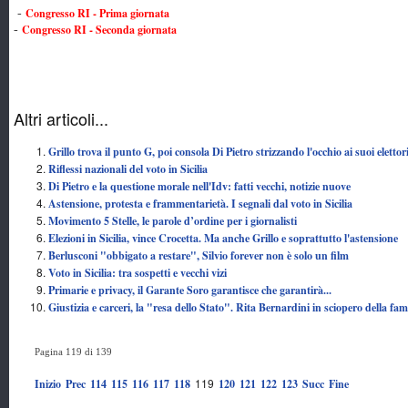
Congresso RI - Prima giornata
-
Congresso RI - Seconda giornata
-
Altri articoli...
Grillo trova il punto G, poi consola Di Pietro strizzando l'occhio ai suoi elettor
Riflessi nazionali del voto in Sicilia
Di Pietro e la questione morale nell'Idv: fatti vecchi, notizie nuove
Astensione, protesta e frammentarietà. I segnali dal voto in Sicilia
Movimento 5 Stelle, le parole d’ordine per i giornalisti
Elezioni in Sicilia, vince Crocetta. Ma anche Grillo e soprattutto l'astensione
Berlusconi "obbigato a restare", Silvio forever non è solo un film
Voto in Sicilia: tra sospetti e vecchi vizi
Primarie e privacy, il Garante Soro garantisce che garantirà...
Giustizia e carceri, la "resa dello Stato". Rita Bernardini in sciopero della fa
Pagina 119 di 139
119
Inizio
Prec
114
115
116
117
118
120
121
122
123
Succ
Fine