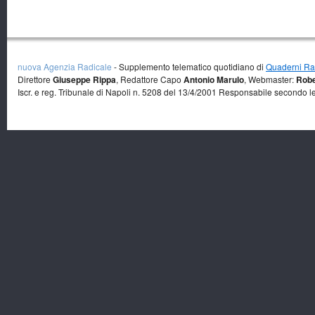
nuova Agenzia Radicale
- Supplemento telematico quotidiano di
Quaderni Rad
Direttore
Giuseppe Rippa
, Redattore Capo
Antonio Marulo
, Webmaster:
Robe
Iscr. e reg. Tribunale di Napoli n. 5208 del 13/4/2001 Responsabile secondo l