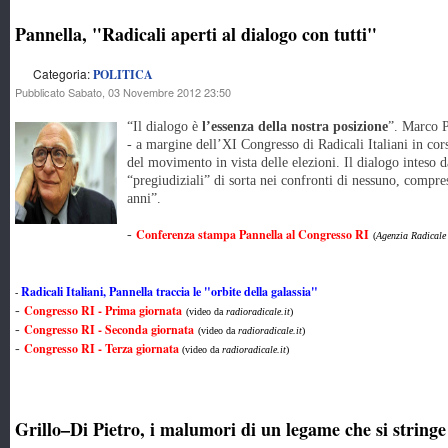
Pannella, "Radicali aperti al dialogo con tutti"
Categoria:
POLITICA
Pubblicato Sabato, 03 Novembre 2012 23:50
“Il dialogo è
l’essenza della nostra posizione
”. Marco P
- a margine dell’XI Congresso di Radicali Italiani in co
del movimento in vista delle elezioni. Il dialogo inteso 
“pregiudiziali” di sorta nei confronti di nessuno, compre
anni”.
Conferenza stampa Pannella al Congresso RI
-
(
Agenzia Radicale
Radicali Italiani, Pannella traccia le "orbite della galassia"
-
Congresso RI - Prima giornata
-
(video da
radioradicale.it
)
Congresso RI - Seconda giornata
-
(video da
radioradicale.it
)
Congresso RI - Terza giornata
-
(video da
radioradicale.it
)
Grillo–Di Pietro, i malumori di un legame che si stringe