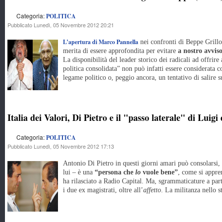
Categoria:
POLITICA
Pubblicato Lunedì, 05 Novembre 2012 20:21
L’apertura di Marco Pannella
nei confronti di Beppe Grillo
merita di essere approfondita per evitare
a nostro avvis
La disponibilità del leader storico dei radicali ad offrire 
politica consolidata” non può infatti essere considerata 
legame politico o, peggio ancora, un tentativo di salire s
Italia dei Valori, Di Pietro e il "passo laterale" di Luigi
Categoria:
POLITICA
Pubblicato Lunedì, 05 Novembre 2012 17:13
Antonio Di Pietro in questi giorni amari può consolarsi,
lui – è una
“persona che
lo
vuole bene”
, come si appr
ha rilasciato a Radio Capital. Ma, sgrammaticature a part
i due ex magistrati, oltre all’
affetto
. La militanza nello s