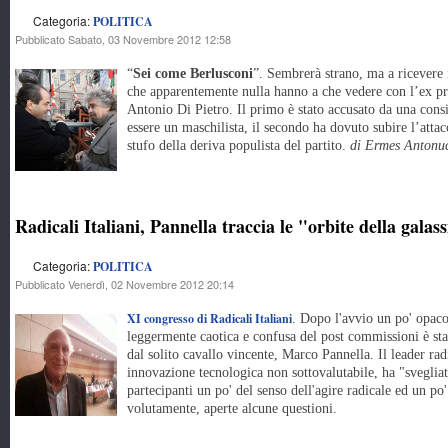
Categoria:
POLITICA
Pubblicato Sabato, 03 Novembre 2012 12:58
“
Sei come Berlusconi
”. Sembrerà strano, ma a ricevere i
che apparentemente nulla hanno a che vedere con l’ex pr
Antonio Di Pietro. Il primo è stato accusato da una con
essere un maschilista, il secondo ha dovuto subire l’att
stufo della deriva populista del partito.
di Ermes Antonu
Radicali Italiani, Pannella traccia le "orbite della galas
Categoria:
POLITICA
Pubblicato Venerdì, 02 Novembre 2012 20:14
XI congresso di Radicali Italiani
. Dopo l'avvio un po' opaco 
leggermente caotica e confusa del post commissioni è stat
dal solito cavallo vincente, Marco Pannella. Il leader ra
innovazione tecnologica non sottovalutabile, ha "svegliat
partecipanti un po' del senso dell'agire radicale ed un po'
volutamente, aperte alcune questioni.