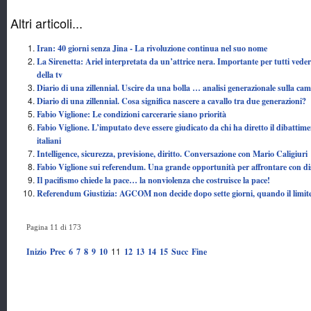
Altri articoli...
Iran: 40 giorni senza Jina - La rivoluzione continua nel suo nome
La Sirenetta: Ariel interpretata da un’attrice nera. Importante per tutti vede
della tv
Diario di una zillennial. Uscire da una bolla … analisi generazionale sulla ca
Diario di una zillennial. Cosa significa nascere a cavallo tra due generazioni?
Fabio Viglione: Le condizioni carcerarie siano priorità
Fabio Viglione. L’imputato deve essere giudicato da chi ha diretto il dibattimen
italiani
Intelligence, sicurezza, previsione, diritto. Conversazione con Mario Caligiuri
Fabio Viglione sui referendum. Una grande opportunità per affrontare con disco
Il pacifismo chiede la pace… la nonviolenza che costruisce la pace!
Referendum Giustizia: AGCOM non decide dopo sette giorni, quando il limite 
Pagina 11 di 173
11
Inizio
Prec
6
7
8
9
10
12
13
14
15
Succ
Fine