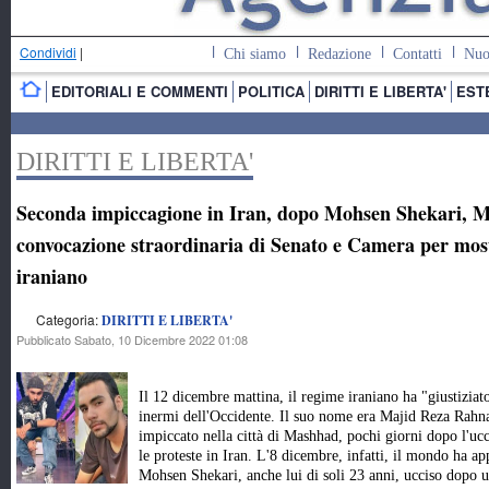
Condividi
|
Chi siamo
Redazione
Contatti
Nuo
EDITORIALI E COMMENTI
POLITICA
DIRITTI E LIBERTA'
EST
DIRITTI E LIBERTA'
Seconda impiccagione in Iran, dopo Mohsen Shekari, 
convocazione straordinaria di Senato e Camera per most
iraniano
Categoria:
DIRITTI E LIBERTA'
Pubblicato Sabato, 10 Dicembre 2022 01:08
Il 12 dicembre mattina, il regime iraniano ha "giustiziato
inermi dell'Occidente. Il suo nome era Majid Reza Rahna
impiccato nella città di Mashhad, pochi giorni dopo l'u
le proteste in Iran. L'8 dicembre, infatti, il mondo ha ap
Mohsen Shekari, anche lui di soli 23 anni, ucciso dopo 