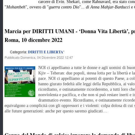
carcere di Evin. Shekari, come Rahnavard, era stato cond
"
Moharebeh
", ovvero di "
guerra contro Dio
"...
di Anna Mahjar-Barducci
e
G
Marcia per DIRITTI UMANI - ‘Donna Vita Libertà’, pr
Roma, 10 dicembre 2022
Categoria:
DIRITTI E LIBERTA'
Pubblicato Domenica, 04 Dicembre 2022 12:47
NOI ci appelliamo a tutte le donne e agli uomini di buon
Kjiv – Teheran: due popoli, stessa lotta per la libertà e l
pace. NOI ci appelliamo ai potenti di questo Paese, a col
hanno giurato fedeltà alle leggi della Repubblica, ai va
ricordiamo, e ostinatamente ricorderemo, a tutti loro che
nonviolenta e pacifica, e che non si può restare inerti e i
drammatico evento. Ricordiamo, e ostinatamente ricorder
equivalgono a complicità con gli oppressori e i violenti: colpa dolosa di cui 
alle future generazioni: anche per questo saremo giudicati…