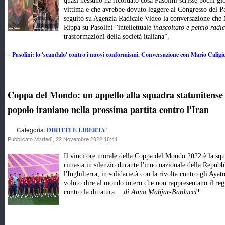
quasi nessuno ha ricordato cosa Pasolini scrisse pochi gio
vittima e che avrebbe dovuto leggere al Congresso del 
seguito su Agenzia Radicale Video la conversazione che 
Rippa su Pasolini “intellettuale
inascoltato e perciò radi
trasformazioni della società italiana”.
Pasolini: lo 'scandalo' contro i nuovi conformismi. Conversazione con Mario Caligi
-
Coppa del Mondo: un appello alla squadra statunitense 
popolo iraniano nella prossima partita contro l'Iran
Categoria:
DIRITTI E LIBERTA'
Pubblicato Martedì, 22 Novembre 2022 18:41
Il vincitore morale della Coppa del Mondo 2022 è la squa
rimasta in silenzio durante l'inno nazionale della Repubb
l'Inghilterra, in solidarietà con la rivolta contro gli Ayat
voluto dire al mondo intero che non rappresentano il regi
contro la dittatura…
di Anna Mahjar-Barducci
*