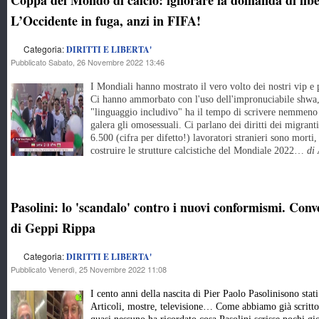
Coppa del Mondo di calcio: ignorare la domanda di libe
L’Occidente in fuga, anzi in FIFA!
Categoria:
DIRITTI E LIBERTA'
Pubblicato Sabato, 26 Novembre 2022 13:46
I Mondiali hanno mostrato il vero volto dei nostri vip e p
Ci hanno ammorbato con l'uso dell'impronuciabile shwa
"linguaggio includivo" ha il tempo di scrivere nemmeno 
galera gli omosessuali. Ci parlano dei diritti dei migrant
6.500 (cifra per difetto!) lavoratori stranieri sono morti
costruire le strutture calcistiche del Mondiale 2022…
di
Pasolini: lo 'scandalo' contro i nuovi conformismi. Con
di Geppi Rippa
Categoria:
DIRITTI E LIBERTA'
Pubblicato Venerdì, 25 Novembre 2022 11:08
I cento anni della nascita di Pier Paolo Pasolinisono sta
Articoli, mostre, televisione… Come abbiamo già scritto