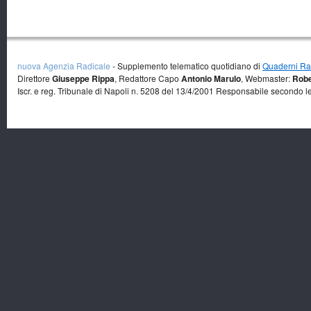
nuova Agenzia Radicale
- Supplemento telematico quotidiano di
Quaderni Rad
Direttore
Giuseppe Rippa
, Redattore Capo
Antonio Marulo
, Webmaster:
Robe
Iscr. e reg. Tribunale di Napoli n. 5208 del 13/4/2001 Responsabile secondo l