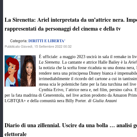
La Sirenetta: Ariel interpretata da un’attrice nera. Impo
rappresentati da personaggi del cinema e della tv
Categoria:
DIRITTI E LIBERTA'
Pubblicato Giovedì, 15 Settembre 2022 00:32
È ufficiale: a maggio 2023 uscirà in sala il remake in li
La Sirenetta
. La cantante e attrice Halle Bailey è la
Ariel
la notizia che la scelta fosse ricaduta su una donna nera,
rendere nera una principessa Disney bianca è impensabile
irrimediabilmente il ricordo del cartone a cui in tantissim
stessa scia le polemiche fatte per la fata turchina nel liv
Cynthia Erivo, l’attrice nera e, nel film, persino calva. 
per la fata madrina di Cenerentola, nel live action prodotto da Amazon Prime
LGBTQIA+ e della comunità nera Billy Porter.
di Giulia Anzani
Diario di una zillennial. Uscire da una bolla … analisi
elettorale