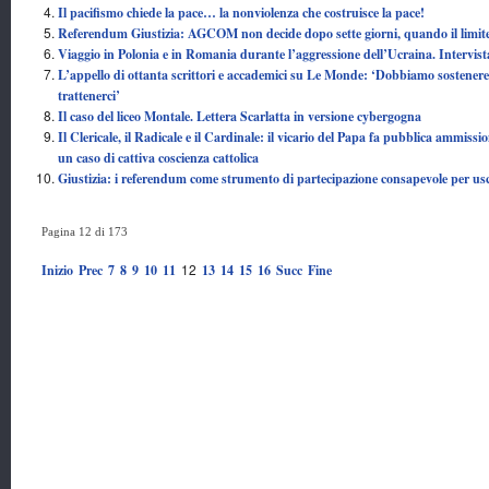
Il pacifismo chiede la pace… la nonviolenza che costruisce la pace!
Referendum Giustizia: AGCOM non decide dopo sette giorni, quando il limite 
Viaggio in Polonia e in Romania durante l’aggressione dell’Ucraina. Intervis
L’appello di ottanta scrittori e accademici su Le Monde: ‘Dobbiamo sostenere 
trattenerci’
Il caso del liceo Montale. Lettera Scarlatta in versione cybergogna
Il Clericale, il Radicale e il Cardinale: il vicario del Papa fa pubblica ammissi
un caso di cattiva coscienza cattolica
Giustizia: i referendum come strumento di partecipazione consapevole per us
Pagina 12 di 173
12
Inizio
Prec
7
8
9
10
11
13
14
15
16
Succ
Fine