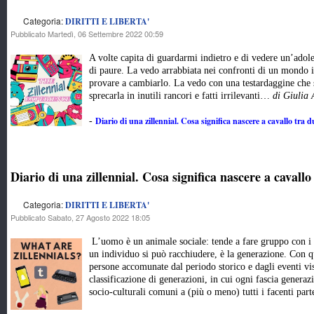
Categoria:
DIRITTI E LIBERTA'
Pubblicato Martedì, 06 Settembre 2022 00:59
A volte capita di guardarmi indietro e di vedere un’adol
di paure. La vedo arrabbiata nei confronti di un mondo i
provare a cambiarlo. La vedo con una testardaggine che 
sprecarla in inutili rancori e fatti irrilevanti…
di Giulia 
Diario di una zillennial. Cosa significa nascere a cavallo tra 
-
Diario di una zillennial. Cosa significa nascere a cavall
Categoria:
DIRITTI E LIBERTA'
Pubblicato Sabato, 27 Agosto 2022 18:05
L’uomo è un animale sociale: tende a fare gruppo con i 
un individuo si può racchiudere, è la generazione. Con q
persone accomunate dal periodo storico e dagli eventi viss
classificazione di generazioni, in cui ogni fascia genera
socio-culturali comuni a (più o meno) tutti i facenti pa