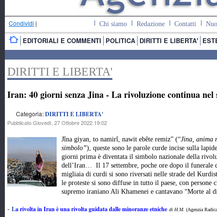
Condividi
|
Chi siamo
Redazione
Contatti
Nuo
EDITORIALI E COMMENTI
POLITICA
DIRITTI E LIBERTA'
EST
DIRITTI E LIBERTA'
Iran: 40 giorni senza Jina - La rivoluzione continua ne
Categoria:
DIRITTI E LIBERTA'
Pubblicato Giovedì, 27 Ottobre 2022 19:02
Jîna giyan, to namirî, nawit ebête remiz” (“
Jina, anima 
simbolo”
), queste sono le parole curde incise sulla lapid
giorni prima è diventata il simbolo nazionale della rivo
dell’Iran… Il 17 settembre, poche ore dopo il funerale d
migliaia di curdi si sono riversati nelle strade del Kurdi
le proteste si sono diffuse in tutto il paese, con person
supremo iraniano Ali Khamenei e cantavano “Morte al 
L
a rivolta in Iran è una rivolta guidata dalle minoranze etniche
-
di H.M.
(Agenzia Radica