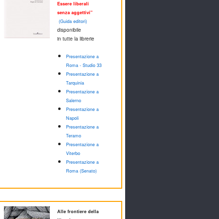
Essere liberali
senza aggettivi"
(Guida editori)
disponibile
in tutte la librerie
Presentazione a
Roma - Studio 33
Presentazione a
Tarquinia
Presentazione a
Salerno
Presentazione a
Napoli
Presentazione a
Teramo
Presentazione a
Viterbo
Presentazione a
Roma (Senato)
Alle frontiere della