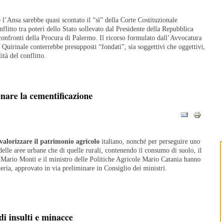
 l’Ansa sarebbe quasi scontato il “sì” della Corte Costituzionale
flitto tra poteri dello Stato sollevato dal Presidente della Repubblica
onfronti della Procura di Palermo. Il ricorso formulato dall’Avvocatura
 Quirinale conterrebbe presupposti “fondati”, sia soggettivi che oggettivi,
ità del conflitto.
nare la cementificazione
valorizzare il patrimonio agricolo
italiano, nonché per perseguire uno
delle aree urbane che di quelle rurali, contenendo il consumo di suolo, il
 Mario Monti e il ministro delle Politiche Agricole Mario Catania hanno
eria, approvato in via preliminare in Consiglio dei ministri.
i insulti e minacce