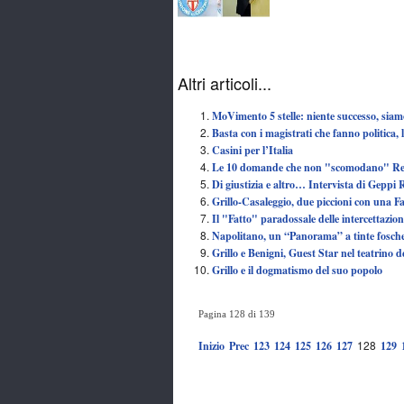
Altri articoli...
MoVimento 5 stelle: niente successo, siamo 
Basta con i magistrati che fanno politica,
Casini per l’Italia
Le 10 domande che non "scomodano" Re
Di giustizia e altro… Intervista di Geppi
Grillo-Casaleggio, due piccioni con una F
Il "Fatto" paradossale delle intercettazio
Napolitano, un “Panorama” a tinte fosch
Grillo e Benigni, Guest Star nel teatrino de
Grillo e il dogmatismo del suo popolo
Pagina 128 di 139
128
Inizio
Prec
123
124
125
126
127
129