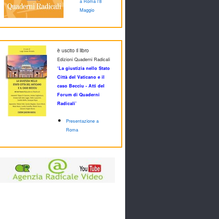
a Roma l'8
Maggio
è uscito il libro
Edizioni Quaderni Radicali
‘La giustizia nello Stato
Città del Vaticano e il
caso Becciu - Atti del
Forum di Quaderni
Radicali’
Presentazione a
Roma