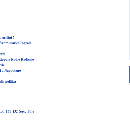
grillini !
 l’Anm scarica Ingroia
nzi
 Rippa a Radio Radicale
avia
ni a Napolitano
e
lla politica
130
131
132
Succ
Fine