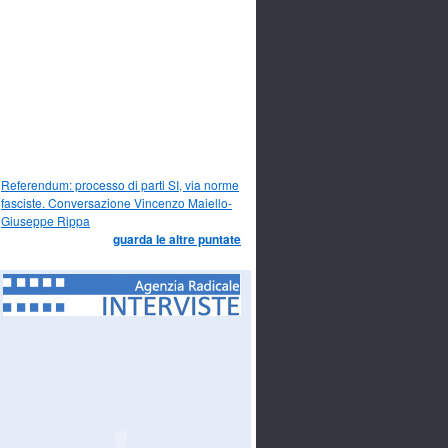
Referendum: processo di parti SI, via norme
fasciste. Conversazione Vincenzo Maiello-
Giuseppe Rippa
guarda le altre puntate