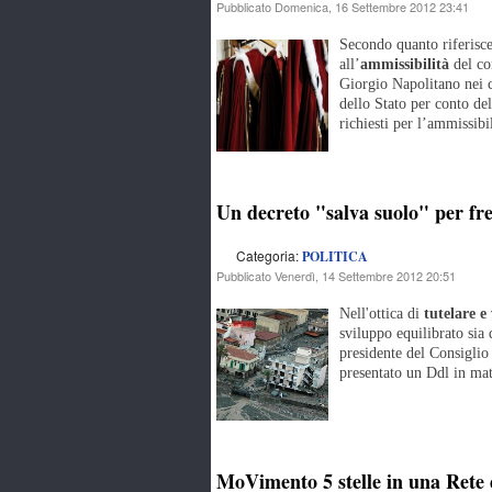
Pubblicato Domenica, 16 Settembre 2012 23:41
Secondo quanto riferisce
all’
ammissibilità
del con
Giorgio Napolitano nei c
dello Stato per conto del
richiesti per l’ammissibil
Un decreto "salva suolo" per fre
Categoria:
POLITICA
Pubblicato Venerdì, 14 Settembre 2012 20:51
Nell'ottica di
tutelare e 
sviluppo equilibrato sia 
presidente del Consiglio
presentato un Ddl in mat
MoVimento 5 stelle in una Rete d