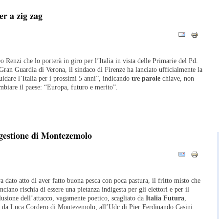
r a zig zag
eo Renzi che lo porterà in giro per l’Italia in vista delle Primarie del Pd.
Gran Guardia di Verona, il sindaco di Firenze ha lanciato ufficialmente la
uidare l’Italia per i prossimi 5 anni”, indicando
tre parole
chiave, non
ambiare il paese: “Europa, futuro e merito”.
igestione di Montezemolo
a dato atto di aver fatto buona pesca con poca pastura, il fritto misto che
nciano rischia di essere una pietanza indigesta per gli elettori e per il
lusione dell’attacco, vagamente poetico, scagliato da
Italia Futura
,
ta da Luca Cordero di Montezemolo, all’Udc di Pier Ferdinando Casini.