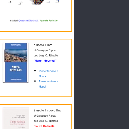
è uscito il libro
di
Giuseppe Rippa
con
Luigi O. Rintallo
"Napoli dove vai"
Presentazione a
Roma
Presentazione a
Napoli
è uscito il nuovo libro
di
Giuseppe Rippa
con
Luigi O. Rintallo
"l'altro Radicale