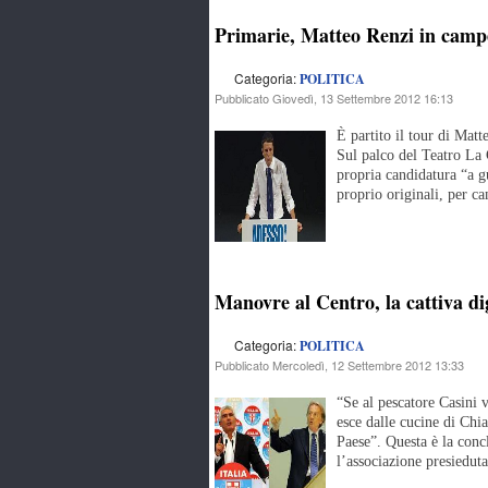
Primarie, Matteo Renzi in campe
Categoria:
POLITICA
Pubblicato Giovedì, 13 Settembre 2012 16:13
È partito il tour di Matt
Sul palco del Teatro La 
propria candidatura “a g
proprio originali, per c
Manovre al Centro, la cattiva d
Categoria:
POLITICA
Pubblicato Mercoledì, 12 Settembre 2012 13:33
“Se al pescatore Casini v
esce dalle cucine di Chia
Paese”. Questa è la conc
l’associazione presiedu