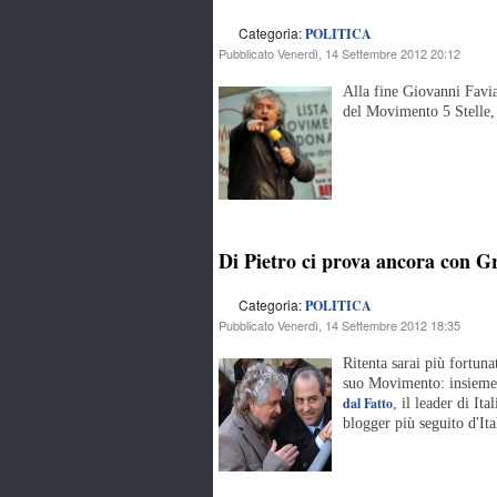
Categoria:
POLITICA
Pubblicato Venerdì, 14 Settembre 2012 20:12
Alla fine Giovanni Favia,
del Movimento 5 Stelle, h
Di Pietro ci prova ancora con G
Categoria:
POLITICA
Pubblicato Venerdì, 14 Settembre 2012 18:35
Ritenta sarai più fortun
suo Movimento: insieme p
dal Fatto
, il leader di It
blogger più seguito d'Ita