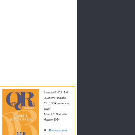
é uscito il N° 119 di
Quaderni Radicali
"EUROPA punto e a
capo"
Anno 47° Speciale
M
aggio 2024
Presentazione