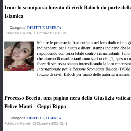
Iran: la scomparsa forzata di civili Baloch da parte dell
Islamica
Categoria:
DIRITTI E LIBERTA'
Pubblicato Giovedì, 08 Gennaio 2026 23:13
Mentre le proteste in Iran entrano nel loro dodicesimo gi
indipendenti per i diritti e ditenti stampa indicano che le
rispondendo con forza letale contro i manifestanti. I mo
che almeno36 manifestanti sono stati uccisi,[1] spesso c
forze di sicurezza stanno intensificando la loro repressi
Internazionale per le Persone Scomparse Baloch
(IVBMP)
forzate di civili Baloch per mano delle autorità iraniane
Processo Becciu, una pagina nera della Giustizia vatica
Felice Manti - Geppi Rippa
Categoria:
DIRITTI E LIBERTA'
Pubblicato Martedì, 02 Dicembre 2025 12:42