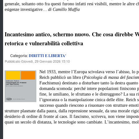
generale, soltanto otto fra questi furono infatti resi visibili, mentre le altre 
esigenze investigative…
di Camillo Maffia
Incantesimo antico, schermo nuovo. Che cosa direbbe W
retorica e vulnerabilità collettiva
Categoria:
DIRITTI E LIBERTA'
Pubblicato Giovedì, 29 Gennaio 2026 15:10
Nel 1933, mentre l’Europa scivolava verso l’abisso, lo p
Reich pubblicò un libro (
Psicologia di massa del fascis
Faschismus) destinato a disturbare tanto la destra quanto 
domanda scomoda: perché intere popolazioni finiscono pe
fine, le umiliano, le sfruttano e le distruggono? La sua 
l’ignoranza o la manipolazione cinica delle élite. Reich
successo quando riescono a risuonare con strutture emotiv
strutture plasmate dalla paura, dalla repressione sessuale, da una morale rigi
desiderio di ordine di fronte al caos. Il fascismo, scriveva, non viene impost
quasi un secolo di distanza, le tecnologie sono cambiate. L’incantesimo, 