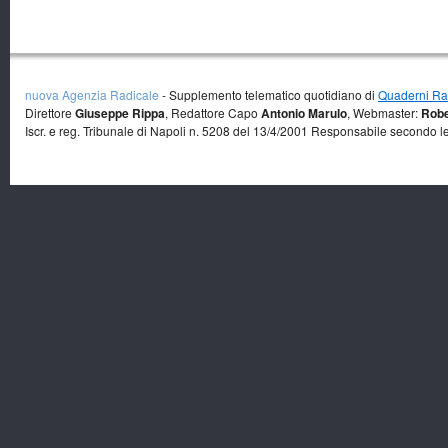
nuova Agenzia Radicale
- Supplemento telematico quotidiano di
Quaderni Rad
Direttore
Giuseppe Rippa
, Redattore Capo
Antonio Marulo
, Webmaster:
Robe
Iscr. e reg. Tribunale di Napoli n. 5208 del 13/4/2001 Responsabile secondo l