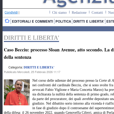
Condividi
|
Chi siamo
Redazione
Contatti
Nuo
EDITORIALI E COMMENTI
POLITICA
DIRITTI E LIBERTA'
EST
DIRITTI E LIBERTA'
Caso Becciu: processo Sloan Avenue, atto secondo. La d
della sentenza
Categoria:
DIRITTI E LIBERTA'
Pubblicato Mercoledì, 25 Febbraio 2026 11:17
Nel corso delle udienze del processo presso la
Corte di A
nei confronti del cardinale Becciu, che si sono svolte fra i
avvocati Fabio Viglione e Maria Concetta Marzo) ha pres
sia dichiarata la nullità della sentenza di primo grado, rel
da parte del procuratore, dei quali avrebbe depositato una
giudizio. Nel dibattito sorto intorno alla vicenda è riaffio
in fase di giudizio dopo il controesame del supertestimo
della difesa: il 26 novembre 2022, quando Genoveffa Ciferri, amica di Perla