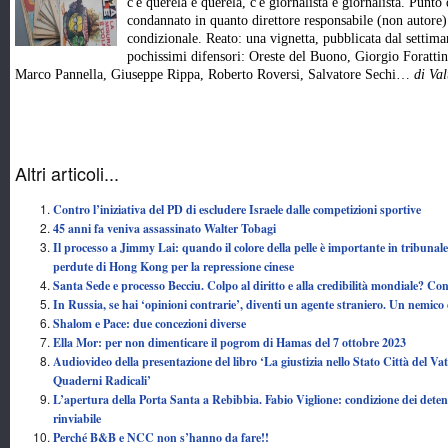
c'è querela e querela, c'è giornalista e giornalista. Punto
condannato in quanto direttore responsabile (non autore) 
condizionale. Reato: una vignetta, pubblicata dal settiman
pochissimi difensori: Oreste del Buono, Giorgio Foratti
Marco Pannella, Giuseppe Rippa, Roberto Roversi, Salvatore Sechi…
di Val
Altri articoli...
Contro l’iniziativa del PD di escludere Israele dalle competizioni sportive
45 anni fa veniva assassinato Walter Tobagi
Il processo a Jimmy Lai: quando il colore della pelle è importante in tribunale
perdute di Hong Kong per la repressione cinese
Santa Sede e processo Becciu. Colpo al diritto e alla credibilità mondiale? Co
In Russia, se hai ‘opinioni contrarie’, diventi un agente straniero. Un nemico
Shalom e Pace: due concezioni diverse
Ella Mor: per non dimenticare il pogrom di Hamas del 7 ottobre 2023
Audiovideo della presentazione del libro ‘La giustizia nello Stato Città del Vat
Quaderni Radicali’
L’apertura della Porta Santa a Rebibbia. Fabio Viglione: condizione dei deten
rinviabile
Perché B&B e NCC non s’hanno da fare!!