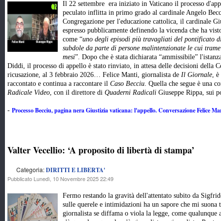
Il 22 settembre era iniziato in Vaticano il processo d'ap
peculato inflitta in primo grado al cardinale Angelo Becc
Congregazione per l'educazione cattolica, il cardinale Giu
espresso pubblicamente definendo la vicenda che ha visto
come “
uno degli episodi più travagliati del pontificato 
subdole da parte di persone malintenzionate le cui trame
mesi
”. Dopo che è stata dichiarata “ammissibile” l'istanz
Diddi, il processo di appello è stato rinviato, in attesa delle decisioni della 
ricusazione, al 3 febbraio 2026… Felice Manti, giornalista de
Il Giornale
, è
raccontato e continua a raccontare il
Caso Becciu
. Quella che segue è una co
Radicale Video
, con il direttore di
Quaderni Radicali
Giuseppe Rippa, sui po
Processo Becciu, pagina nera Giustizia vaticana: l'appello. Conversazione Felice M
-
Valter Vecellio: ‘A proposito di libertà di stampa’
Categoria:
DIRITTI E LIBERTA'
Pubblicato Lunedì, 10 Novembre 2025 22:49
Fermo restando la gravità dell'attentato subito da Sigfrido
sulle querele e intimidazioni ha un sapore che mi suona tr
giornalista se diffama o viola la legge, come qualunque a