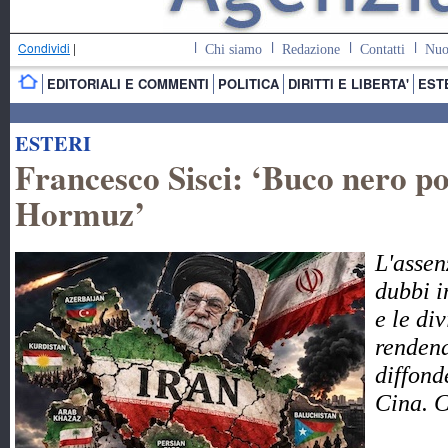
Condividi
|
Chi siamo
Redazione
Contatti
Nuo
EDITORIALI E COMMENTI
POLITICA
DIRITTI E LIBERTA'
EST
ESTERI
Francesco Sisci: ‘Buco nero pol
Hormuz’
L'assen
dubbi i
e le di
rendend
diffond
Cina. 