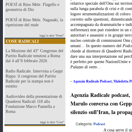
relatrice speciale dell'Onu sui territo
POESÌ di Rino Mele. Flagello e
sulla lunga parabola di crisi e di con
geometria di Dio
logore strumentalizzazioni di coloro 
corretto sulle questioni, dimenticando
POESÌ di Rino Mele. Nagasaki, la
accompagnata da drammatiche e indis
ripetizione del male
sofferenze) non può risiedere in un 
autoritari e assassini o in gruppi ter
leggi le altre "Poesì"
COSE RADICALI
nucleo centrale di commissioni Onu pa
umani… In questo numero del
Podca
La Mozione del 43° Congresso del
chiede al direttore di
Quaderni Radic
Partito Radicale tenutosi a Roma
dare una sua interpretazione sul perc
dal 4 all’8 febbraio 2026
è perfetto per queste NazioniUnite e p
Palazzo di vetro
…
Radio Radicale. Intervista a Geppi
Rippa: il congresso del Partito
Agenzia Radicale Podcast, Maledetta Po
Radicale per la stampa non è
-
esistito
Agenzia Radicale podcast, 
Audiovideo della presentazione di
Quaderni Radicali 118 alla
Marulo conversa con Gepp
Fondazione Marco Pannella a
silenzio sull’Iran, la pro
Roma
leggi le altre "Cose"
Categoria:
Podcast
A cosa serve il s