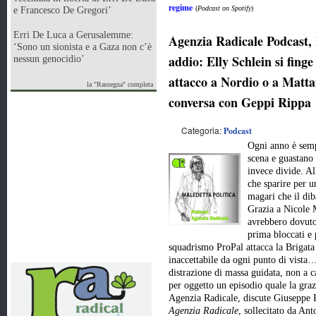
regime
(
Podcast on Spotify
)
e Francesco De Gregori’
Erri De Luca a Gerusalemme:
Agenzia Radicale Podcast, 
‘Sono un sionista e a Gaza non c’è
addio: Elly Schlein si finge
nessun genocidio’
attacco a Nordio o a Matt
la "Rassegna" completa
conversa con Geppi Rippa
Categoria:
Podcast
Ogni anno è semp
scena e guastano 
invece divide. Al
che sparire per u
magari che il diba
Grazia a Nicole 
avrebbero dovuto 
prima bloccati e 
squadrismo ProPal attacca la Brigata 
inaccettabile da ogni punto di vista
distrazione di massa guidata, non a c
per oggetto un episodio quale la graz
Agenzia Radicale, discute Giuseppe R
Agenzia Radicale
, sollecitato da An