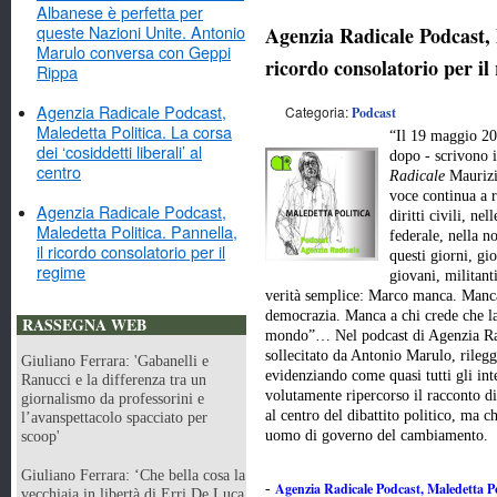
Albanese è perfetta per
queste Nazioni Unite. Antonio
Agenzia Radicale Podcast, M
Marulo conversa con Geppi
ricordo consolatorio per il
Rippa
Agenzia Radicale Podcast,
Categoria:
Podcast
Maledetta Politica. La corsa
“Il 19 maggio 20
dei ‘cosiddetti liberali’ al
dopo - scrivono i
centro
Radicale
Maurizio
voce continua a ri
Agenzia Radicale Podcast,
diritti civili, ne
Maledetta Politica. Pannella,
federale, nella n
il ricordo consolatorio per il
questi giorni, gior
regime
giovani, militant
verità semplice: Marco manca. Manca 
democrazia. Manca a chi crede che la
RASSEGNA WEB
mondo”… Nel podcast di Agenzia R
sollecitato da Antonio Marulo, rilegge
Giuliano Ferrara: 'Gabanelli e
evidenziando come quasi tutti gli int
Ranucci e la differenza tra un
volutamente ripercorso il racconto d
giornalismo da professorini e
al centro del dibattito politico, ma 
l’avanspettacolo spacciato per
uomo di governo del cambiamento.
scoop'
Giuliano Ferrara: ‘Che bella cosa la
Agenzia Radicale Podcast, Maledetta Poli
-
vecchiaia in libertà di Erri De Luca