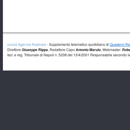
nuova Agenzia Radicale
- Supplemento telematico quotidiano di
Quaderni Rad
Direttore
Giuseppe Rippa
, Redattore Capo
Antonio Marulo
, Webmaster:
Robe
Iscr. e reg. Tribunale di Napoli n. 5208 del 13/4/2001 Responsabile secondo l