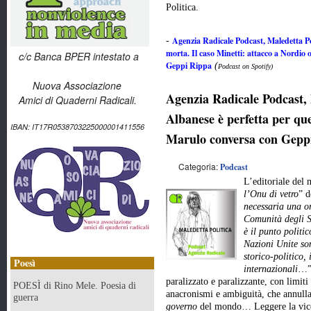
Politica.
Agenzia Radicale Podcast, Maledetta Poli
-
morta. Il caso Minetti: attacco a Nordio
c/c Banca BPER intestato a
Geppi Rippa
(
Podcast on Spotify)
Nuova Associazione
Agenzia Radicale Podcast, 
Amici di Quaderni Radicali.
Albanese è perfetta per qu
IBAN: IT17R0538703225000001411556
Marulo conversa con Gepp
Categoria:
Podcast
L’editoriale del
l’Onu di vetro
” d
necessaria una or
Comunità degli S
è il punto politic
Nazioni Unite so
storico-politico, 
Poesì
internazionali
…”.
paralizzato e paralizzante, con limiti 
POESÌ di Rino Mele. Poesia di
anacronismi e ambiguità, che annulla
guerra
governo
del mondo… Leggere la vice