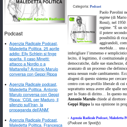
Categoria:
Podcast
Paolo Pavolini ne
regime
(di Mario
Rossi), nel 1950 
regime. “È un sis
Podcast
il potere secondo
possibilità di ric
Agenzia Radicale Podcast,
aggirandoli, co
Maledetta Politica. 25 aprile
morbida
… una
addio: Elly Schlein si finge
imbrigliare l’immenso e semplicisti
sparita. Il caso Minetti:
lecito, il legittimo, il costituzionale 
attacco a Nordio o a
democratiche, dalle sue stanchezze, 
Mattarella? Antonio Marulo
avanzato di un processo che definisc
conversa con Geppi Rippa
senza nessun reale cambiamento. Ecco 
alogeni di questo sistema per cercare
Agenzia Radicale podcast,
centro con un profilo liberale di cu
Maledetta Politica. Antonio
soprattutto senza avere alle spalle ne
Marulo conversa con Geppi
per lo Stato di diritto… In questo n
Rippa: ‘CGIL per Maduro, il
Antonio Marulo
chiede al direttore 
silenzio sull’Iran, la
Geppi Rippa
la sua opinione in pr
propaganda dell’ANM’
Agenzia Radicale Podcast, Maledetta Poli
-
Agenzia Radicale Podcast,
(
Podcast on Spotify
)
Maledetta Politica. Francesca