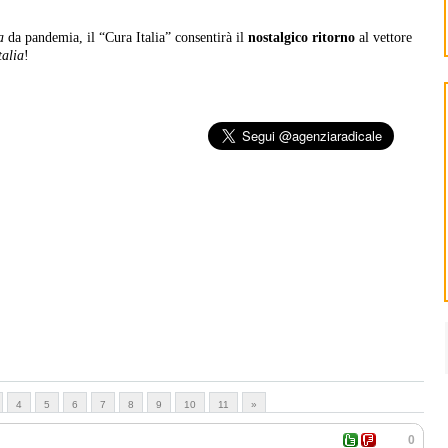
a
da pandemia, il “Cura Italia” consentirà il
nostalgico ritorno
al vettore
talia
!
4
5
6
7
8
9
10
11
»
0