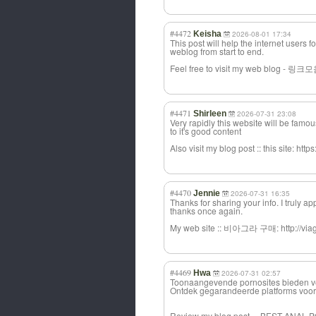
#4472
Keisha
2026-08-01 17:34
This post will help the internet users 
weblog from start to end.
Feel free to visit my web blog - 링크모음
#4471
Shirleen
2026-07-31 23:08
Very rapidly this website will be famo
to it's good content
Also visit my blog post :: this site: ht
#4470
Jennie
2026-07-31 16:35
Thanks for sharing your info. I truly ap
thanks once again.
My web site :: 비아그라 구매: http://viag
#4469
Hwa
2026-07-31 02:57
Toonaangevende pornosites bieden v
Ontdek gegarandeerde platforms voor 
Review my blog post ... BEST ANAL