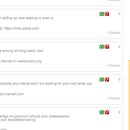
0
for setting up new weblog or even a
: https://links-parks.com
Citazione
0
us among all blog users, due
tps://trends-in-newsrooms.org
Citazione
0
preciate your efforts and I am waiting for your next write ups
ra-viamall.com
Citazione
0
eilige en premium inhoud voor volwassenen.
een kwaliteitservaring.
 PORN