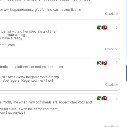
/www.thegameroom.org/de/online-casinos/eu-lizenz/
Citazione
0
onder why the other specialists of this
inue your writing.
s' base already!
rorent.com
Citazione
0
 dedicated platforms for mature audiences.
INE: https://www.thegameroom.org/wp-
se_Spelregels_Regenwormen-1.pdf
Citazione
0
 the "Notify me when new comments are added" checkbox and
everal e-mails with the same comment.
rom that service?
Citazione