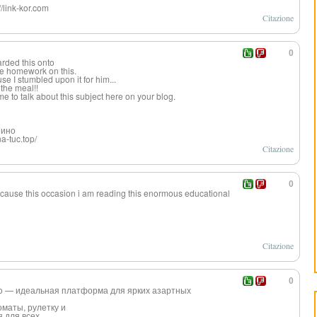
/link-kor.com
Citazione
0
arded this onto
le homework on this.
e I stumbled upon it for him...
 the meal!!
e to talk about this subject here on your blog.
зино
a-tuc.top/
Citazione
0
ecause this occasion i am reading this enormous educational
Citazione
0
no — идеальная платформа для ярких азартных
оматы, рулетку и
 для всех