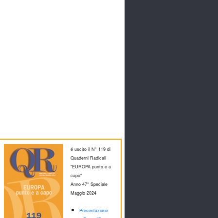
é uscito il N° 119 di
Quaderni Radicali
"EUROPA punto e a
capo"
Anno 47° Speciale
M
aggio 2024
Presentazione