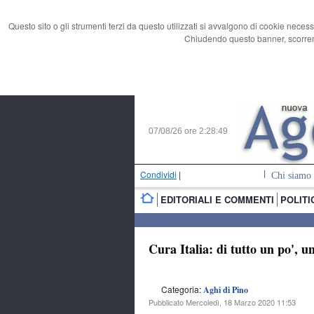
Questo sito o gli strumenti terzi da questo utilizzati si avvalgono di cookie necess
Chiudendo questo banner, scorrend
07/08/26 ore
2:28:50
Condividi
|
Chi siamo
EDITORIALI E COMMENTI
POLITI
Cura Italia: di tutto un po', u
Categoria:
Aghi di Pino
Pubblicato Mercoledì, 18 Marzo 2020 11:53