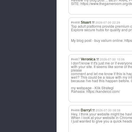
SITE: https://www.thegameroom.org/de
#4468
Stuart
2026-07-30 22:29
Top adult platforms provide premium c
Explore secure hubs for quality and pr
My blog post - buy valium online: https
#4467
Veronica
2026-07-30 10:06
I don't know if it's just me or if every
with your site. It seems like some of t
please
comment and let me know if this is ha
well? This could be a issue with my in
because I've had this happen before.
my webpage - Klik Strategi
Rahasia: https://kandelco.com/
#4466
Darryl
2026-07-30 08:08
Hey, I think your website might be hav
When I look at your website in Chrome,
I just wanted to give you a quick heads 