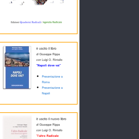
è uscito il libro
di
Giuseppe Rippa
con
Luigi O. Rintallo
"Napoli dove vai"
Presentazione a
Roma
Presentazione a
Napoli
è uscito il nuovo libro
di
Giuseppe Rippa
con
Luigi O. Rintallo
"l'altro Radicale