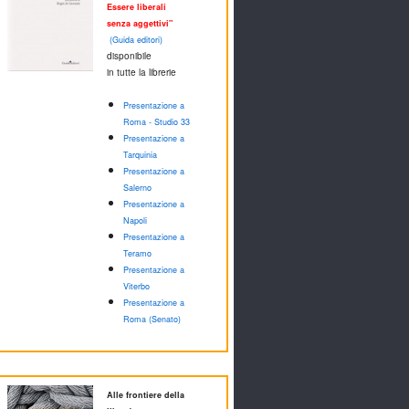
Essere liberali
senza aggettivi"
(Guida editori)
disponibile
in tutte la librerie
Presentazione a
Roma - Studio 33
Presentazione a
Tarquinia
Presentazione a
Salerno
Presentazione a
Napoli
Presentazione a
Teramo
Presentazione a
Viterbo
Presentazione a
Roma (Senato)
Alle frontiere della