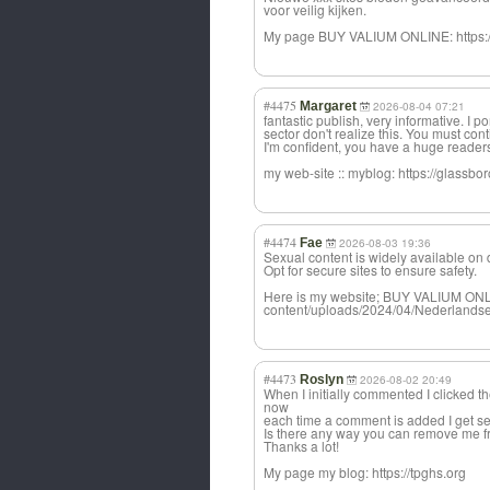
voor veilig kijken.
My page BUY VALIUM ONLINE: https:/
#4475
Margaret
2026-08-04 07:21
fantastic publish, very informative. I p
sector don't realize this. You must cont
I'm confident, you have a huge reader
my web-site :: myblog: https://glassbo
#4474
Fae
2026-08-03 19:36
Sexual content is widely available on
Opt for secure sites to ensure safety.
Here is my website; BUY VALIUM ONL
content/uploads/2024/04/Nederland
#4473
Roslyn
2026-08-02 20:49
When I initially commented I clicked
now
each time a comment is added I get s
Is there any way you can remove me f
Thanks a lot!
My page my blog: https://tpghs.org