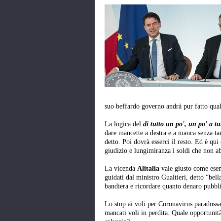
suo beffardo governo andrà pur fatto qua
La logica del
di tutto un po', un po' a tu
dare mancette a destra e a manca senza tant
detto. Poi dovrà esserci il resto. Ed è qu
giudizio e lungimiranza i soldi che non a
La vicenda
Alitalia
vale giusto come esem
guidati dal ministro Gualtieri, detto “bell
bandiera e ricordare quanto denaro pubbli
Lo stop ai voli per Coronavirus paradoss
mancati voli in perdita. Quale opportunit