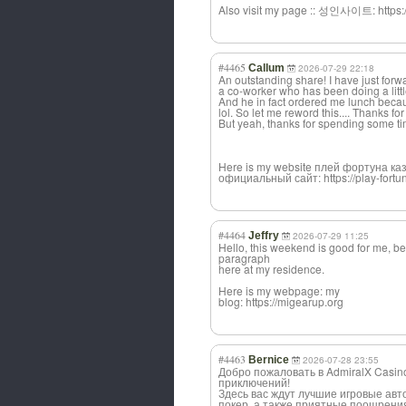
Also visit my page :: 성인사이트: https:/
#4465
Callum
2026-07-29 22:18
An outstanding share! I have just forw
a co-worker who has been doing a litt
And he in fact ordered me lunch becaus
lol. So let me reword this.... Thanks for
But yeah, thanks for spending some tim
Here is my website плей фортуна ка
официальный сайт: https://play-fortun
#4464
Jeffry
2026-07-29 11:25
Hello, this weekend is good for me, b
paragraph
here at my residence.
Here is my webpage: my
blog: https://migearup.org
#4463
Bernice
2026-07-28 23:55
Добро пожаловать в AdmiralX Casi
приключений!
Здесь вас ждут лучшие игровые авт
покер, а также приятные поощрения