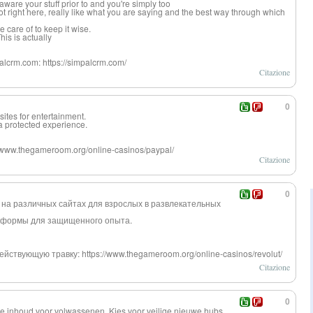
ware your stuff prior to and you're simply too
got right here, really like what you are saying and the best way through which
e care of to keep it wise.
his is actually
mpalcrm.com: https://simpalcrm.com/
Citazione
0
sites for entertainment.
 a protected experience.
://www.thegameroom.org/online-casinos/paypal/
Citazione
0
на различных сайтах для взрослых в развлекательных
тформы для защищенного опыта.
действующ
ую травку: https://www.thegameroom.org/online-casinos/revolut/
Citazione
0
e inhoud voor volwassenen. Kies voor veilige nieuwe hubs