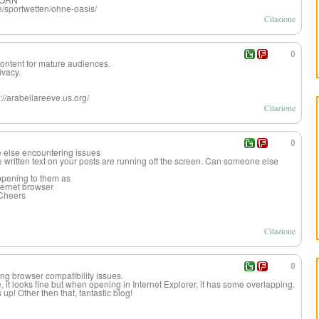
/sportwetten/ohne-oasis/
Citazione
0
ontent for mature audiences.
ivacy.
://arabellareeve.us.org/
Citazione
0
one else encountering issues
he written text on your posts are running off the screen. Can someone else
ppening to them as
ternet browser
 Cheers
Citazione
0
ing browser compatibility issues.
 it looks fine but when opening in Internet Explorer, it has some overlapping.
up! Other then that, fantastic blog!