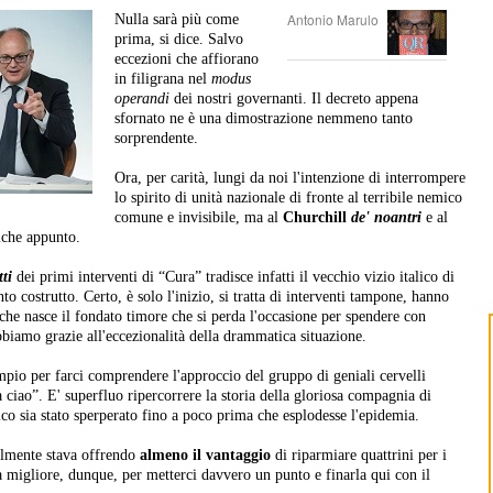
Antonio Marulo
Nulla sarà più come
prima, si dice. Salvo
eccezioni che affiorano
in filigrana nel
modus
operandi
dei nostri governanti. Il decreto appena
sfornato ne è una dimostrazione nemmeno tanto
sorprendente.
Ora, per carità, lungi da noi l'intenzione di interrompere
lo spirito di unità nazionale di fronte al terribile nemico
comune e invisibile, ma al
Churchill
de' noantri
e al
lche appunto.
tti
dei primi interventi di “Cura” tradisce infatti il vecchio vizio italico di
o costrutto. Certo, è solo l'inizio, si tratta di interventi tampone, hanno
i che nasce il fondato timore che si perda l'occasione per spendere con
bbiamo grazie all'eccezionalità della drammatica situazione.
pio per farci comprendere l'approccio del gruppo di geniali cervelli
a ciao”. E' superfluo ripercorrere la storia della gloriosa compagnia di
co sia stato sperperato fino a poco prima che esplodesse l'epidemia.
almente stava offrendo
almeno il vantaggio
di riparmiare quattrini per i
à migliore, dunque, per metterci davvero un punto e finarla qui con il