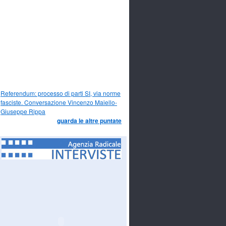
Referendum: processo di parti SI, via norme
fasciste. Conversazione Vincenzo Maiello-
Giuseppe Rippa
guarda le altre puntate