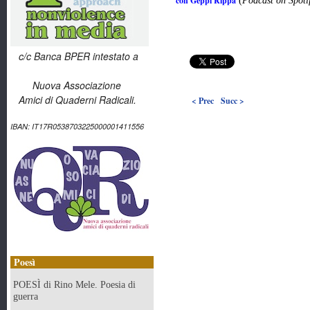
con Geppi Rippa
(
Podcast on Spoti
c/c Banca BPER intestato a
Nuova Associazione
Amici di Quaderni Radicali.
< Prec
Succ >
IBAN: IT17R0538703225000001411556
Poesì
POESÌ di Rino Mele. Poesia di
guerra