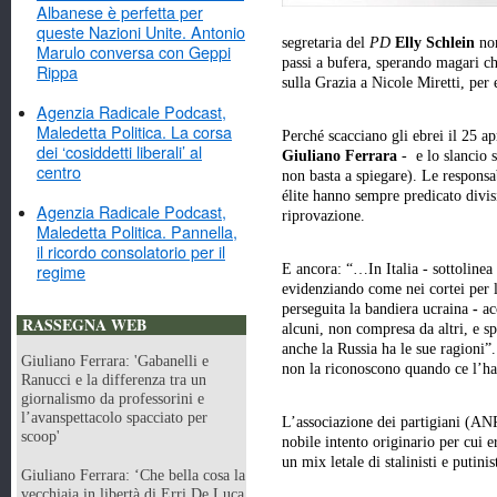
Albanese è perfetta per
queste Nazioni Unite. Antonio
segretaria del
PD
Elly Schlein
non
Marulo conversa con Geppi
passi a bufera, sperando magari che 
Rippa
sulla Grazia a Nicole Miretti, pe
Agenzia Radicale Podcast,
Maledetta Politica. La corsa
Perché scacciano gli ebrei il 25 a
dei ‘cosiddetti liberali’ al
Giuliano Ferrara
- e lo slancio 
centro
non basta a spiegare). Le responsab
élite hanno sempre predicato divis
Agenzia Radicale Podcast,
riprovazione.
Maledetta Politica. Pannella,
il ricordo consolatorio per il
regime
E ancora: “…In Italia - sottolinea
evidenziando come nei cortei per l
perseguita la bandiera ucraina
-
acc
RASSEGNA WEB
alcuni, non compresa da altri, e s
anche la Russia ha le sue ragioni”
Giuliano Ferrara: 'Gabanelli e
non la riconoscono quando ce l’h
Ranucci e la differenza tra un
giornalismo da professorini e
l’avanspettacolo spacciato per
L’associazione dei partigiani (ANP
scoop'
nobile intento originario per cui e
un mix letale di stalinisti e putinist
Giuliano Ferrara: ‘Che bella cosa la
vecchiaia in libertà di Erri De Luca