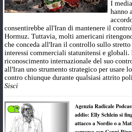
I media
hanno a
accord
consentirebbe all'Iran di mantenere il control
Hormuz. Tuttavia, molti americani ritengono
che conceda all'Iran il controllo sullo strett
interessi commerciali statunitensi e globali.
riconoscimento internazionale del suo contro
all'Iran uno strumento strategico per usare l
contro chiunque durante qualsiasi attrito p
Sisci
Agenzia Radicale Podcast,
addio: Elly Schlein si fin
attacco a Nordio o a Ma
conversa con Geppi Ripp