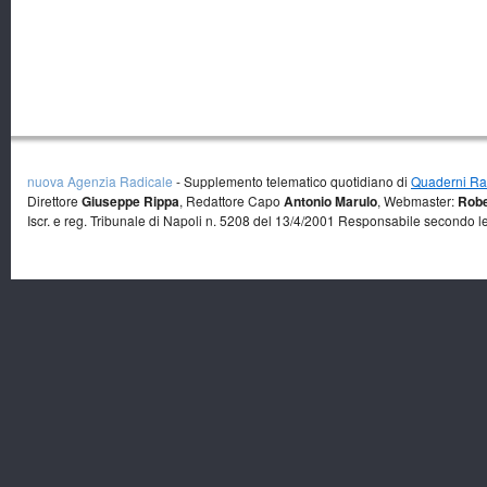
nuova Agenzia Radicale
- Supplemento telematico quotidiano di
Quaderni Rad
Direttore
Giuseppe Rippa
, Redattore Capo
Antonio Marulo
, Webmaster:
Robe
Iscr. e reg. Tribunale di Napoli n. 5208 del 13/4/2001 Responsabile secondo l