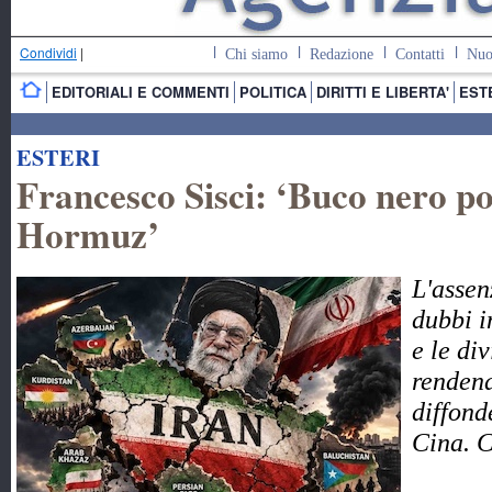
Condividi
|
Chi siamo
Redazione
Contatti
Nuo
EDITORIALI E COMMENTI
POLITICA
DIRITTI E LIBERTA'
EST
ESTERI
Francesco Sisci: ‘Buco nero pol
Hormuz’
L'assen
dubbi i
e le di
rendend
diffond
Cina. 