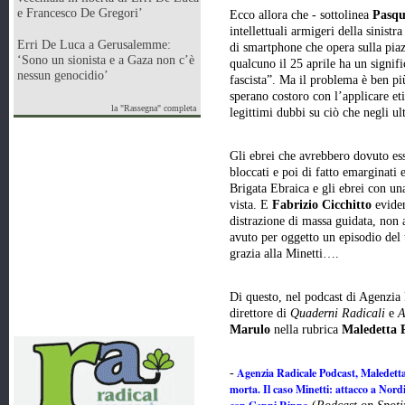
e Francesco De Gregori’
Ecco allora che - sottolinea
Pasqu
intellettuali armigeri della sinistr
Erri De Luca a Gerusalemme:
di smartphone che opera sulla piaz
‘Sono un sionista e a Gaza non c’è
qualcuno il 25 aprile ha un signif
nessun genocidio’
fascista”. Ma il problema è ben p
sperano costoro con l’applicare et
la "Rassegna" completa
legittimi dubbi su ciò che negli ul
Gli ebrei che avrebbero dovuto esse
bloccati e poi di fatto emarginati 
Brigata Ebraica e gli ebrei con un
vista. E
Fabrizio Cicchitto
eviden
distrazione di massa guidata, non 
avuto per oggetto un episodio del t
grazia alla Minetti….
Di questo, nel podcast di Agenzia
direttore di
Quaderni Radicali
e
A
Marulo
nella rubrica
Maledetta P
Agenzia Radicale Podcast, Maledetta P
-
morta. Il caso Minetti: attacco a Nor