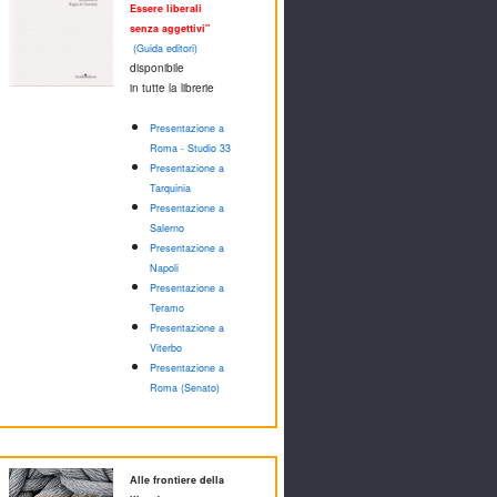
Essere liberali
senza aggettivi"
(Guida editori)
disponibile
in tutte la librerie
Presentazione a
Roma - Studio 33
Presentazione a
Tarquinia
Presentazione a
Salerno
Presentazione a
Napoli
Presentazione a
Teramo
Presentazione a
Viterbo
Presentazione a
Roma (Senato)
Alle frontiere della