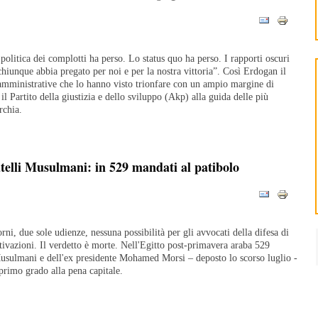
 politica dei complotti ha perso. Lo status quo ha perso. I rapporti oscuri
hiunque abbia pregato per noi e per la nostra vittoria”. Così Erdogan il
amministrative che lo hanno visto trionfare con un ampio margine di
 Partito della giustizia e dello sviluppo (Akp) alla guida delle più
rchia.
telli Musulmani: in 529 mandati al patibolo
ni, due sole udienze, nessuna possibilità per gli avvocati della difesa di
tivazioni. Il verdetto è morte. Nell'Egitto post-primavera araba 529
 Musulmani e dell'ex presidente Mohamed Morsi – deposto lo scorso luglio -
 primo grado alla pena capitale.