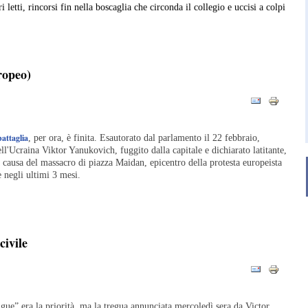
 letti, rincorsi fin nella boscaglia che circonda il collegio e uccisi a colpi
ropeo)
battaglia
, per ora, è finita. Esautorato dal parlamento il 22 febbraio,
ll'Ucraina Viktor Yanukovich, fuggito dalla capitale e dichiarato latitante,
a causa del massacro di piazza Maidan, epicentro della protesta europeista
e negli ultimi 3 mesi.
civile
gue” era la priorità, ma la tregua annunciata mercoledì sera da Victor