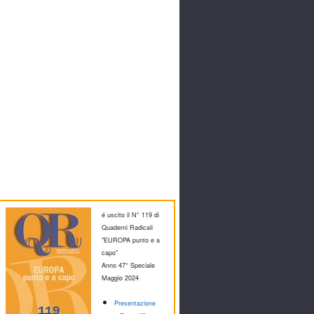
é uscito il N° 119 di
Quaderni Radicali
"EUROPA punto e a
capo"
Anno 47° Speciale
M
aggio 2024
Presentazione