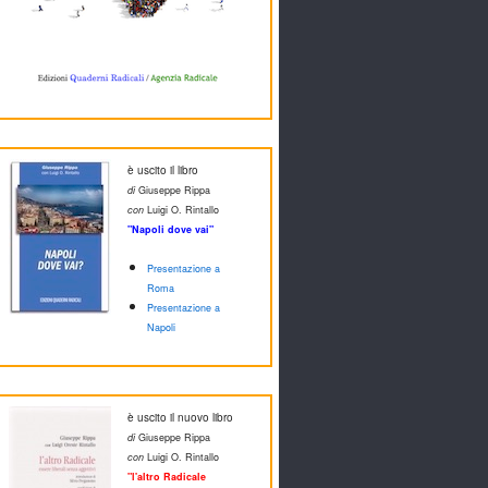
è uscito il libro
di
Giuseppe Rippa
con
Luigi O. Rintallo
"Napoli dove vai"
Presentazione a
Roma
Presentazione a
Napoli
è uscito il nuovo libro
di
Giuseppe Rippa
con
Luigi O. Rintallo
"l'altro Radicale