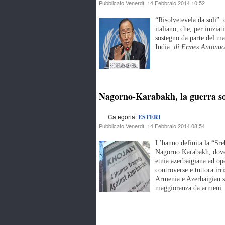
Pubblicato Venerdì, 14 Febbraio 2014 10:52
“Risolvetevela da soli”: 
italiano, che, per inizi
sostegno da parte del ma
India.
di Ermes Antonuc
Nagorno-Karabakh, la guerra sop
Categoria:
ESTERI
Pubblicato Venerdì, 14 Febbraio 2014 08:54
L’hanno definita la “Sr
Nagorno Karabakh, dove 
etnia azerbaigiana ad op
controverse e tuttora irr
Armenia e Azerbaigian su
maggioranza da armeni