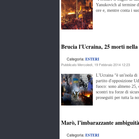
Yanukovich al termine di
ore e, mentre conta i suo
Brucia l'Ucraina, 25 morti nella
Categoria:
ESTERI
Pubblicato Mercoledì, 19 Febbraio 2014 12:23
L'Ucraina “è un'isola di 
partito d'opposizione Ud
fuoco: sono almeno 25, e 
scontri tra forze di sicu
proseguiti per tutta la no
Marò, l’imbarazzante ambiguità
Categoria:
ESTERI