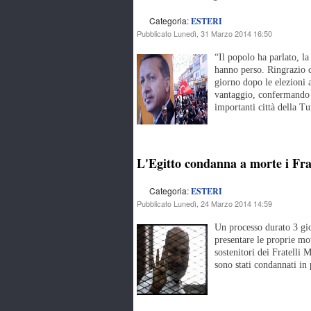
Categoria:
ESTERI
Pubblicato Lunedì, 31 Marzo 2014 16:50
“Il popolo ha parlato, la
hanno perso. Ringrazio c
giorno dopo le elezioni 
vantaggio, confermando il
importanti città della Tu
L'Egitto condanna a morte i Fra
Categoria:
ESTERI
Pubblicato Lunedì, 24 Marzo 2014 14:59
Un processo durato 3 gior
presentare le proprie mo
sostenitori dei Fratelli
sono stati condannati in