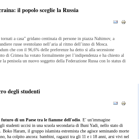
craina: il popolo sceglie la Russia
tornati a casa” gridano centinaia di persone in piazza Nahimov, a
andiere russe sventolano nell’aria al ritmo dell’inno di Mosca.
dum che con il 96,6% delle preferenze ha detto sì alla secessione
nto di Crimea ha votato formalmente per l’indipendenza e ha chiesto al
e la penisola un nuovo soggetto della Federazione Russa con lo status di
ro degli studenti
l futuro di un Paese tra le fiamme dell'odio
. E' un'immagine
gli studenti uccisi in una scuola secondaria di Buni Yadi, nello stato di
a. Boko Haram, il gruppo islamista estremista che agisce seminando morte
ano, ha colpito ancora: bambini, ragazzi tra gli 11 e i 18 anni, arsi vivi nel