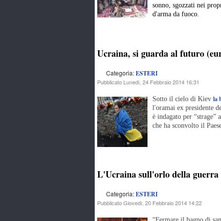
sonno, sgozzati nei propri
d'arma da fuoco.
Ucraina, si guarda al futuro (eu
Categoria:
ESTERI
Pubblicato Lunedì, 24 Febbraio 2014 16:31
la 
Sotto il cielo di Kiev
l'oramai ex presidente de
è indagato per “strage” 
che ha sconvolto il Paes
L'Ucraina sull'orlo della guerra 
Categoria:
ESTERI
Pubblicato Giovedì, 20 Febbraio 2014 14:22
“Fermare il bagno di san