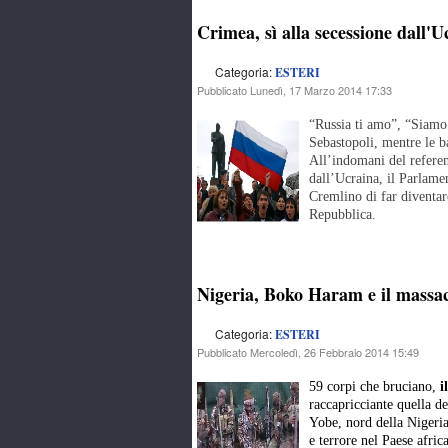
Crimea, sì alla secessione dall'U
Categoria:
ESTERI
Pubblicato Lunedì, 17 Marzo 2014 17:33
“Russia ti amo”, “Siamo 
Sebastopoli, mentre le b
All’indomani del referen
dall’Ucraina, il Parlame
Cremlino di far diventar
Repubblica.
Nigeria, Boko Haram e il massac
Categoria:
ESTERI
Pubblicato Mercoledì, 26 Febbraio 2014 15:49
59 corpi che bruciano,
i
raccapricciante quella de
Yobe, nord della Nigeri
e terrore nel Paese afric