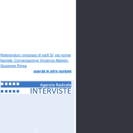
Referendum: processo di parti SI, via norme
fasciste. Conversazione Vincenzo Maiello-
Giuseppe Rippa
guarda le altre puntate