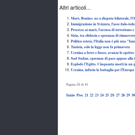
Altri articoli...
Marò, Bonino: no a disputa bilaterale, l'
Immigrazione in Svizzera, l'asse italo-ted
Processo ai marò, l'accusa di terrorismo e
Siria, tra sfiducia e speranza di rimuovere 
Politica estera, l'Italia non è più una "fa
Tunisia, solo la legge non fa primavera
Ucraina a ferro e fuoco, avanza lo spettro 
Sud Sudan, speranze di pace appese alla 
Esplode l’Egitto. Cinquanta morti in un 
Ucraina, infuria la battaglia per l'Europa
Pagina 26 di 41
26
Inizio
Prec
21
22
23
24
25
27
28
29
30