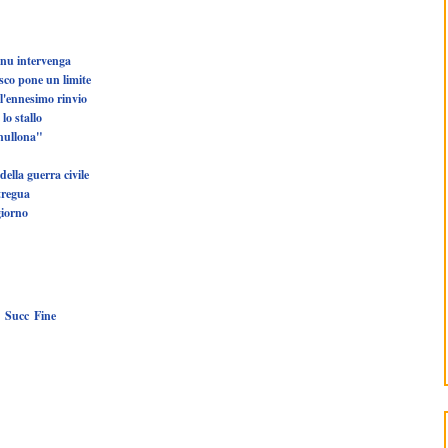
Onu intervenga
esco pone un limite
 l'ennesimo rinvio
lo stallo
nnullona"
della guerra civile
tregua
giorno
Succ
Fine