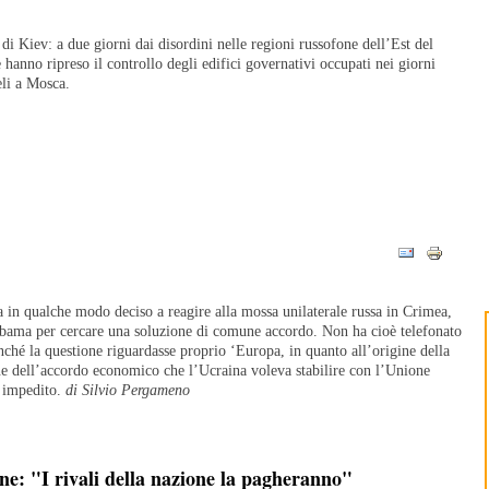
i Kiev: a due giorni dai disordini nelle regioni russofone dell’Est del
e hanno ripreso il controllo degli edifici governativi occupati nei giorni
eli a Mosca.
a in qualche modo deciso a reagire alla mossa unilaterale russa in Crimea,
Obama per cercare una soluzione di comune accordo. Non ha cioè telefonato
enché la questione riguardasse proprio ‘Europa, in quanto all’origine della
ne dell’accordo economico che l’Ucraina voleva stabilire con l’Unione
 impedito.
di Silvio Pergameno
ne: "I rivali della nazione la pagheranno"