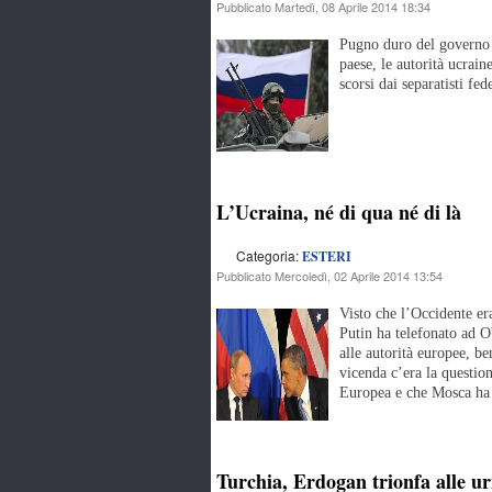
Pubblicato Martedì, 08 Aprile 2014 18:34
Pugno duro del governo d
paese, le autorità ucrain
scorsi dai separatisti fed
L’Ucraina, né di qua né di là
Categoria:
ESTERI
Pubblicato Mercoledì, 02 Aprile 2014 13:54
Visto che l’Occidente er
Putin ha telefonato ad 
alle autorità europee, b
vicenda c’era la questio
Europea e che Mosca ha
Turchia, Erdogan trionfa alle ur