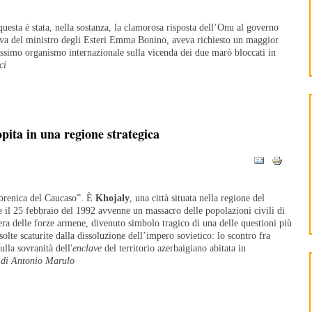
questa è stata, nella sostanza, la clamorosa risposta dell’Onu al governo
ativa del ministro degli Esteri Emma Bonino, aveva richiesto un maggior
ssimo organismo internazionale sulla vicenda dei due marò bloccati in
ci
ita in una regione strategica
ebrenica del Caucaso”. È
Khojaly
, una città situata nella regione del
il 25 febbraio del 1992 avvenne un massacro delle popolazioni civili di
era delle forze armene, divenuto simbolo tragico di una delle questioni più
isolte scaturite dalla dissoluzione dell’impero sovietico: lo scontro fra
lla sovranità dell'
enclave
del territorio azerbaigiano abitata in
.
di Antonio Marulo