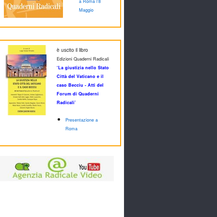
a Roma l'8
Maggio
è uscito il libro
Edizioni Quaderni Radicali
‘La giustizia nello Stato
Città del Vaticano e il
caso Becciu - Atti del
Forum di Quaderni
Radicali’
Presentazione a
Roma