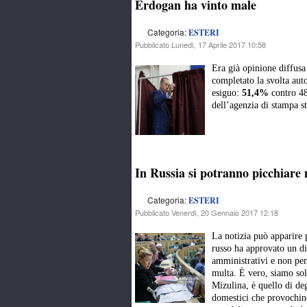
Erdogan ha vinto male
Categoria:
ESTERI
Pubblicato Lunedì, 17 Aprile 2017 10:58
Era già opinione diffusa
completato la svolta auto
esiguo:
51,4%
contro 48
dell’agenzia di stampa s
In Russia si potranno picchiare m
Categoria:
ESTERI
Pubblicato Venerdì, 20 Gennaio 2017 12:18
La notizia può apparire 
russo ha approvato un di
amministrativi e non pen
multa. È vero, siamo sol
Mizulina, è quello di de
domestici che provochin