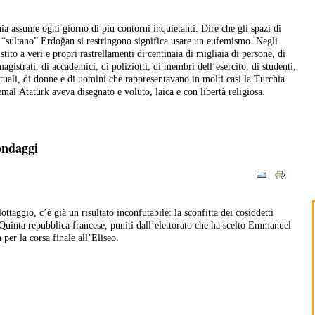
ia assume ogni giorno di più contorni inquietanti. Dire che gli spazi di
el “sultano” Erdoğan si restringono significa usare un eufemismo. Negli
tito a veri e propri rastrellamenti di centinaia di migliaia di persone, di
 magistrati, di accademici, di poliziotti, di membri dell’esercito, di studenti,
lettuali, di donne e di uomini che rappresentavano in molti casi la Turchia
l Atatürk aveva disegnato e voluto, laica e con libertà religiosa.
ondaggi
lottaggio, c’è già un risultato inconfutabile: la sconfitta dei cosiddetti
a Quinta repubblica francese, puniti dall’elettorato che ha scelto Emmanuel
er la corsa finale all’Eliseo.