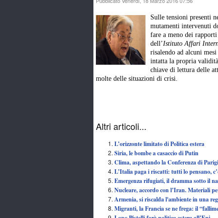
Pubblicato Venerdì, 18 Marzo 2016 07:56
Sulle tensioni presenti n
mutamenti intervenuti do
fare a meno dei rapporti
dell’
Istituto Affari Inter
risalendo ad alcuni mesi
intatta la propria validi
chiave di lettura delle 
molte delle situazioni di crisi.
Altri articoli...
L’orizzonte limitato di Politica estera
Siria, le bombe a casaccio di Putin
Clima, aspettando la Conferenza di Parig
L’Italia paga i riscatti: tutti lo pensano, c
Emergenza rifugiati, il dramma sotto il n
Nucleare, accordo con l’Iran. Materiali per
Armenia, si riscalda l'ambiente in una reg
Migranti, la Francia se ne frega: il “falli
Lapo Pistelli farà politica estera all’Eni