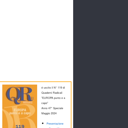
é uscito il N° 119 di
Quaderni Radicali
"EUROPA punto e a
capo"
Anno 47° Speciale
M
aggio 2024
Presentazione