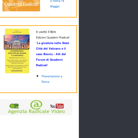
a Roma l'8
Maggio
è uscito il libro
Edizioni Quaderni Radicali
‘La giustizia nello Stato
Città del Vaticano e il
caso Becciu - Atti del
Forum di Quaderni
Radicali’
Presentazione a
Roma