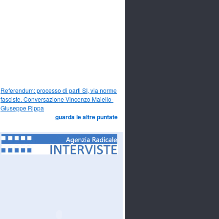
Referendum: processo di parti SI, via norme
fasciste. Conversazione Vincenzo Maiello-
Giuseppe Rippa
guarda le altre puntate