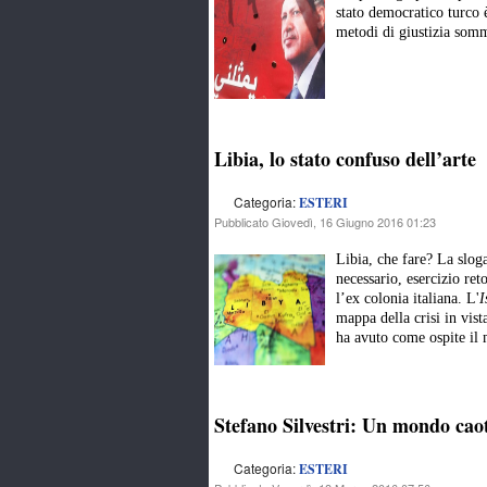
stato democratico turco è
metodi di giustizia somm
Libia, lo stato confuso dell’arte
Categoria:
ESTERI
Pubblicato Giovedì, 16 Giugno 2016 01:23
Libia, che fare? La sloga
necessario, esercizio reto
l’ex colonia italiana. L'
I
mappa della crisi in vista
ha avuto come ospite il 
Stefano Silvestri: Un mondo caoti
Categoria:
ESTERI