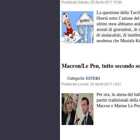
Pubblicato Sabato, 29 Aprile 2017 15:36
La questione della Turch
libertà sotto l’azione d
ultimi mesi abbiamo assis
arresti di giornalisti, di
di sindacalisti, di intel
moderna che Mustafa Kema
Macron/Le Pen, tutto secondo s
Categoria:
ESTERI
Pubblicato Lunedì, 24 Aprile 2017 13:21
Per ora, in attesa del bal
partiti tradizionali dell
Macron e Marine Le Pen p