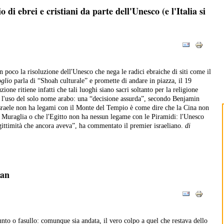
di ebrei e cristiani da parte dell'Unesco (e l'Italia si
 poco la risoluzione dell'Unesco che nega le radici ebraiche di siti come il
oglio
parla di “Shoah culturale” e promette di andare in piazza, il 19
zione ritiene infatti che tali luoghi siano sacri soltanto per la religione
'uso del solo nome arabo: una “decisione assurda”, secondo Benjamin
raele non ha legami con il Monte del Tempio è come dire che la Cina non
 Muraglia o che l'Egitto non ha nessun legame con le Piramidi: l'Unesco
gittimità che ancora aveva”, ha commentato il premier israeliano.
di
gan
unto o fasullo: comunque sia andata, il vero colpo a quel che restava dello