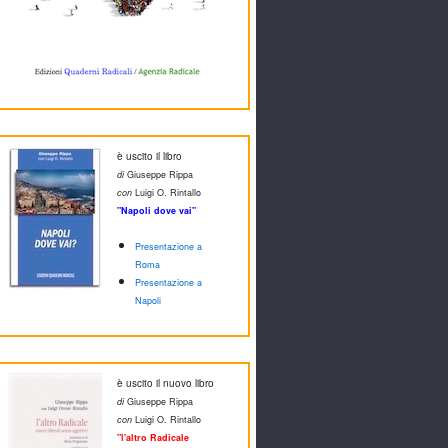
è uscito il libro
di
Giuseppe Rippa
con
Luigi O. Rintallo
"Napoli dove vai"
Presentazione a
Roma
Presentazione a
Napoli
è uscito il nuovo libro
di
Giuseppe Rippa
con
Luigi O. Rintallo
"l'altro Radicale