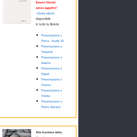
Essere liberali
senza aggettivi"
(Guida editori)
disponibile
in tutte la librerie
Presentazione a
Roma - Studio 33
Presentazione a
Tarquinia
Presentazione a
Salerno
Presentazione a
Napoli
Presentazione a
Teramo
Presentazione a
Viterbo
Presentazione a
Roma (Senato)
Alle frontiere della