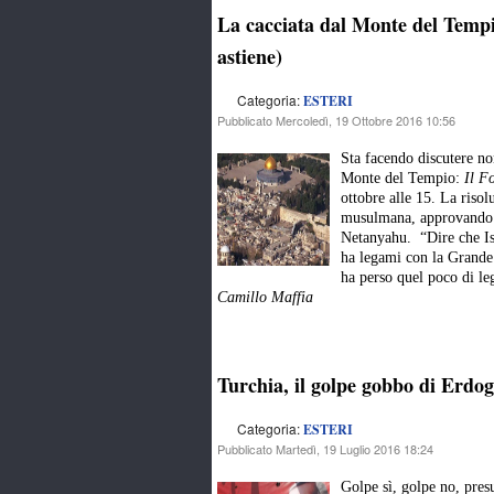
La cacciata dal Monte del Tempio 
astiene)
Categoria:
ESTERI
Pubblicato Mercoledì, 19 Ottobre 2016 10:56
Sta facendo discutere non
Monte del Tempio:
Il F
ottobre alle 15. La risolu
musulmana, approvando l
Netanyahu. “Dire che Is
ha legami con la Grande
ha perso quel poco di le
Camillo Maffia
Turchia, il golpe gobbo di Erdo
Categoria:
ESTERI
Pubblicato Martedì, 19 Luglio 2016 18:24
Golpe sì, golpe no, pres