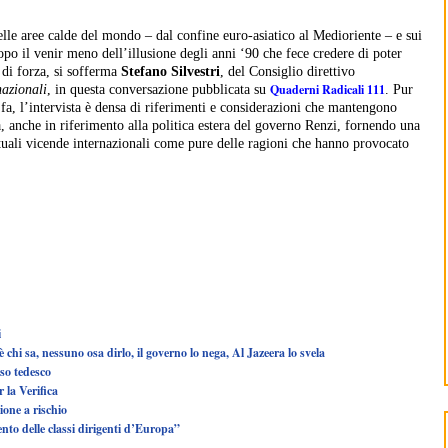
elle aree calde del mondo – dal confine euro-asiatico al Medioriente – e sui
po il venir meno dell’illusione degli anni ‘90 che fece credere di poter
 di forza, si sofferma
Stefano Silvestri
, del Consiglio direttivo
Quaderni Radicali 111
nazionali
, in questa conversazione pubblicata su
. Pur
 fa, l’intervista è densa di riferimenti e considerazioni che mantengono
tà, anche in riferimento alla politica estera del governo Renzi, fornendo una
attuali vicende internazionali come pure delle ragioni che hanno provocato
i
’è chi sa, nessuno osa dirlo, il governo lo nega, Al Jazeera lo svela
aso tedesco
 la Verifica
ione a rischio
mento delle classi dirigenti d’Europa”