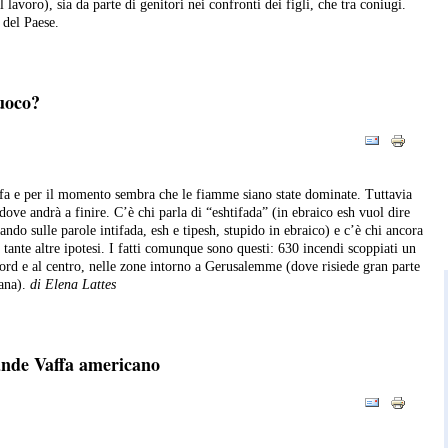
 lavoro), sia da parte di genitori nei confronti dei figli, che tra coniugi.
 del Paese.
fuoco?
 fa e per il momento sembra che le fiamme siano state dominate. Tuttavia
ove andrà a finire. C’è chi parla di “eshtifada” (in ebraico esh vuol dire
ando sulle parole intifada, esh e tipesh, stupido in ebraico) e c’è chi ancora
 tante altre ipotesi. I fatti comunque sono questi: 630 incendi scoppiati un
nord e al centro, nelle zone intorno a Gerusalemme (dove risiede gran parte
iana).
di Elena Lattes
ande Vaffa americano