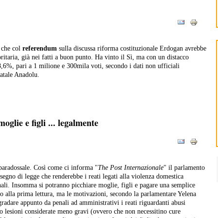
 che col
referendum
sulla discussa riforma costituzionale Erdogan avrebbe
ritaria, già nei fatti a buon punto. Ha vinto il Sì, ma con un distacco
,6%, pari a 1 milione e 300mila voti, secondo i dati non ufficiali
tatale Anadolu.
oglie e figli ... legalmente
paradossale. Così come ci informa "
The Post Internazionale
" il parlamento
segno di legge che renderebbe i reati legati alla violenza domestica
ali. Insomma si potranno picchiare moglie, figli e pagare una semplice
o alla prima lettura, ma le motivazioni, secondo la parlamentare Yelena
gradare appunto da penali ad amministrativi i reati riguardanti abusi
o lesioni considerate meno gravi (ovvero che non necessitino cure