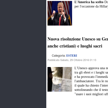
L’America ha scelto
Do
per l'occasione da Hillar
Nuova risoluzione Unesco su Ge
anche cristiani) e luoghi sacri
Categoria:
ESTERI
Pubblicato Sabato, 29 Ottobre 2016 01:13
L'Unesco approva una nu
tra gli ebrei e i luoghi s
e ha provocato l'immedia
l'ambasciatore. Tra le re
il quale ha chiesto l'int
sottolineando che il test
"usare i suoi migliori uff