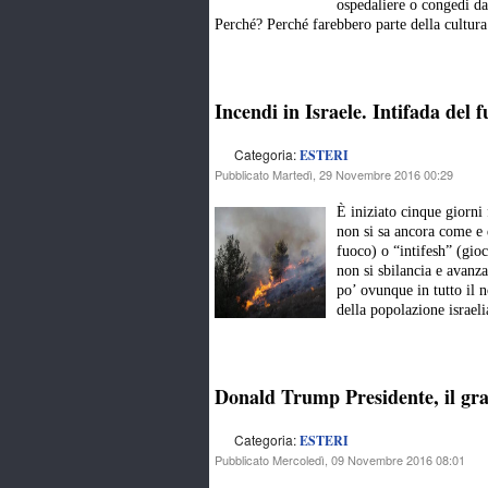
ospedaliere o congedi dal
Perché? Perché farebbero parte della cultura
Incendi in Israele. Intifada del 
Categoria:
ESTERI
Pubblicato Martedì, 29 Novembre 2016 00:29
È iniziato cinque giorni
non si sa ancora come e d
fuoco) o “intifesh” (gioc
non si sbilancia e avanza
po’ ovunque in tutto il 
della popolazione israel
Donald Trump Presidente, il gr
Categoria:
ESTERI
Pubblicato Mercoledì, 09 Novembre 2016 08:01