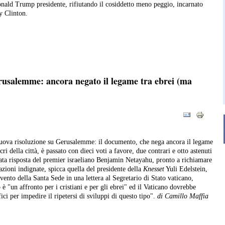
nald Trump presidente, rifiutando il cosiddetto meno peggio, incarnato
y Clinton.
rusalemme: ancora negato il legame tra ebrei (ma
ova risoluzione su Gerusalemme: il documento, che nega ancora il legame
acri della città, è passato con dieci voti a favore, due contrari e otto astenuti
ta risposta del premier israeliano Benjamin Netayahu, pronto a richiamare
azioni indignate, spicca quella del presidente della
Knesset
Yuli Edelstein,
ervento della Santa Sede in una lettera al Segretario di Stato vaticano,
o è "un affronto per i cristiani e per gli ebrei" ed il Vaticano dovrebbe
ici per impedire il ripetersi di sviluppi di questo tipo".
di
Camillo Maffia