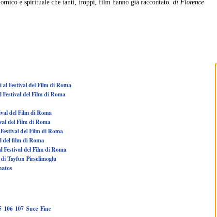
nomico e spirituale che tanti, troppi, film hanno già raccontato.
di Florence
ili al Festival del Film di Roma
al Festival del Film di Roma
tival del Film di Roma
ival del Film di Roma
 Festival del Film di Roma
l del film di Roma
al Festival del Film di Roma
a di Tayfun Pirselimoglu
anatos
5
106
107
Succ
Fine