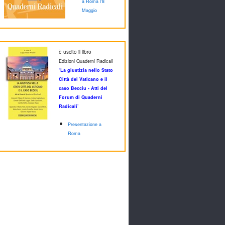
a Roma l'8
Maggio
è uscito il libro
Edizioni Quaderni Radicali
‘La giustizia nello Stato
Città del Vaticano e il
caso Becciu - Atti del
Forum di Quaderni
Radicali’
Presentazione a
Roma