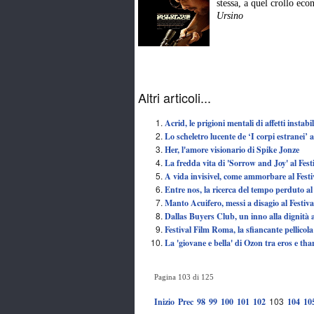
stessa, a quel crollo eco
Ursino
Altri articoli...
Acrid, le prigioni mentali di affetti instab
Lo scheletro lucente de ‘I corpi estranei’ 
Her, l'amore visionario di Spike Jonze
La fredda vita di 'Sorrow and Joy' al Fes
A vida invisivel, come ammorbare al Fest
Entre nos, la ricerca del tempo perduto al
Manto Acuifero, messi a disagio al Festiva
Dallas Buyers Club, un inno alla dignità 
Festival Film Roma, la sfiancante pellicol
La 'giovane e bella' di Ozon tra eros e th
Pagina 103 di 125
103
Inizio
Prec
98
99
100
101
102
104
10