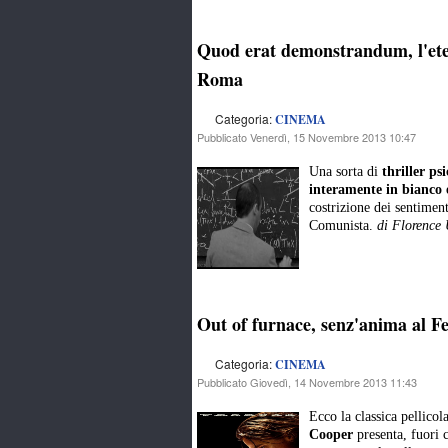
Quod erat demonstrandum, l'etern
Roma
Categoria:
CINEMA
Pubblicato Venerdì, 15 Novembre 2013 10:47
Una sorta di
thriller psi
interamente in bianco 
costrizione dei sentiment
Comunista.
di Florence 
Out of furnace, senz'anima al F
Categoria:
CINEMA
Pubblicato Giovedì, 14 Novembre 2013 11:43
Ecco la classica pellicol
Cooper
presenta, fuori 