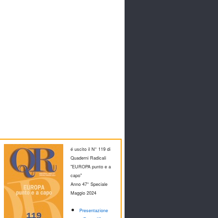
é uscito il N° 119 di
Quaderni Radicali
"EUROPA punto e a
capo"
Anno 47° Speciale
M
aggio 2024
Presentazione