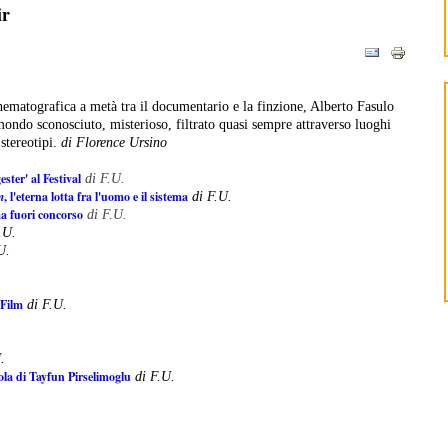
ir
ematografica a metà tra il documentario e la finzione, Alberto Fasulo
 mondo sconosciuto, misterioso, filtrato quasi sempre attraverso luoghi
stereotipi.
di Florence Ursino
ster' al Festival
di F.U.
m
, l'eterna lotta fra l'uomo e il sistema
di F.U.
ma fuori concorso
di F.U.
.U.
U.
 Film
di F.U.
.
cola di Tayfun Pirselimoglu
di F.U.