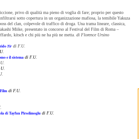
ticcione, privo di qualità ma pieno di voglia di fare; proprio per questo
infiltrarsi sotto copertura in un organizzazione mafiosa, la temibile Yakuza
boss del clan, colpevole di traffico di droga. Una trama lineare, classica,
Takashi Miike, presentato in concorso al Festival del Film di Roma –
effardo, kitsch e chi più ne ha più ne metta.
di Florence Ursino
brido
Tir
di F.U.
.U.
uomo e il sistema
di F.U.
.U.
.U.
U.
 Film
di F.U.
.
cola di Tayfun Pirselimoglu
di F.U.