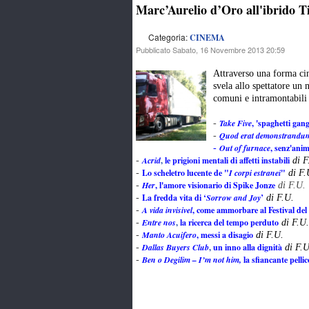
Marc’Aurelio d’Oro all'ibrido T
Categoria:
CINEMA
Pubblicato Sabato, 16 Novembre 2013 20:59
Attraverso una forma cin
svela allo spettatore un
comuni e intramontabili 
Take Five
,
'spaghetti gange
-
Quod erat demonstrandu
-
Out of furnace
, senz'ani
-
Acrid
,
le prigioni mentali di affetti instabili
-
di F
Lo scheletro lucente de "
I corpi estranei
"
-
di F.
Her
, l'amore visionario di Spike Jonze
-
di F.U.
La fredda vita di ‘
Sorrow and Joy
’
-
di F.U.
A vida invisivel
, come ammorbare al Festival del
-
Entre nos
,
la ricerca del tempo perduto
-
di F.U.
Manto Acuifero
, messi a disagio
-
di F.U.
Dallas Buyers Club
,
un inno alla dignità
-
di F.U
Ben o Degilim – I’m not him
,
la sfiancante pelli
-