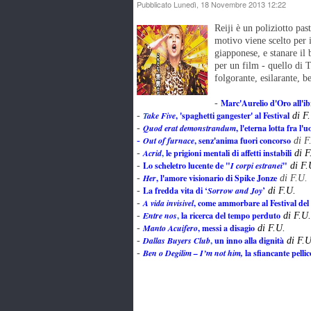
Pubblicato Lunedì, 18 Novembre 2013 12:22
Reiji è un poliziotto pas
motivo viene scelto per 
giapponese, e stanare il 
per un film - quello di 
folgorante, esilarante, b
Marc'Aurelio d'Oro all'i
-
T
ake Five
,
'spaghetti gangester' al Festival
-
di F
Quod erat demonstrandum
, l'eterna lotta fra l'
-
Out of furnace
, senz'anima fuori concorso
-
di F
Acrid
,
le prigioni mentali di affetti instabili
-
di F
Lo scheletro lucente de "
I corpi estranei
"
-
di F.
Her
, l'amore visionario di Spike Jonze
-
di F.U.
La fredda vita di ‘
Sorrow and Joy
’
-
di F.U.
A vida invisivel
, come ammorbare al Festival del
-
Entre nos
,
la ricerca del tempo perduto
-
di F.U.
Manto Acuifero
, messi a disagio
-
di F.U.
Dallas Buyers Club
,
un inno alla dignità
-
di F.U
Ben o Degilim – I’m not him
,
la sfiancante pelli
-