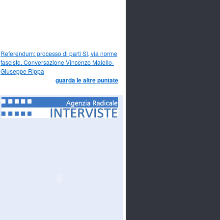
Referendum: processo di parti SI, via norme
fasciste. Conversazione Vincenzo Maiello-
Giuseppe Rippa
guarda le altre puntate