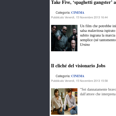
Take Five, ‘spaghetti gangster’ 
Categoria:
CINEMA
Pubblicato Venerdì, 15 Novembre 2013 16:44
Un film che potrebbe ini
salsa malavitosa ispirat
subito ingrana la marci
semplice (né tantomento
Ursino
Il cliché del visionario Jobs
Categoria:
CINEMA
Pubblicato Venerdì, 15 Novembre 2013 15:58
“Sei dannatamente bravo 
dall'attore che interpret