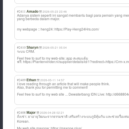
#2411
Amado
2026-05-23 23:46
Adanya sistem seperti ini sangat membantu bagi para pemain yang me
yang berbeda dalam major.
my webpage :: heng24: https://Play-Heng24Hrs.com/
#2410
Sharyn
2026-05-21 05:04
ระบบ CRM.
Feel free to surf to my web-site; app สะสมแต้ม
ฟรี: https://Plantenvinder.nl/supplier/details/id/1?redirect=https://Crm-x.m
#2409
Ethan
2026-05-11 14:57
I love reading through an article that will make people think.
Also, thank you for permitting me to comment!
Feel free to surf to my web site ... Dewaterbang IDN Live: http://d6688
#2408
Major
2026-04-28 02:21
ถั่งเช่า: ยาอายุวัฒนะจากธ
รรมชาติ เสริมสร้างระบบภ
ูมิคุ้มกัน และช่วยเรื่องสม
Korean.
My web site maxone: https://maxone.plus/