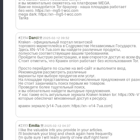
и вы моментально окажетесь на платформе MEGA.
Вам не понадобится Tor браузер - наша площадка работает
без него. https://xn--mg5-t-wcc.com
mega dark: https://xn--mg5-t-wcc.com
Tanks
#2354
Darci
2025-02-12 09:52
Kraken - официальный портал гигантской
торгового маркетплейса в Содружестве Независимых Государств.
Здесь XN--V14-7ua.com вы найдете различные продукты,
полностью соответствующие вашим требованиям.
Пройдите быструю регистрацию, и вам откроется доступ ко всем 
Стоит отметить, что Кракен onion работает без использования Tor.
Просто перейдите по ссылке на веб-сайт и выполните вход.
Рекомендуем рассмотреть различные
варианты при выборе продуктов или услуг.
На площадке представлены многочисленные предложения от разн
Не стоит заканчивать поиск первым же товаром.
Проведите более тщательный поиск,
и вы обязательно найдете выгодные предложения.
У нас также есть актуальные зеркала Kraken kraken tor: https://XN--
которые обеспечат мгновенный доступ к ресурсу.
кракен зеркало [v14-7ua.com: https://xn--v14-7ua.com]
#2353
Emilia
2025-02-12 04:37
I like the valuable info you provide in your articles.
I'll bookmark your blog and check again here frequently.
I'm quite sure I will learn plenty of new stuff right here!