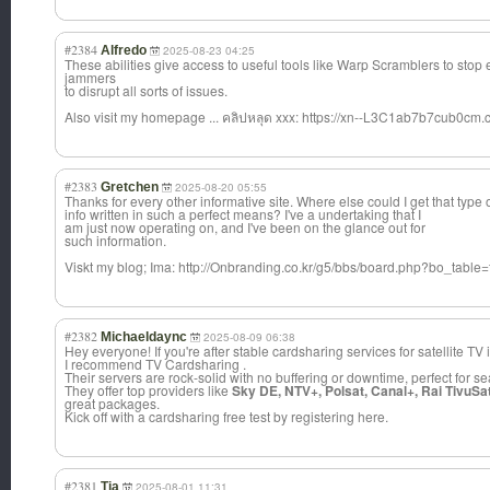
#2384
Alfredo
2025-08-23 04:25
These abilities give access to useful tools like Warp Scramblers to sto
jammers
to disrupt all sorts of issues.
Also visit my homepage ... คลิปหลุด xxx: https://xn--L3C1ab7b7cub0cm.
#2383
Gretchen
2025-08-20 05:55
Thanks for every other informative site. Where else could I get that type 
info written in such a perfect means? I've a undertaking that I
am just now operating on, and I've been on the glance out for
such information.
Viskt my blog; Ima: http://Onbranding.co.kr/g5/bbs/board.php?bo_tabl
#2382
Michaeldaync
2025-08-09 06:38
Hey everyone! If you're after stable cardsharing services for satellite TV
I recommend TV Cardsharing .
Their servers are rock-solid with no buffering or downtime, perfect for s
They offer top providers like
Sky DE, NTV+, Polsat, Canal+, Rai TivuSa
great packages.
Kick off with a cardsharing free test by registering here.
#2381
Tia
2025-08-01 11:31