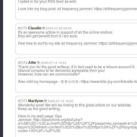
I opted in for your RSS feed as well.
Look into my blog post: all frequency jammer: https://allfrequencyjam
#2375
Claudio
2025-07-22 02:00
It's an awesome article in support of all the online visitors;
they will get benefit from it I am sure.
Feel free to surf to my site all frequency Jammer: https://allfrequency
#2374
Alfie
2025-07-14 15:23
Thank you for the good writeup. It in fact used to be a leisure account it.
Glance complex to far delivered agreeable from you!
However, how can we communicate?
Also visit my homepage - 토토사이트: https://www.toto-joy.com/totosite-t
#2373
Marilynn
2025-07-13 16:52
Wonderful post! We will be linking to this great article on our website.
Keep up the good writing.
Here is my web page: Gps
Jammer: http://Searchlink.org/test.php?
a%5B%5D=%3Ca+href%3Dhttp%3A%2F%2Fpasarinko.zeroweb.kr%2
equiv%3Drefresh+content%3D0%3Burl%3Dhttps%3A%2F%2Fbuynbagit
under-100%2F+%2F%3E