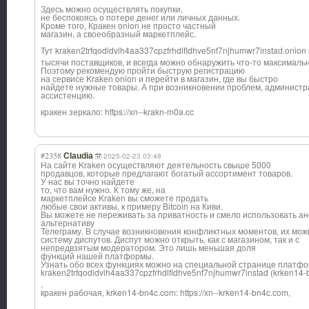
Здесь можно осуществлять покупки,
не беспокоясь о потере денег или личных данных.
Кроме того, Кракен onion не просто частный
магазин, а своеобразный маркетплейс.
Тут kraken2trfqodid
vlh4aa337cpzfrh
dlfldhve5nf7njh
umwr7instad.oni
on
тысячи поставщиков, и всегда можно обнаружить что-то максималь
Поэтому рекомендую пройти быструю регистрацию
на сервисе Kraken onion и перейти в магазин, где вы быстро
найдете нужные товары. А при возникновении проблем, администра
ассистенцию.
кракен зеркало: https://xn--krakn-m0a.cc
#2358
Claudia
2025-02-23 03:48
На сайте Kraken осуществляют деятельность свыше 5000
продавцов, которые предлагают богатый ассортимент товаров.
У нас вы точно найдете
то, что вам нужно. К тому же, на
маркетплейсе Kraken вы сможете продать
любые свои активы, к примеру Bitcoin на Киви.
Вы можете не переживать за приватность и смело использовать ан
альтернативу
Телеграму. В случае возникновения конфликтных моментов, их мож
систему диспутов. Диспут можно открыть, как с магазином, так и с
непредвзятым модератором. Это лишь меньшая доля
функций нашей платформы.
Узнать обо всех функциях можно на специальной странице платфо
kraken2trfqodid
vlh4aa337cpzfrh
dlfldhve5nf7njh
umwr7instad (krken14-
.
кракен рабочая, krken14-bn4c.co
m: https://xn--krken14-bn4c.com,