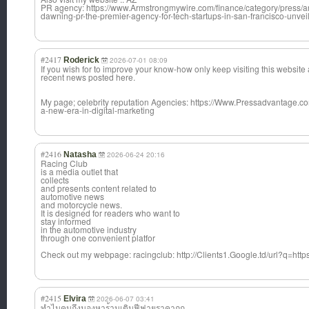
PR agency: https://www.Armstrongmywire.com/finance/category/press/a
dawning-pr-the-premier-agency-for-tech-startups-in-san-francisco-unveil
#2417
Roderick
2026-07-01 08:09
If you wish for to improve your know-how only keep visiting this websit
recent news posted here.
My page; celebrity reputation Agencies: https://Www.Pressadvantage.co
a-new-era-in-digital-marketing
#2416
Natasha
2026-06-24 20:16
Racing Club
is a media outlet that
collects
and presents content related to
automotive news
and motorcycle news.
It is designed for readers who want to
stay informed
in the automotive industry
through one convenient platfor
Check out my webpage: racingclub: http://Clients1.Google.td/url?q=h
#2415
Elvira
2026-06-07 03:41
ทำไมคนถึงมองหาร
้านเติมฟีฟายราค
าถูก