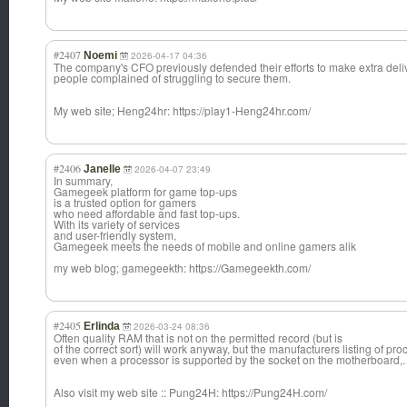
#2407
Noemi
2026-04-17 04:36
The company's CFO previously defended their efforts to make extra deliv
people complained of struggling to secure them.
My web site; Heng24hr: https://play1-Heng24hr.com/
#2406
Janelle
2026-04-07 23:49
In summary,
Gamegeek platform for game top-ups
is a trusted option for gamers
who need affordable and fast top-ups.
With its variety of services
and user-friendly system,
Gamegeek meets the needs of mobile and online gamers alik
my web blog; gamegeekth: https://Gamegeekth.com/
#2405
Erlinda
2026-03-24 08:36
Often quality RAM that is not on the permitted record (but is
of the correct sort) will work anyway, but the manufacturers listing of pr
even when a processor is supported by the socket on the motherboard,.
Also visit my web site :: Pung24H: https://Pung24H.com/