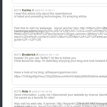
#2372
Karina
2025-07-13 06:11
I read this article fully about the resemblance
of latest and preceding technologies, it's amazing article.
Feel free to visit my webpage - signal jammer Gps: http://Https%3A%
2fo
/phpinfo.php?a%5B%5D=%3Ca+href%3Dhttps%3
haedongacademy.org
News.com%2Fauthor%2Ffanniecarne%3Egps+jammer+Military%3C%
equiv%3Drefresh+content%3D0%3Burl%3Dhttps%3A%2F%2Fwww.qoo
guide%2F+%2F%3E
#2371
Broderick
2025-07-04 11:51
Howdy! Do you use Twitter? I'd like to follow you
if that would be okay. I'm definitely enjoying your blog and look forward 
Have a look at my blog; allfrequencyjam
mer.com:
https://7h3hkg46jylrfxoy725q2t26zeuxvh6mhlmtqtlsct26k35st4Ha.w
#2370
Nola
2025-07-04 05:03
Good information. Lucky me I discovered your website by chance (stum
I've saved as a favorite for later!
Also visit my web-site; rf jammer: http://Kepenk%
20trsfcdhf.hfhjf.hdasgs
/suivi_forum/?a%5B%5D=%3Ca+href%3Dhttp%3A%2F%2FW
outdoor.com