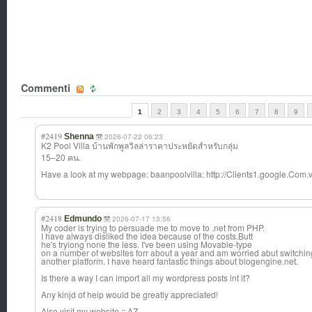
Commenti
1
2
3
4
5
6
7
8
9
#2419
Shenna
2026-07-22 06:23
K2 Pool Villa บ้านพักพูลวิลล่
าราคาประหยัดสำห
รับกลุ่ม
15–20 คน.
Have a look at my webpage: baanpoolvilla: http://Clients1.google.Com.vc
#2418
Edmundo
2026-07-17 13:56
My coder is trying to persuade me to move to .net from PHP.
I have always disliked the idea because of the costs.Butt
he's tryiong none the less. I've been using Movable-type
on a number of websites forr about a year and am worried abut switchin
another platform. I have heard fantastic things about blogengine.net.
Is there a way I can import all my wordpress posts int it?
Any kinjd of help would be greatly appreciated!
Also visit my website :: AZ