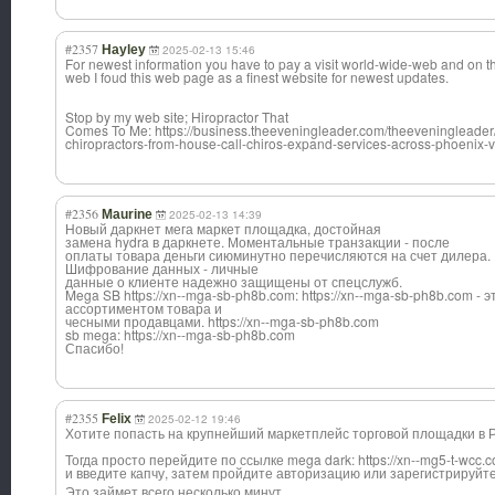
#2357
Hayley
2025-02-13 15:46
For newest information you have to pay a visit world-wide-web and on t
web I foud this web page as a finest website for newest updates.
Stop by my web site; Hiropractor That
Comes To Me: https://business.theeveningleader.com/theeveningleader
chiropractors-from-house-call-chiros-expand-services-across-phoenix-v
#2356
Maurine
2025-02-13 14:39
Новый даркнет мега маркет площадка, достойная
замена hydra в даркнете. Моментальные транзакции - после
оплаты товара деньги сиюминутно перечисляются на счет дилера.
Шифрование данных - личные
данные о клиенте надежно защищены от спецслужб.
Mega SB https://xn--mga-sb-ph8b.com: https://xn--mga-sb-ph8b.com 
ассортиментом товара и
чесными продавцами. https://xn--mga-sb-ph8b.com
sb mega: https://xn--mga-sb-ph8b.com
Спасибо!
#2355
Felix
2025-02-12 19:46
Хотите попасть на крупнейший маркетплейс торговой площадки в 
Тогда просто перейдите по ссылке mega dark: https://xn--mg5-t-wcc.
и введите капчу, затем пройдите авторизацию или зарегистрируйт
Это займет всего несколько минут,