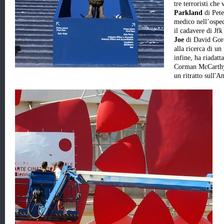
tre terroristi che
Parkland
di Pet
medico nell’ospe
il cadavere di Jfk
Joe
di David Gor
alla ricerca di un
infine, ha riadatt
Corman McCarth
un ritratto sull'A