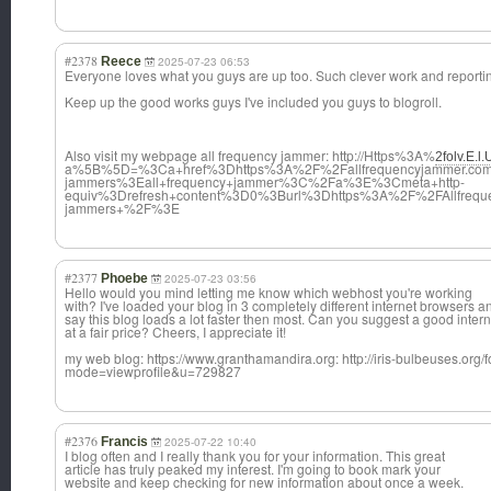
#2378
Reece
2025-07-23 06:53
Everyone loves what you guys are up too. Such clever work and reporti
Keep up the good works guys I've included you guys to blogroll.
Also visit my webpage all frequency jammer: http://Https%3A%
2folv.E.l.
a%5B%5D=%3Ca+href%3Dhttps%3A%2F%2Fallfrequencyjammer.com
jammers%3Eall+frequency+jammer%3C%2Fa%3E%3Cmeta+http-
equiv%3Drefresh+content%3D0%3Burl%3Dhttps%3A%2F%2FAllfrequ
jammers+%2F%3E
#2377
Phoebe
2025-07-23 03:56
Hello would you mind letting me know which webhost you're working
with? I've loaded your blog in 3 completely different internet browsers a
say this blog loads a lot faster then most. Can you suggest a good intern
at a fair price? Cheers, I appreciate it!
my web blog: https://www.granthamandira.org: http://iris-bulbeuses.org
mode=viewprofile&u=729827
#2376
Francis
2025-07-22 10:40
I blog often and I really thank you for your information. This great
article has truly peaked my interest. I'm going to book mark your
website and keep checking for new information about once a week.