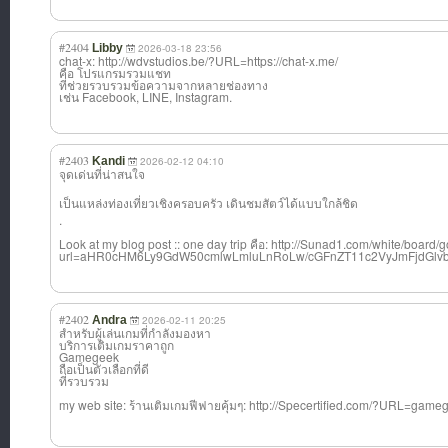
#2404
Libby
2026-03-18 23:56
chat-x: http://wdvstudios.be/?URL=https://chat-x.me/
คือ โปรแกรมรวมแชท
ที่ช่วยรวบรวมข้อความจากหลายช่องทาง
เช่น Facebook, LINE, Instagram.
#2403
Kandi
2026-02-12 04:10
จุดเด่นที่น่าสน
ใจ
เป็นแหล่งท่องเท
ี่ยวเชิงครอบครั
ว เดินชมสัตว์ได้แ
บบใกล้ชิด
.
Look at my blog post :: one day trip คือ: http://Sunad1.com/white/board/
url=aHR0cHM6Ly9GdW50cmlwLmluLnRoLw/cGFnZT11c2VyJmFjdGlv
#2402
Andra
2026-02-11 20:25
สำหรับผู้เล่นเกมที่กำลังมองหา
บริการเติมเกมราคาถูก
Gamegeek
ถือเป็นตัวเลือกที่ดี
ที่รวบรวม
my web site: ร้านเติมเกมฟีฟา
ยคุ้มๆ: http://Specertified.com/?URL=gameg