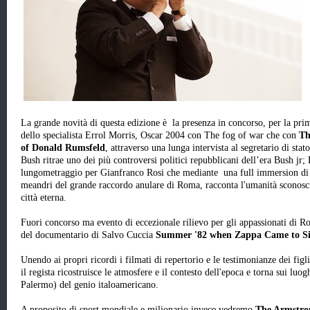
La grande novità di questa edizione è la presenza in concorso, per la pri
dello specialista Errol Morris, Oscar 2004 con The fog of war che con
Th
of Donald Rumsfeld
, attraverso una lunga intervista al segretario di st
Bush ritrae uno dei più controversi politici repubblicani dell’era Bush jr; 
lungometraggio per Gianfranco Rosi che mediante una full immersion di t
meandri del grande raccordo anulare di Roma, racconta l'umanità sconosci
città eterna.
Fuori concorso ma evento di eccezionale rilievo per gli appassionati di Ro
del documentario di Salvo Cuccia
Summer '82 when Zappa Came to Sic
Unendo ai propri ricordi i filmati di repertorio e le testimonianze dei fi
il regista ricostruisce le atmosfere e il contesto dell'epoca e torna sui luog
Palermo) del genio italoamericano.
A proposito di sport mondiale e milionario invece vedremo
The Armstro