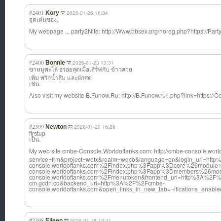
#2401
Kory
2026-01-26 16:04
จุดเด่นของ.
My webpage ... party2Nite: http://Www.bbsex.org/noreg.php?https://Party2
#2400
Bonnie
2026-01-23 13:31
ขาหมูพะโล้ อร่อยสุดเมื่อเส
ิร์ฟกับ ข้าวสวย
เพิ่ม พริกน้ำส้ม และผักสด
เช่น.
Also visit my website B.Funow.Ru: http://B.Funow.ru/l.php?link=https://C
#2399
Newton
2026-01-20 16:26
firstup
เป็น.
My web site cmbe-Console.Wo
rldoftanks.com: http://cmbe-console.wor
service=frm&project=wotx&realm=wgcb&language=en&login_url=http
console.worldoftanks.com%2Findex.php%3Fapp%3Dcore%26module%
console.worldoftanks.com%2Findex.php%3Fapp%3Dmembers%26mod
console.worldoftanks.com%2Fmenutoken&frontend_url=http%3A%2F
cm.gcdn.co&backend_url=http%3A%2F%2Fcmbe-
console.worldoftanks.com&open_links_in_new_tab=¬ifications_enable
#2398
Eileen
2026-01-18 12:41