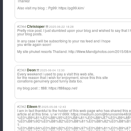
Thanks!
Also visit my blog :: Pg99: https://pg99.kim/
#2364
Christoper
2025-06-22 18:28
Pretty nice post. I just stumbled upon your blog and wished to say that I
your blog posts.
In any case I will be subscribing to your rss feed and I hope
you write again soon!
My site phuket resorts Thailand: http://Www.Mandjphotos.com/2015/08/
#2363
Deon
2025-06-04 13:30
Every weekend i used to pay a visit this web site,
for the reason that i wish for enjoyment, since this this site
conations genuinely good funny data too.
my blog post :: tt88: https://tt88app.net/
#2362
Eileen
2025-05-08 12:43
I am in fact thankful to the holder of this web page who has shared this
article at at this time. บาคาร่า999: https://medium.com/@brunosmile48/jili
%E0%B9%81%E0%B8%95%E0%B8%81%E0%B8%87%E0%B9%88
%E0%B8%9D%E0%B8%B2%E0%B8%81%E0%B8%82%E0%B8%B1
1-
%E0%B8%9A%E0%B8%B2%E0%B8%97%E0%B8%81%E0%B9%87