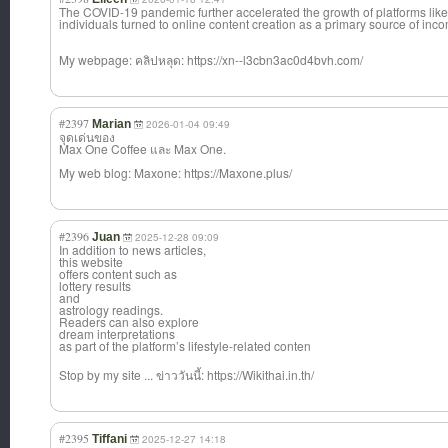
The COVID-19 pandemic further accelerated the growth of platforms lik
individuals turned to online content creation as a primary source of in
My webpage: คลิปหลุด: https://xn--l3cbn3ac0d4bvh.com/
#2397
Marian
2026-01-04 09:49
จุดเด่นของ
Max One Coffee และ Max One.
My web blog: Maxone: https://Maxone.plus/
#2396
Juan
2025-12-28 09:09
In addition to news articles,
this website
offers content such as
lottery results
and
astrology readings.
Readers can also explore
dream interpretations
as part of the platform’s lifestyle-relat
ed conten
Stop by my site ... ข่าววันนี้: https://Wikithai.in.th/
#2395
Tiffani
2025-12-27 14:18