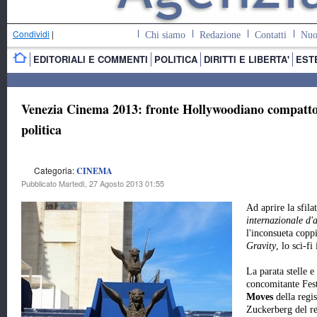
Condividi
|
Chi siamo
Redazione
Contatti
Nuo
EDITORIALI E COMMENTI
POLITICA
DIRITTI E LIBERTA'
EST
Venezia Cinema 2013: fronte Hollywoodiano compatto, 
politica
Categoria:
CINEMA
Pubblicato Martedì, 27 Agosto 2013 01:55
Ad aprire la sfila
internazionale d'
l'inconsueta copp
Gravity
, lo sci-f
La parata stelle e
concomitante Fes
Moves
della regis
Zuckerberg del r