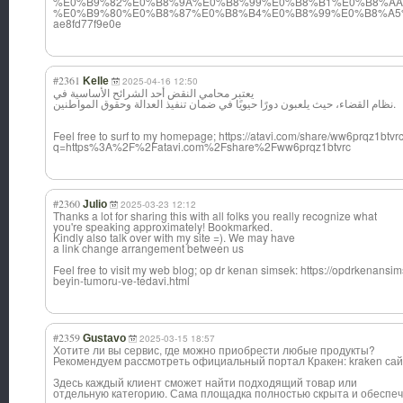
%E0%B9%82%E0%B8%9A%E0%B8%99%E0%B8%B1%E0%B8%AA
%E0%B9%80%E0%B8%87%E0%B8%B4%E0%B8%99%E0%B8%A5
ae8fd77f9e0e
#2361
Kelle
2025-04-16 12:50
يعتبر محامي النقض أحد الشرائح الأساسية في
نظام القضاء، حيث يلعبون دورًا حيويًا في ضمان تنفيذ العدالة وحقوق المواطنين.
Feel free to surf to my homepage; https://atavi.com/share/ww6prqz1btvrc
q=https%3A%2F%2Fatavi.com%2Fshare%2Fww6prqz1btvrc
#2360
Julio
2025-03-23 12:12
Thanks a lot for sharing this with all folks you really recognize what
you're speaking approximately! Bookmarked.
Kindly also talk over with my site =). We may have
a link change arrangement between us
Feel free to visit my web blog; op dr kenan simsek: https://opdrkenans
beyin-tumoru-ve-tedavi.html
#2359
Gustavo
2025-03-15 18:57
Хотите ли вы сервис, где можно приобрести любые продукты?
Рекомендуем рассмотреть официальный портал Кракен: kraken сайт: 
Здесь каждый клиент сможет найти подходящий товар или
отдельную категорию. Сама площадка полностью скрыта и обеспе