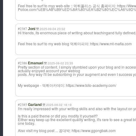
Feel free to surf to myy web-site :: 먹튀폴리스 공식 홈페이지: https://Ww
Police.com/%EB%A8%B9%ED%8A%80%EA%B2%80%EC%A6%9
#2387
Joni
2025-09-04 23:02
Hi friends, its enormous piece of writing about teachingand fully defined, 
Feel free to surf to my web blog 먹튀마피아: https://www.mt-mafia.com
#2386
Emanuel
2025-09-02 23:35
Pretty section of content. I simply stumbled upon your blog and in accessi
actually enjoyed account your weblog
posts. Any way I'll be subscribing in your augment and even I success yo
My webpage - 먹튀아카데미: https://www.toto-academy.com/
#2385
Garland
2025-09-02 18:19
I'm really impressed with your writing skills and also with the layout on y
Is this a paid theme or did you modify it yourself?
Either way keep up the excellent quality writing, it's rare to see a great bl
one today.
Also visit my blog post ... 꽁대박: https://www.ggongbak.com