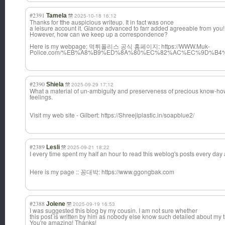
#2391
Tamela
2025-10-18 16:12
Thanks for tthe auspicious writeup. It in fact was once
a leisure account it. Glance advanced to farr added agreeable from you!
However, how can we keep up a correspondence?
Here is my webpage; 먹튀폴리스 공식 홈페이지: https://WWW.Muk-
Police.com/%EB%A8%B9%ED%8A%80%EC%82%AC%EC%9D%B4
#2390
Shiela
2025-09-29 17:12
What a material of un-ambiguity and preserveness of precious know-how
feelings.
Visit my web site - Gilbert: https://Shreejiplastic.in/soapblue2/
#2389
Lesli
2025-09-21 18:22
I every time spent my half an hour to read this weblog's posts every day 
Here is my page :: 꽁대박: https://www.ggongbak.com
#2388
Jolene
2025-09-19 16:53
I was suggested this blog by my cousin. I am not sure whether
this post is written by him as nobody else know such detailed about my t
You're amazing! Thanks!