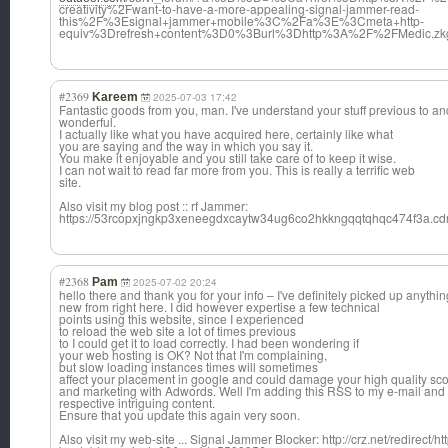
creativity%2Fwant-to-have-a-more-appealing-signal-jammer-read-
this%2F%3Esignal+jammer+mobile%3C%2Fa%3E%3Cmeta+http-
equiv%3Drefresh+content%3D0%3Burl%3Dhttp%3A%2F%2FMedic.
#2369
Kareem
2025-07-03 17:42
Fantastic goods from you, man. I've understand your stuff previous to an
wonderful.
I actually like what you have acquired here, certainly like what
you are saying and the way in which you say it.
You make it enjoyable and you still take care of to keep it wise.
I can not wait to read far more from you. This is really a terrific web
site.
Also visit my blog post :: rf Jammer:
https://53rcopxjngkp3xeneegdxcaytw34ug6co2hkkngqqtqhqc474f3a
#2368
Pam
2025-07-02 20:24
hello there and thank you for your info – I've definitely picked up anythin
new from right here. I did however expertise a few technical
points using this website, since I experienced
to reload the web site a lot of times previous
to I could get it to load correctly. I had been wondering if
your web hosting is OK? Not that I'm complaining,
but slow loading instances times will sometimes
affect your placement in google and could damage your high quality scor
and marketing with Adwords. Well I'm adding this RSS to my e-mail and c
respective intriguing content.
Ensure that you update this again very soon.
Also visit my web-site ... Signal Jammer Blocker: http://crz.net/redirec