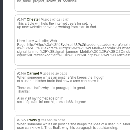
bo_table=project_02&wr_id=5598956
#2367
Chester
2025-07-02 12:57
This article will help the internet users for setting
up new website or even a weblog from start to end.
Here is my web site; Web
Page: http://Https%3a%2f%
/phpin
Evolv.e.l.U.Pc
haedongacademy.org
a%5B%5D=%3Ca+href%3Dhttps%3A%2F%2FMauiwear.com%2Fwhat-albe
signal-jammer%2F%3Esignal+jammer+Mobile%3C%2Fa%3E%3Cmeta
equiv%3Drefresh+content%3D0%3Burl%3Dhttps%3A%2F%2FMixclas
#2366
Carmel
2025-06-26 06:33
When someone writes an post he/she keeps the thought
of a user in his/her brain that how a user can know it.
Therefore that's why this paragraph is great.
Thanks!
Also visit my homepage phim
sex hiếp dâm trẻ em: https://sodo66.degree/
#2365
Travis
2025-06-26 06:08
When someone writes an post he/she keeps the idea of a user in his/he
user can know it. Thus that's why this paragraph is outstdanding.