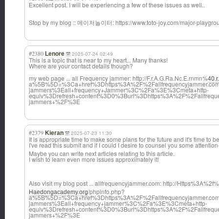
Excellent post. I will be experiencing a few of these issues as well..
Stop by my blog :: 메이저놀이터: https://www.toto-joy.com/major-playgro
#2380
Lenore
2025-07-24 02:49
This is a topic that is near to my heart... Many thanks!
Where are your contact details though?
my web page ... all Frequency jammer: http://F.r.A.G.Ra.Nc.E.rnmn%
40.r
a%5B%5D=%3Ca+href%3Dhttps%3A%2F%2Fallfrequencyjammer.com
jammers%3Eall+frequency+Jammer%3C%2Fa%3E%3Cmeta+http-
equiv%3Drefresh+content%3D0%3Burl%3Dhttps%3A%2F%2Fallfrequ
jammers+%2F%3E
#2379
Kieran
2025-07-23 11:30
It is appropriate time to make some plans for the future and it's time to b
I've read this submit and if I could I desire to counsel you some attentio
Maybe you can write next articles relating to this article.
I wish to learn even more issues approximately it!
Also visit my blog post ... allfrequencyjam
mer.com: http://Https%3A%2f%
/phpinfo.php?
Haedongacademy.org
a%5B%5D=%3Ca+href%3Dhttps%3A%2F%2Fallfrequencyjammer.com
jammers%3Eall+frequency+jammer%3C%2Fa%3E%3Cmeta+http-
equiv%3Drefresh+content%3D0%3Burl%3Dhttps%3A%2F%2Fallfrequ
jammers+%2F%3E