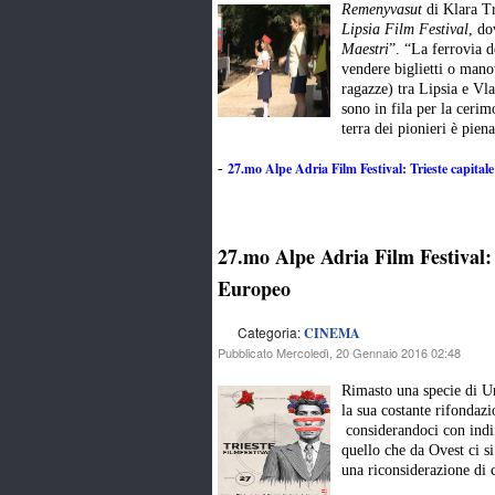
Remenyvasut
di Klara Tr
Lipsia Film Festival
, do
Maestri
”. “La ferrovia 
vendere biglietti o mano
ragazze) tra Lipsia e Vl
sono in fila per la cerim
terra dei pionieri è piena
27.mo Alpe Adria Film Festival: Trieste capita
-
27.mo Alpe Adria Film Festival: 
Europeo
Categoria:
CINEMA
Pubblicato Mercoledì, 20 Gennaio 2016 02:48
Rimasto una specie di U
la sua costante rifondazi
considerandoci con indif
quello che da Ovest ci si
una riconsiderazione di