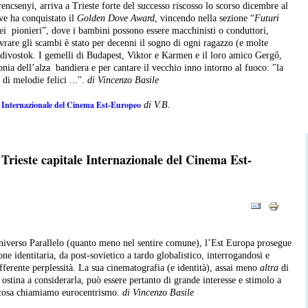
encsenyi, arriva a Trieste forte del successo riscosso lo scorso dicembre al
ve ha conquistato il
Golden Dove Award
, vincendo nella sezione “
Futuri
dei pionieri”, dove i bambini possono essere macchinisti o conduttori,
vrare gli scambi è stato per decenni il sogno di ogni ragazzo (e molte
adivostok. I gemelli di Budapest, Viktor e Karmen e il loro amico Gergő,
onia dell’alza bandiera e per cantare il vecchio inno intorno al fuoco: "la
 di melodie felici ...".
di Vincenzo Basile
le Internazionale del Cinema Est-Europeo
di V.B.
Trieste capitale Internazionale del Cinema Est-
niverso Parallelo (quanto meno nel sentire comune), l’Est Europa prosegue
one identitaria, da post-sovietico a tardo globalistico, interrogandosi e
ferente perplessità. La sua cinematografia (e identità), assai meno
altra
di
 ostina a considerarla, può essere pertanto di grande interesse e stimolo a
 cosa chiamiamo eurocentrismo.
di Vincenzo Basile