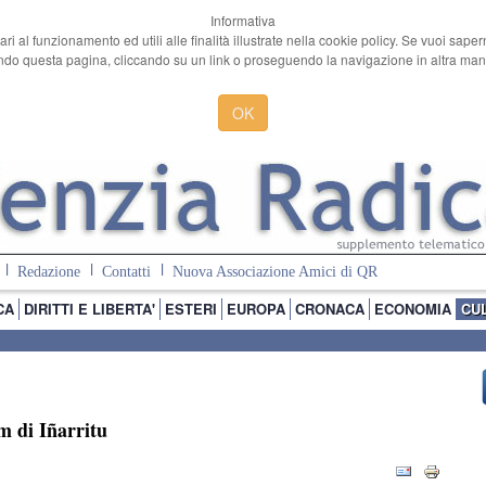
Informativa
ari al funzionamento ed utili alle finalità illustrate nella cookie policy. Se vuoi sape
o questa pagina, cliccando su un link o proseguendo la navigazione in altra manie
OK
Redazione
Contatti
Nuova Associazione Amici di QR
CA
DIRITTI E LIBERTA'
ESTERI
EUROPA
CRONACA
ECONOMIA
CU
lm di Iñarritu