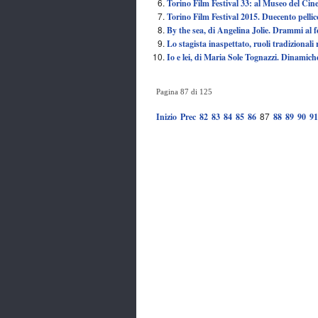
Torino Film Festival 33: al Museo del Cinem
Torino Film Festival 2015. Duecento pelli
By the sea, di Angelina Jolie. Drammi al f
Lo stagista inaspettato, ruoli tradizionali 
Io e lei, di Maria Sole Tognazzi. Dinamich
Pagina 87 di 125
87
Inizio
Prec
82
83
84
85
86
88
89
90
91