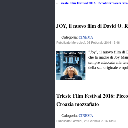
Trieste Film Festival 2016: Piccoli ferrovieri cr
-
JOY, il nuovo film di David O. R
Categoria:
CINEMA
Pubblicato Mercoledì, 03 Febbraio 2016 13:46
“
Joy
”, il nuovo film di 
che la madre di Joy Man
sempre attaccata alla te
della sua originale e squ
Trieste Film Festival 2016: Picco
Croazia mozzafiato
Categoria:
CINEMA
Pubblicato Giovedì, 28 Gennaio 2016 13:37