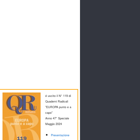
é uscito il N° 119 di
Quaderni Radicali
"EUROPA punto e a
capo"
Anno 47° Speciale
M
aggio 2024
Presentazione