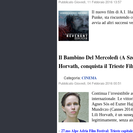
Pubblicato Giovedì, 11 Febbraio 2016 13:57
Il nuovo film di A.I. Iña
Punke, sta riscuotendo c
avvia ad altri successi v
Il Bambino Del Mercoledì (A Sze
Horvath, conquista il Trieste Fi
Categoria:
CINEMA
Pubblicato Giovedì, 04 Febbraio 2016 00:51
Continua l’irresistibile 
internazionale. Le vitto
Agnes Sòs ed Eszter Hajd
Mundrczo (Cannes 2014)
Lili Horvath, è un susseg
legittimamente, senza ai
27.mo Alpe Adria Film Festival: Trieste capita
-