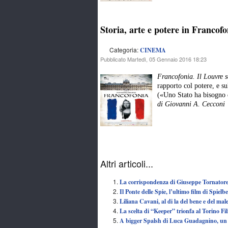
Storia, arte e potere in Francof
Categoria:
CINEMA
Pubblicato Martedì, 05 Gennaio 2016 18:23
Francofonia. Il Louvre 
rapporto col potere, e su
(«Uno Stato ha bisogno d
di
Giovanni A. Cecconi
Altri articoli...
La corrispondenza di Giuseppe Tornatore.
Il Ponte delle Spie, l’ultimo film di Spielb
Liliana Cavani, al di la del bene e del ma
La scelta di “Keeper” trionfa al Torino Fi
A bigger Spalsh di Luca Guadagnino, un e