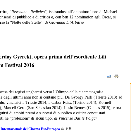
rritu, “
Revenant - Redivivo
”, ispirandosi all’omonimo libro di Michael
onsensi di pubblico e di critica e, con ben 12 nomination agli Oscar, si
erso la “Notte delle Stelle”.
di Giovanna D’Arbitrio
rday Gyerek), opera prima dell’esordiente Lili
lm Festival 2016
ascesa dei registi ungheresi verso l’Olimpo della cinematografia
rie degli ultimi anni non si contano più. Da Gyorgy Palfi (Trieste 2013) ad
u, vincitrici a Trieste 2014, a Gabor Reisz (Torino 2014), Kornell
, Marcell Gero (San Sebastian 2014), Laslo Nemes (Cannes 2015), e ora
uirsi di ambiti premi e successi di pubblico e critica conquistati
uti nè “protezioni” di alcun tipo.
di Vincenzo Basile Polgar
le Internazionale del Cinema Est-Europeo
di V.B.