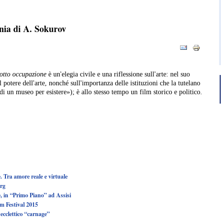
onia di A. Sokurov
sotto occupazione
è un'elegia civile e una riflessione sull'arte: nel suo
l potere dell'arte, nonché sull'importanza delle istituzioni che la tutelano
i un museo per esistere»); è allo stesso tempo un film storico e politico.
 Tra amore reale e virtuale
erg
le, in “Primo Piano” ad Assisi
lm Festival 2015
cclettico “carnage”