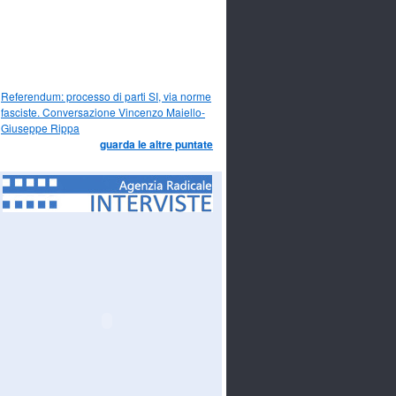
Referendum: processo di parti SI, via norme
fasciste. Conversazione Vincenzo Maiello-
Giuseppe Rippa
guarda le altre puntate