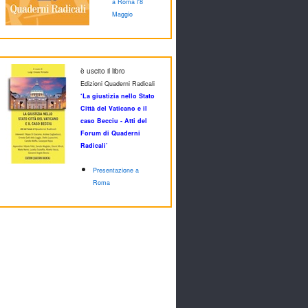
a Roma l'8
Maggio
è uscito il libro
Edizioni Quaderni Radicali
‘La giustizia nello Stato
Città del Vaticano e il
caso Becciu - Atti del
Forum di Quaderni
Radicali’
Presentazione a
Roma