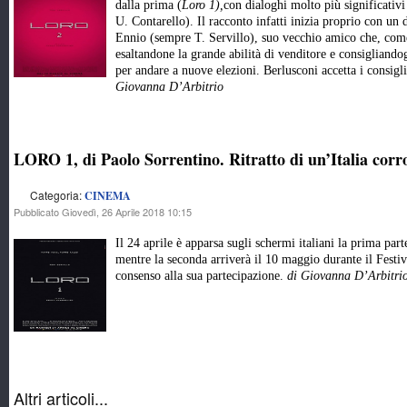
dalla prima (
Loro 1),
con dialoghi molto più significativi
U. Contarello). Il racconto infatti inizia proprio con un 
Ennio (sempre T. Servillo), suo vecchio amico che, come 
esaltandone la grande abilità di venditore e consigliandog
per andare a nuove elezioni. Berlusconi accetta i consigli
Giovanna D’Arbitrio
LORO 1, di Paolo Sorrentino. Ritratto di un’Italia corr
Categoria:
CINEMA
Pubblicato Giovedì, 26 Aprile 2018 10:15
Il 24 aprile è apparsa sugli schermi italiani la prima par
mentre la seconda arriverà il 10 maggio durante il Festi
consenso alla sua partecipazione.
di Giovanna D’Arbitri
Altri articoli...