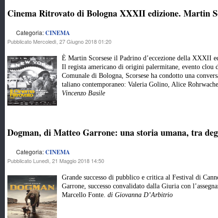
Cinema Ritrovato di Bologna XXXII edizione. Martin Sc
Categoria:
CINEMA
Pubblicato Mercoledì, 27 Giugno 2018 01:20
È Martin Scorsese il Padrino d’eccezione della XXXII e
Il regista americano di origini palermitane, evento clou 
Comunale di Bologna, Scorsese ha condotto una conversa
taliano contemporaneo: Valeria Golino, Alice Rohrwach
Vincenzo Basile
Dogman, di Matteo Garrone: una storia umana, tra deg
Categoria:
CINEMA
Pubblicato Lunedì, 21 Maggio 2018 14:50
Grande successo di pubblico e critica al Festival di Cann
Garrone, successo convalidato dalla Giuria con l’assegn
Marcello Fonte.
di Giovanna D’Arbitrio