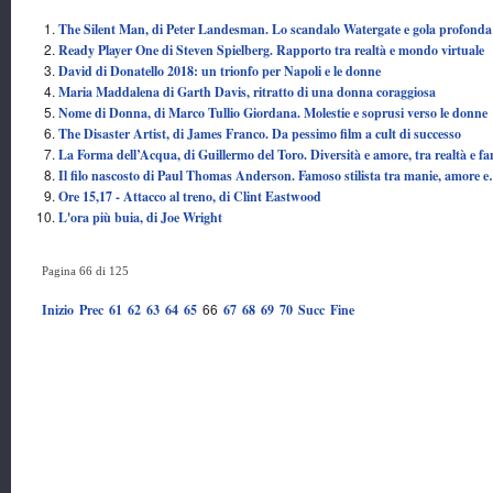
The Silent Man, di Peter Landesman. Lo scandalo Watergate e gola profonda
Ready Player One di Steven Spielberg. Rapporto tra realtà e mondo virtuale
David di Donatello 2018: un trionfo per Napoli e le donne
Maria Maddalena di Garth Davis, ritratto di una donna coraggiosa
Nome di Donna, di Marco Tullio Giordana. Molestie e soprusi verso le donne
The Disaster Artist, di James Franco. Da pessimo film a cult di successo
La Forma dell’Acqua, di Guillermo del Toro. Diversità e amore, tra realtà e fa
Il filo nascosto di Paul Thomas Anderson. Famoso stilista tra manie, amore 
Ore 15,17 - Attacco al treno, di Clint Eastwood
L'ora più buia, di Joe Wright
Pagina 66 di 125
66
Inizio
Prec
61
62
63
64
65
67
68
69
70
Succ
Fine