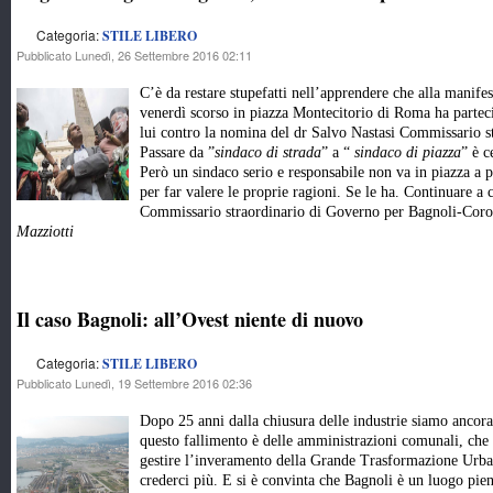
Categoria:
STILE LIBERO
Pubblicato Lunedì, 26 Settembre 2016 02:11
C’è da restare stupefatti nell’apprendere che alla manifes
venerdì scorso in piazza Montecitorio di Roma ha parteci
lui contro la nomina del dr Salvo Nastasi Commissario 
Passare da ”
sindaco di strada
” a “
sindaco di piazza
” è c
Però un sindaco serio e responsabile non va in piazza a pr
per far valere le proprie ragioni. Se le ha. Continuare a 
Commissario straordinario di Governo per Bagnoli-Corog
Mazziotti
Il caso Bagnoli: all’Ovest niente di nuovo
Categoria:
STILE LIBERO
Pubblicato Lunedì, 19 Settembre 2016 02:36
Dopo 25 anni dalla chiusura delle industrie siamo ancora 
questo fallimento è delle amministrazioni comunali, che
gestire l’inveramento della Grande Trasformazione Urba
crederci più. E si è convinta che Bagnoli è un luogo pien