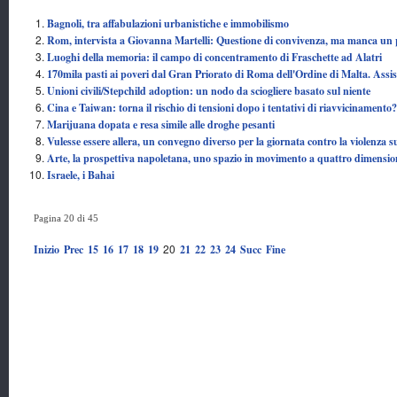
Bagnoli, tra affabulazioni urbanistiche e immobilismo
Rom, intervista a Giovanna Martelli: Questione di convivenza, ma manca un 
Luoghi della memoria: il campo di concentramento di Fraschette ad Alatri
170mila pasti ai poveri dal Gran Priorato di Roma dell'Ordine di Malta. Assis
Unioni civili/Stepchild adoption: un nodo da sciogliere basato sul niente
Cina e Taiwan: torna il rischio di tensioni dopo i tentativi di riavvicinamento?
Marijuana dopata e resa simile alle droghe pesanti
Vulesse essere allera, un convegno diverso per la giornata contro la violenza s
Arte, la prospettiva napoletana, uno spazio in movimento a quattro dimensio
Israele, i Bahai
Pagina 20 di 45
20
Inizio
Prec
15
16
17
18
19
21
22
23
24
Succ
Fine