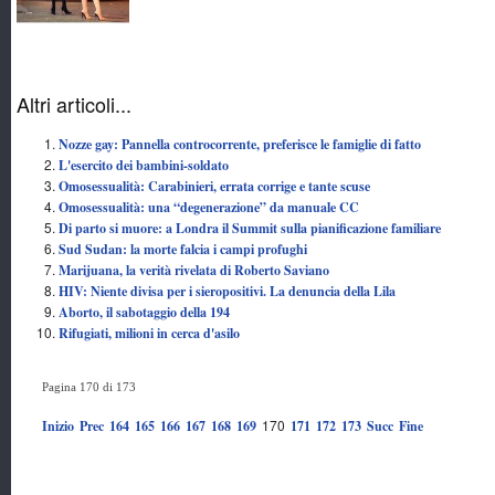
Altri articoli...
Nozze gay: Pannella controcorrente, preferisce le famiglie di fatto
L'esercito dei bambini-soldato
Omosessualità: Carabinieri, errata corrige e tante scuse
Omosessualità: una “degenerazione” da manuale CC
Di parto si muore: a Londra il Summit sulla pianificazione familiare
Sud Sudan: la morte falcia i campi profughi
Marijuana, la verità rivelata di Roberto Saviano
HIV: Niente divisa per i sieropositivi. La denuncia della Lila
Aborto, il sabotaggio della 194
Rifugiati, milioni in cerca d'asilo
Pagina 170 di 173
170
Inizio
Prec
164
165
166
167
168
169
171
172
173
Succ
Fine