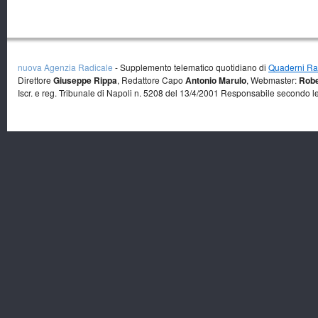
nuova Agenzia Radicale
- Supplemento telematico quotidiano di
Quaderni Rad
Direttore
Giuseppe Rippa
, Redattore Capo
Antonio Marulo
, Webmaster:
Robe
Iscr. e reg. Tribunale di Napoli n. 5208 del 13/4/2001 Responsabile secondo l