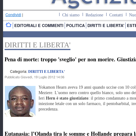
Condividi
|
Chi siamo
Redazione
Contatti
Nuo
EDITORIALI E COMMENTI
POLITICA
DIRITTI E LIBERTA'
EST
DIRITTI E LIBERTA'
Pena di morte: troppo 'sveglio' per non morire. Giustizi
Categoria:
DIRITTI E LIBERTA'
Pubblicato Giovedì, 19 Luglio 2012 14:06
Yokamon Hearn aveva 19 anni quando uccise con 10 colpi 
Meziere. L'uomo nero contro quello bianco, solo uno dei 
Ieri
Hern è stato giustiziato
: il primo condannato a mor
iniezione letale con un solo farmaco, il pentobarbital, in
precedenza.
Eutanasia: l’Olanda tira le somme e Hollande prepara l