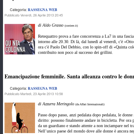
Categoria:
RASSEGNA WEB
Pubblicato Venerdì, 26 Aprile 2013 20:45
di Aldo Grasso
(corriere.it)
Retequattro prova a fare concorrenza a La7 in una fascia 
intorno alle 20.30. Di là, dal lunedì al venerdì, c'è «Ot
ora c'è Paolo Del Debbio, con lo spin-off di «Quinta c
contribuito non poco al successo dei grillini.
Emancipazione femminile. Santa alleanza contro le don
Categoria:
RASSEGNA WEB
Pubblicato Martedì, 23 Aprile 2013 10:58
di Azzurra Meringolo
(da Affari Internazionali)
Passo dopo passo, anzi pedalata dopo pedalata, le donn
diritto: possono finalmente andare in bicicletta. Per ora 
da un guardiano e stando attente a non inciampare nel tr
Nell’unico paese del mondo dove alle donne è ancora neg