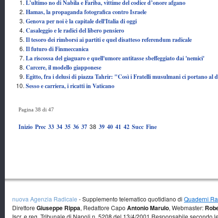
L’ultimo no di Nabila e Fariba, vittime del codice d’onore afgano
Hamas, la propaganda fotografica contro Israele
Genova per noi è la capitale dell'Italia di oggi
Casaleggio e le radici del libero pensiero
Il tesoro dei rimborsi ai partiti e quel disatteso referendum radicale
Il futuro di Finmeccanica
La riscossa del giaguaro e quell'umore antitasse sbeffeggiato dai 'nemici'
Carcere, il modello giapponese
Egitto, fra i delusi di piazza Tahrir: "Così i Fratelli musulmani ci portano al 
Sesso e carriera, i ricatti in Vaticano
Pagina 38 di 47
38
Inizio
Prec
33
34
35
36
37
39
40
41
42
Succ
Fine
nuova Agenzia Radicale
- Supplemento telematico quotidiano di
Quaderni Rad
Direttore
Giuseppe Rippa
, Redattore Capo
Antonio Marulo
, Webmaster:
Robe
Iscr. e reg. Tribunale di Napoli n. 5208 del 13/4/2001 Responsabile secondo l