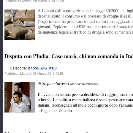
Pubblicato Giovedì, 28 Marzo 2013 17:29
A 12 anni dall’approvazione della legge 30/2000 nel lugl
depenalizzato il consumo e il possesso di droghe illegali
l’esperimento ha prodotto risultati molto incoraggianti: l
giovani, l’epidemia di AIDS tra i consumatori è stata fe
delinquenza legata al traffico di droga e sono aumentati i
Disputa con l'India. Caso marò, chi non comanda in Ita
Categoria:
RASSEGNA WEB
Pubblicato Martedì, 26 Marzo 2013 00:58
di Stefano Silvestri
(da Affari internazionali)
È avvenuto che una pecora decidesse di ruggire, ma riusci
scherno. La politica estera italiana è stata spesso accusa
italiani, riconsegnati all'india pochi giorni dopo l'annunc
affogata nel ridicolo.