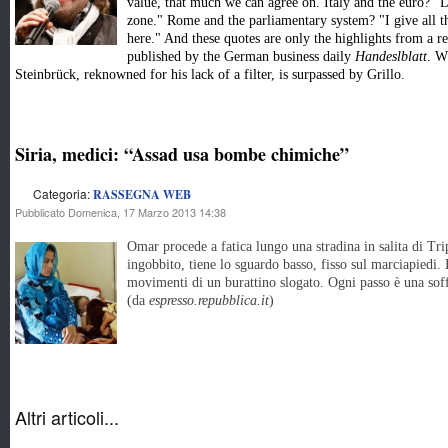
value, that much we can agree on. Italy and the euro? "De
zone." Rome and the parliamentary system? "I give all th
here." And these quotes are only the highlights from a r
published by the German business daily
Handeslblatt
. W
Steinbrück, reknowned for his lack of a filter, is surpassed by Grillo.
Siria, medici: “Assad usa bombe chimiche”
Categoria:
RASSEGNA WEB
Pubblicato Domenica, 17 Marzo 2013 14:38
Omar procede a fatica lungo una stradina in salita di Tri
ingobbito, tiene lo sguardo basso, fisso sul marciapiedi. 
movimenti di un burattino slogato. Ogni passo è una so
(da
espresso.repubblica.it
)
Altri articoli...