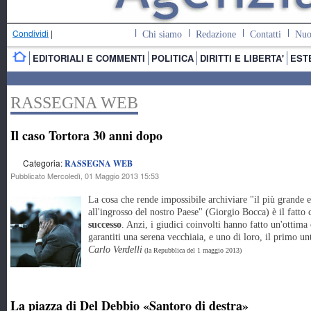
Condividi
|
Chi siamo
Redazione
Contatti
Nuo
EDITORIALI E COMMENTI
POLITICA
DIRITTI E LIBERTA'
EST
RASSEGNA WEB
Il caso Tortora 30 anni dopo
Categoria:
RASSEGNA WEB
Pubblicato Mercoledì, 01 Maggio 2013 15:53
La cosa che rende impossibile archiviare "il più grande 
all'ingrosso del nostro Paese" (Giorgio Bocca) è il fatto
successo
. Anzi, i giudici coinvolti hanno fatto un'ottima ca
garantiti una serena vecchiaia, e uno di loro, il primo unt
Carlo Verdelli
(la Repubblica del 1 maggio 2013)
La piazza di Del Debbio «Santoro di destra»