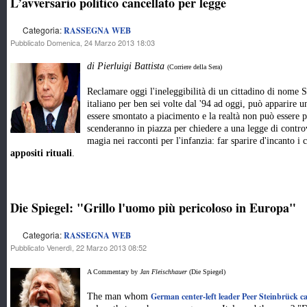
L’avversario politico cancellato per legge
Categoria:
RASSEGNA WEB
Pubblicato Domenica, 24 Marzo 2013 18:03
di Pierluigi Battista
(Corriere della Sera)
Reclamare oggi l'ineleggibilità di un cittadino di nome S
italiano per ben sei volte dal '94 ad oggi, può apparire u
essere smontato a piacimento e la realtà non può essere p
scenderanno in piazza per chiedere a una legge di contro
magia nei racconti per l'infanzia: far sparire d'incanto i c
appositi rituali
.
Die Spiegel: "Grillo l'uomo più pericoloso in Europa"
Categoria:
RASSEGNA WEB
Pubblicato Venerdì, 22 Marzo 2013 08:52
A Commentary by
Jan Fleischhauer
(Die Spiegel)
German center-left leader Peer Steinbrück c
The man whom