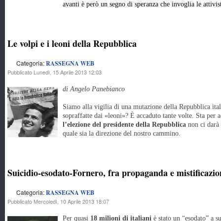
avanti è però un segno di speranza che invoglia le attivist
Le volpi e i leoni della Repubblica
Categoria:
RASSEGNA WEB
Pubblicato Lunedì, 15 Aprile 2013 12:03
di Angelo Panebianco
Siamo alla vigilia di una mutazione della Repubblica ita
sopraffatte dai «leoni»? È accaduto tante volte. Sta per a
l’elezione del presidente della Repubblica
non ci darà 
quale sia la direzione del nostro cammino.
Suicidio-esodato-Fornero, fra propaganda e mistificazio
Categoria:
RASSEGNA WEB
Pubblicato Mercoledì, 10 Aprile 2013 18:07
Per quasi
18 milioni di italiani
è stato un “esodato” a s