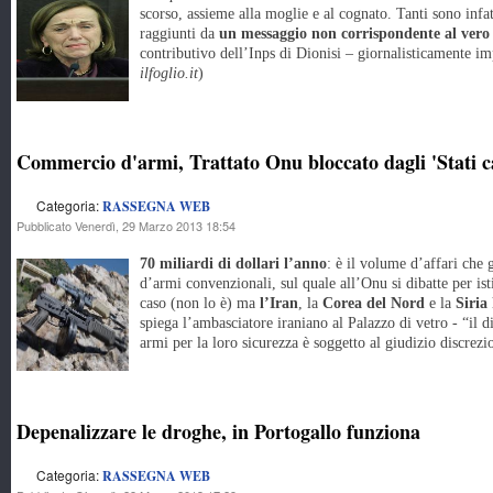
scorso, assieme alla moglie e al cognato. Tanti sono infatt
raggiunti da
un messaggio non corrispondente al vero
contributivo dell’Inps di Dionisi – giornalisticamente im
ilfoglio.it
)
Commercio d'armi, Trattato Onu bloccato dagli 'Stati c
Categoria:
RASSEGNA WEB
Pubblicato Venerdì, 29 Marzo 2013 18:54
70 miliardi di dollari l’anno
: è il volume d’affari che
d’armi convenzionali, sul quale all’Onu si dibatte per isti
caso (non lo è) ma
l’Iran
, la
Corea del Nord
e la
Siria
spiega l’ambasciatore iraniano al Palazzo di vetro - “il di
armi per la loro sicurezza è soggetto al giudizio discrezio
Depenalizzare le droghe, in Portogallo funziona
Categoria:
RASSEGNA WEB