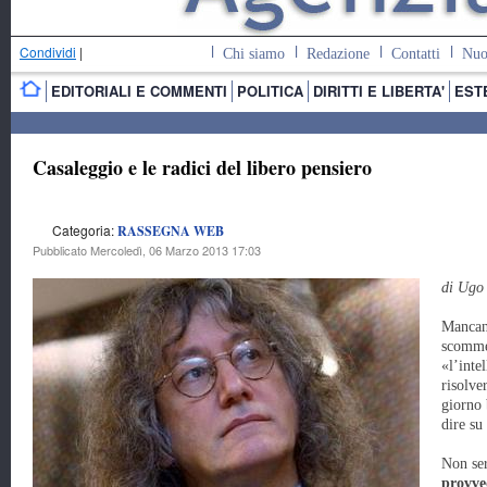
Condividi
|
Chi siamo
Redazione
Contatti
Nuo
EDITORIALI E COMMENTI
POLITICA
DIRITTI E LIBERTA'
EST
Casaleggio e le radici del libero pensiero
Categoria:
RASSEGNA WEB
Pubblicato Mercoledì, 06 Marzo 2013 17:03
di Ugo
Mancan
scomme
«l’inte
risolve
giorno 
dire su
Non ser
provve