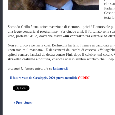
che sia
Parlame
Costitu
testa lo
Secondo Grillo è una «circonvenzione di elettore», poiché l’onorevole pu
una legge contraria al programma». Per cinque anni, il fortunato se la spa
voto, protesta Grillo, dovrebbe essere
«un contratto tra elettore ed elet
Non è l’unico a pensarla così. Berlusconi ha fatto firmare ai candidati un
«non tradire il mandato». E di astenersi dai cambi di casacca. «Voltagabba
epiteti vennero lanciati da destra contro Fini, dopo il celebre «mi cacci».
stravolto costume e politica
, cosicché adesso sembra scontato che il deput
lastampa.it
prosegui la lettura integrale su
Il futuro visto da Casaleggio, 2020 guerra mondiale
(VIDEO)
-
< Prec
Succ >