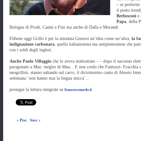
– se preferite
il posto trend
Berlusconi
e 
Papa
, della 
Bologna di Prodi, Casini e Fini ma anche di Dalla e Morandi.
Ebbene oggi Grillo è per la smodata Genova un’idea come un’altra,
la fa
indignazione carbonara
, quella italianissima ma antipiemontese che part
con i soldi degli inglesi.
Anche Paolo Villaggio
che lo aveva maltrattato – – dopo il successo elett
paragonato a Mao: meglio di Mao, . E non credo che Fantozzi- Fracchia si
neogrillini, stanno saltando sul carro, il diciottesimo canto di Alessio In
settimana ‘non hanno mai la lingua stucca’...
francescomerlo.it
prosegui la lettura integrale su
< Prec
Succ >