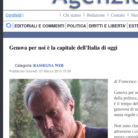
Condividi
|
Chi siamo
Redazione
Contatti
Nuo
EDITORIALI E COMMENTI
POLITICA
DIRITTI E LIBERTA'
EST
Genova per noi è la capitale dell'Italia di oggi
Categoria:
RASSEGNA WEB
Pubblicato Giovedì, 07 Marzo 2013 15:39
di Francesco
Genova per no
della politica,
è il tempo de
genovesi di su
senza regole 
Non sono clan
attraverso i c
nuova capital