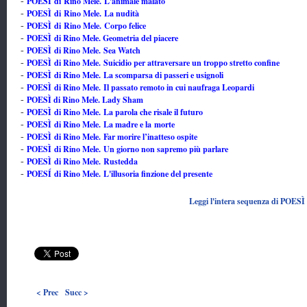
POESÌ di Rino Mele. L'animale malato
-
POESÌ di Rino Mele. La nudità
-
POESÌ di Rino Mele. Corpo felice
-
POESÌ di Rino Mele. Geometria del piacere
-
POESÌ di Rino Mele. Sea Watch
-
POESÌ di Rino Mele. Suicidio per attraversare un troppo stretto confine
-
POESÌ di Rino Mele. La scomparsa di passeri e usignoli
-
POESÌ di Rino Mele. Il passato remoto in cui naufraga Leopardi
-
POESÌ di Rino Mele. Lady Sham
-
POESÌ di Rino Mele. La parola che risale il futuro
-
POESÌ di Rino Mele. La madre e la morte
-
POESÌ di Rino Mele. Far morire l’inatteso ospite
-
POESÌ di Rino Mele. Un giorno non sapremo più parlare
-
POESÌ di Rino Mele. Rustedda
-
POESÍ di Rino Mele. L'illusoria finzione del presente
-
Leggi l'intera sequenza di POESÌ
< Prec
Succ >