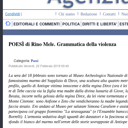
Condividi
|
Chi siamo
Redazione
Contatti
Nuo
EDITORIALI E COMMENTI
POLITICA
DIRITTI E LIBERTA'
EST
POESÌ di Rino Mele. Grammatica della violenza
Categoria:
Poesì
Pubblicato Venerdì, 22 Febbraio 2019 00:40
La sera del 18 febbraio sono tornato al Museo Archeologico Nazionale di N
famosissimo marmo del
Supplizio di Dirce
, una scultura alta quattro met
profilo, quello di Antiope vittima innocente e della regina Dirce (ora è lei 
re di Tebe caccia via la figlia resa madre dalla divina lussuria di Giove, l
Beozia, incorre nella gelosia della regina Dirce, da lei viene tormentata e 
Monte Citerone: sono Anfione e Zeto che vendicheranno la madre legando 
faccia strazio. Ero andato al Museo per salutare Simona Cavaliere e assist
partecipava col gruppo fiorentino "La stravaganza" (e l'Ensamble barocc
Borrelli). L'armonia seduttiva degli sguardi dei danzatori e la fascinosa si
sfondo il bianco del marmo nell'orrore delle storie sovrapposte di Antiope