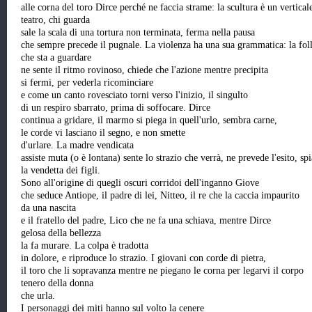
alle corna del toro Dirce perché ne faccia strame: la scultura è un vertical
teatro, chi guarda
sale la scala di una tortura non terminata, ferma nella pausa
che sempre precede il pugnale. La violenza ha una sua grammatica: la fol
che sta a guardare
ne sente il ritmo rovinoso, chiede che l'azione mentre precipita
si fermi, per vederla ricominciare
e come un canto rovesciato torni verso l'inizio, il singulto
di un respiro sbarrato, prima di soffocare. Dirce
continua a gridare, il marmo si piega in quell'urlo, sembra carne,
le corde vi lasciano il segno, e non smette
d'urlare. La madre vendicata
assiste muta (o è lontana) sente lo strazio che verrà, ne prevede l'esito, spi
la vendetta dei figli.
Sono all'origine di quegli oscuri corridoi dell'inganno Giove
che seduce Antiope, il padre di lei, Nitteo, il re che la caccia impaurito
da una nascita
e il fratello del padre, Lico che ne fa una schiava, mentre Dirce
gelosa della bellezza
la fa murare. La colpa è tradotta
in dolore, e riproduce lo strazio. I giovani con corde di pietra,
il toro che li sopravanza mentre ne piegano le corna per legarvi il corpo
tenero della donna
che urla.
I personaggi dei miti hanno sul volto la cenere