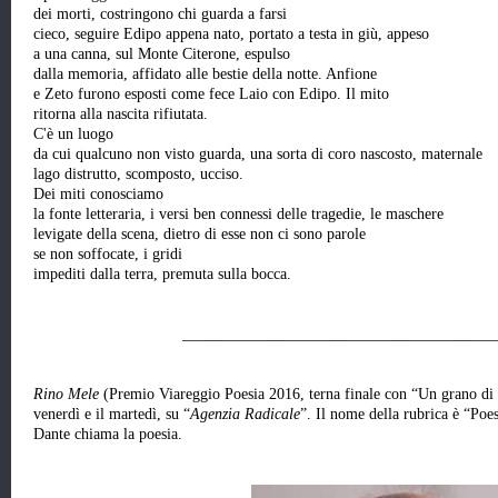
dei morti, costringono chi guarda a farsi
cieco, seguire Edipo appena nato, portato a testa in giù, appeso
a una canna, sul Monte Citerone, espulso
dalla memoria, affidato alle bestie della notte. Anfione
e Zeto furono esposti come fece Laio con Edipo. Il mito
ritorna alla nascita rifiutata.
C'è un luogo
da cui qualcuno non visto guarda, una sorta di coro nascosto, maternale
lago distrutto, scomposto, ucciso.
Dei miti conosciamo
la fonte letteraria, i versi ben connessi delle tragedie, le maschere
levigate della scena, dietro di esse non ci sono parole
se non soffocate, i gridi
impediti dalla terra, premuta sulla bocca.
________________________________________
Rino Mele
(Premio Viareggio Poesia 2016, terna finale con “Un grano di 
venerdì e il martedì, su “
Agenzia Radicale
”. Il nome della rubrica è “Poe
Dante chiama la poesia.