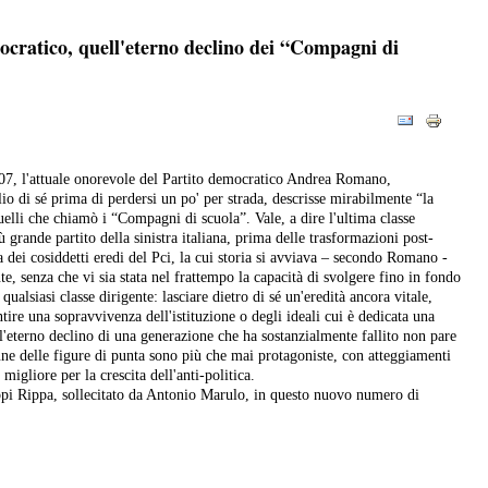
ocratico, quell'eterno declino dei “Compagni di
007, l'attuale onorevole del Partito democratico Andrea Romano,
io di sé prima di perdersi un po' per strada, descrisse mirabilmente “la
uelli che chiamò i “Compagni di scuola”. Vale, a dire l'ultima classe
ù grande partito della sinistra italiana, prima delle trasformazioni post-
a dei cosiddetti eredi del Pci, la cui storia si avviava – secondo Romano -
e, senza che vi sia stata nel frattempo la capacità di svolgere fino in fondo
qualsiasi classe dirigente: lasciare dietro di sé un'eredità ancora vitale,
tire una sopravvivenza dell'istituzione o degli ideali cui è dedicata una
e l'eterno declino di una generazione che ha sostanzialmente fallito non pare
cune delle figure di punta sono più che mai protagoniste, con atteggiamenti
 migliore per la crescita dell'anti-politica.
ppi Rippa, sollecitato da Antonio Marulo, in questo nuovo numero di