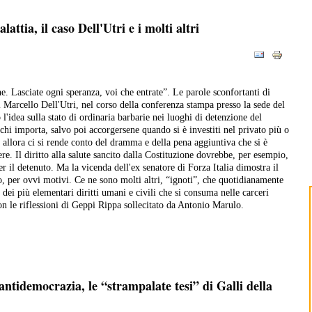
attia, il caso Dell'Utri e i molti altri
e. Lasciate ogni speranza, voi che entrate”. Le parole sconfortanti di
 Marcello Dell'Utri, nel corso della conferenza stampa presso la sede del
 l'idea sulla stato di ordinaria barbarie nei luoghi di detenzione del
chi importa, salvo poi accorgersene quando si è investiti nel privato più o
allora ci si rende conto del dramma e della pena aggiuntiva che si è
cere. Il diritto alla salute sancito dalla Costituzione dovrebbe, per esempio,
er il detenuto. Ma la vicenda dell'ex senatore di Forza Italia dimostra il
to, per ovvi motivi. Ce ne sono molti altri, “ignoti”, che quotidianamente
 dei più elementari diritti umani e civili che si consuma nelle carceri
on le riflessioni di Geppi Rippa sollecitato da Antonio Marulo.
antidemocrazia, le “strampalate tesi” di Galli della