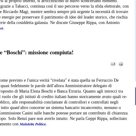
si al proprio interno, si arricchiscono di nuovi sconcertanti elementi.
zie a Tabacci, continua così il suo percorso verso la sfida elettorale, con
e Riccardo Magi, mentre sembra sempre più urgente la necessità di trovare
 energie per preservare il patrimonio di idee del leader storico, che rischia
cerie della cosiddetta galassia. Ne discute Giuseppe Rippa, con Antonio
ica
.
e “Boschi”: missione compiuta!
come previsto e l'unica verità “rivelata” è stata quella su Ferruccio De
o quasi fedelmente le parole dell'allora Amministratore delegato di
proposito di Maria Elena Boschi e Banca Etruria.
Quanto agli intrecci tra
l ruolo che gli istituti di credito italiani hanno storicamente avuto quali re-
bblico, alle responsabilità conclamate di controllori e controllati negli
e tutto quant'altro concerne un sistema bancario incancrenito, nessuno o
 Commissione Casini sulle banche potesse portare un contributo di chiarezza.
opo. Solo Renzi pare non averlo intuito. Ne parla Geppi Rippa, sollecitato
Maledetta Politica
tamento con
.