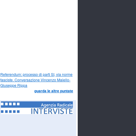
Referendum: processo di parti SI, via norme
fasciste. Conversazione Vincenzo Maiello-
Giuseppe Rippa
guarda le altre puntate