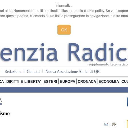
Informativa
ari al funzionamento ed utili alle finalità illustrate nella cookie policy. Se vuoi sape
o questa pagina, cliccando su un link o proseguendo la navigazione in altra manie
OK
Redazione
Contatti
Nuova Associazione Amici di QR
CA
DIRITTI E LIBERTA'
ESTERI
EUROPA
CRONACA
ECONOMIA
CU
A
cismo