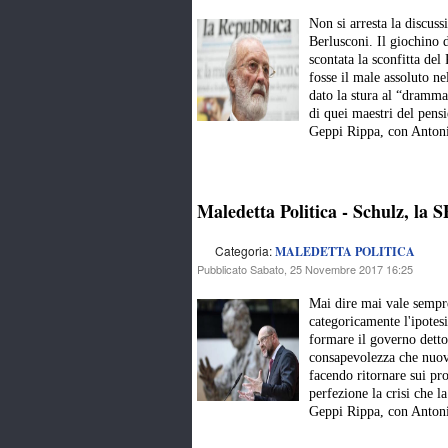
Non si arresta la discuss
Berlusconi. Il giochino 
scontata la sconfitta del
fosse il male assoluto ne
dato la stura al “dramma”
di quei maestri del pensi
Geppi Rippa, con Anton
Maledetta Politica - Schulz, la S
Categoria:
MALEDETTA POLITICA
Pubblicato Sabato, 25 Novembre 2017 16:25
Mai dire mai vale sempr
categoricamente l'ipotes
formare il governo detto
consapevolezza che nuove
facendo ritornare sui pro
perfezione la crisi che l
Geppi Rippa, con Anton