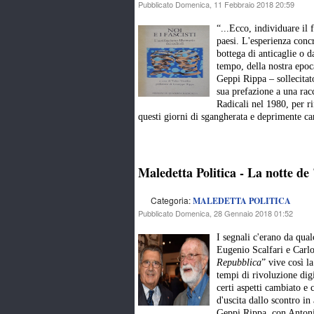
Pubblicato Domenica, 11 Febbraio 2018 20:59
“
...Ecco, individuare il 
paesi. L'esperienza conc
bottega di anticaglie o d
tempo, della nostra epoc
Geppi Rippa – sollecitat
sua prefazione a una racco
Radicali nel 1980, per r
questi giorni di sgangherata e deprimente ca
Maledetta Politica - La notte d
Categoria:
MALEDETTA POLITICA
Pubblicato Domenica, 28 Gennaio 2018 01:52
I segnali c'erano da qua
Eugenio Scalfari e Carlo 
Repubblica
” vive così l
tempi di rivoluzione digi
certi aspetti cambiato e 
d'uscita dallo scontro in
Geppi Rippa, con Anton