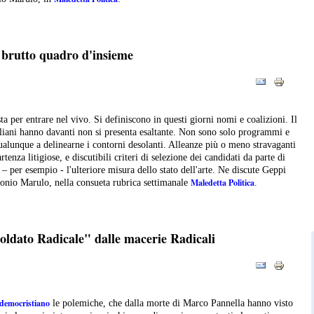
n brutto quadro d'insieme
a per entrare nel vivo. Si definiscono in questi giorni nomi e coalizioni. Il
taliani hanno davanti non si presenta esaltante. Non sono solo programmi e
alunque a delinearne i contorni desolanti. Alleanze più o meno stravaganti
tenza litigiose, e discutibili criteri di selezione dei candidati da parte di
 – per esempio - l'ulteriore misura dello stato dell'arte. Ne discute Geppi
Maledetta Politica
tonio Marulo, nella consueta rubrica settimanale
.
"soldato Radicale" dalle macerie Radicali
 democristiano
le polemiche, che dalla morte di Marco Pannella hanno visto