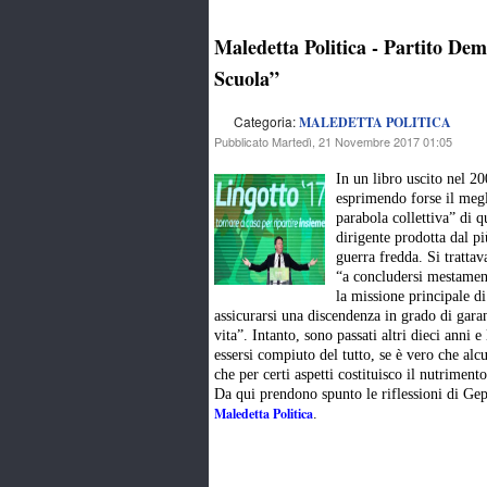
Maledetta Politica - Partito Dem
Scuola”
Categoria:
MALEDETTA POLITICA
Pubblicato Martedì, 21 Novembre 2017 01:05
In un libro uscito nel 2
esprimendo forse il megl
parabola collettiva” di q
dirigente prodotta dal pi
guerra fredda. Si trattav
“a concludersi mestament
la missione principale di 
assicurarsi una discendenza in grado di garan
vita”.
Intanto, sono passati altri dieci anni 
essersi compiuto del tutto, se è vero che al
che per certi aspetti costituisco il nutrimento
Da qui prendono spunto le riflessioni di Ge
Maledetta Politica
.