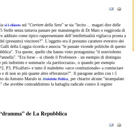
si è chiesto
gia
sul “
Corriere della Sera
” se sia “lecito ... magari dire delle
 5 Stelle senza tuttavia passare per manutengolo di Di Maio o reggicoda di
e additato come tipico rappresentante dell’intellettualità vigliacca pronta a
del (presunto) vincitore?”. L'oggetto era il presunto carattere eversivo dei
le Galli della Loggia ricorda e associa “le passate vicende politiche di questo
ubblica”. Tra queste, quelle che hanno visto protagonista “il nonviolento
Pannella”.
“Era forse – si chiede il Professore - un esempio di distinguo
e più indistinte e sommarie «la partitocrazia», o quando per esempio
P2, P3, PScalfari» e tutto il maledetto «arco costituzionale» a cominciare
 e di non so più quante altre efferatezze?”.
Il paragone ardito con i
5
M
aledetta Politica
tato da Antonio Marulo in
, per chiarire alcune “strampalate
” che avrebbe contraddistinto la battaglia radicale contro il regime
 il “dramma” de La Repubblica