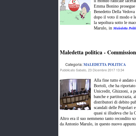
il mondo radicale lacerar
Emma Bonino prosegue gra
Benedetto Della Vedova 
dopo il voto il modo e le
la sepoltura sotto le ma
Maledetta Polit
Marulo, in
Maledetta politica - Commission
Categoria:
MALEDETTA POLITICA
Pubblicato Sabato, 23 Dicembre 2017 13:34
Alla fine tutto è andato 
Bortoli, che ha riportat
Unicredit, Ghizzoni, a 
banche e partitocrazia, a
distributori di debito pu
scandali delle Popolari 
quasi si illudeva che la
Altro era il suo nemmeno tanto recondito sc
da Antonio Marulo, in questo nuovo appun