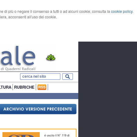
rne di più o negare il consenso a tutti o ad alcuni cookie, consulta la
cookie policy
.
ra, acconsenti all'uso dei cookie.
LTURA
RUBRICHE
é uscito il N° 119 di