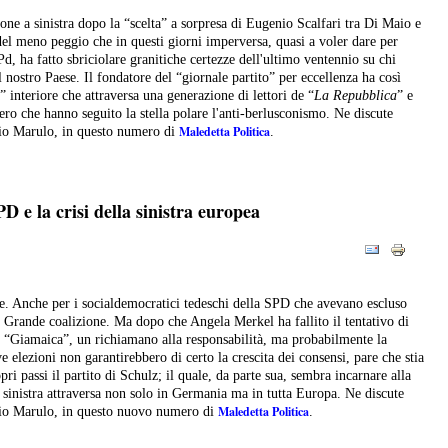
ione a sinistra dopo la “scelta” a sorpresa di Eugenio Scalfari tra Di Maio e
del meno peggio che in questi giorni imperversa, quasi a voler dare per
 Pd, ha fatto sbriciolare granitiche certezze dell'ultimo ventennio su chi
l nostro Paese. Il fondatore del “giornale partito” per eccellenza ha così
 interiore che attraversa una generazione di lettori de “
La Repubblica
” e
ero che hanno seguito la stella polare l'anti-berlusconismo. Ne discute
Maledetta Politica
io Marulo, in questo numero di
.
PD e la crisi della sinistra europea
e. Anche per i socialdemocratici tedeschi della SPD che avevano escluso
i Grande coalizione. Ma dopo che Angela Merkel ha fallito il tentativo di
 “Giamaica”, un richiamano alla responsabilità, ma probabilmente la
 elezioni non garantirebbero di certo la crescita dei consensi, pare che stia
pri passi il partito di Schulz; il quale, da parte sua, sembra incarnare alla
a sinistra attraversa non solo in Germania ma in tutta Europa. Ne discute
Maledetta Politica
io Marulo, in questo nuovo numero di
.