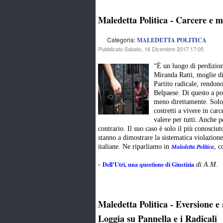
Maledetta Politica - Carcere e mal
Categoria:
MALEDETTA POLITICA
Pubblicato Sabato, 16 Dicembre 2017 17:05
“È un luogo di perdizion
Miranda Ratti, moglie di
Partito radicale, rendono
Belpaese. Di questo a po
meno direttamente. Solo 
costretti a vivere in car
valere per tutti. Anche p
contrario. Il suo caso è solo il più conosciu
stanno a dimostrare la sistematica violazione
Maledetta Politica
italiane. Ne riparliamo in
, c
Dell’Utri, una questione di Giustizia
-
di A.M.
Maledetta Politica - Eversione e 
Loggia su Pannella e i Radicali