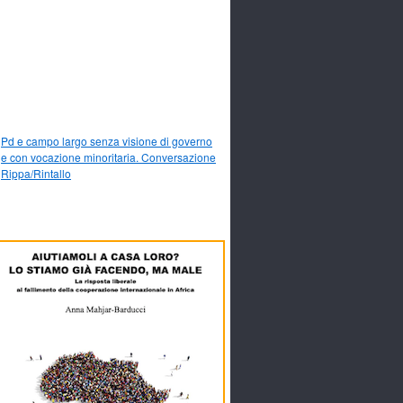
Pd e campo largo senza visione di governo
e con vocazione minoritaria. Conversazione
Rippa/Rintallo