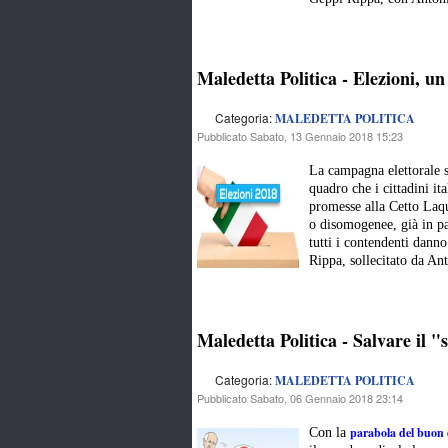
Maledetta Politica - Elezioni, u
Categoria:
MALEDETTA POLITICA
Pubblicato Sabato, 13 Gennaio 2018 15:23
La campagna elettorale st
quadro che i cittadini i
promesse alla Cetto Laqu
o disomogenee, già in par
tutti i contendenti danno
Rippa, sollecitato da An
Maledetta Politica - Salvare il 
Categoria:
MALEDETTA POLITICA
Pubblicato Sabato, 06 Gennaio 2018 23:14
parabola del buon
Con la