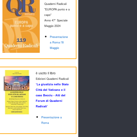
Quaderni Radicali
"EUROPA punto e a
capo"
Anno 47° Speciale
M
aggio 2024
Presentazione
a Roma l'8
Maggio
è uscito il libro
Edizioni Quaderni Radicali
‘La giustizia nello Stato
Città del Vaticano e il
caso Becciu - Atti del
Forum di Quaderni
Radicali’
Presentazione a
Roma