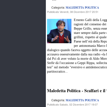
Categoria:
MALEDETTA POLITICA
Pubblicato Venerdì, 08 Dicembre 2017 20:51
Ernesto Galli della Log
ragioni del consenso dei
Beppe Grillo, senza esser
stare sempre dalla parte 
grillini, rispetto al qua
Paese nell’età della Rep
per antonomasia Marco 
dialogico quando faceva oggetto delle accus
accusava ossessivamente dalla sua radio «la 
dal Pci di aver voluto la morte di Aldo Moro
Stelle
dà l'occasione a Geppi Rippa, solleci
tesi” sul metodo “eversivo e antidemocratico
partitocratico...
Maledetta Politica - Scalfari e
Categoria:
MALEDETTA POLITICA
Pubblicato Sabato, 02 Dicembre 2017 19:07