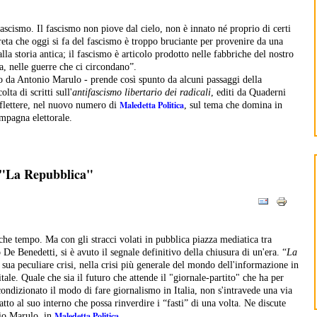
fascismo. Il fascismo non piove dal cielo, non è innato né proprio di certi
reta che oggi si fa del fascismo è troppo bruciante per provenire da una
alla storia antica; il fascismo è articolo prodotto nelle fabbriche del nostro
a, nelle guerre che ci circondano”.
o da Antonio Marulo - prende così spunto da alcuni passaggi della
lta di scritti sull'
antifascismo libertario dei radicali
, editi da Quaderni
Maledetta Politica
iflettere, nel nuovo numero di
, sul tema che domina in
mpagna elettorale.
e "La Repubblica"
lche tempo. Ma con gli stracci volati in pubblica piazza mediatica tra
De Benedetti, si è avuto il segnale definitivo della chiusura di un'era. “
La
a sua peculiare crisi, nella crisi più generale del mondo dell'informazione in
tale. Quale che sia il futuro che attende il "giornale-partito" che ha per
condizionato il modo di fare giornalismo in Italia, non s'intravede una via
 atto al suo interno che possa rinverdire i “fasti” di una volta. Ne discute
Maledetta Politica
io Marulo, in
.