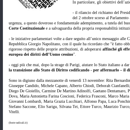
In particolare, gli obiettivi dell’a
- il rilancio del richiamo del Pres
del 2 ottobre scorso al Parlamento
urgenza, a questo doveroso e fondamentale adempimento, a tutela del bu
Corte Costituzionale
e a salvaguardia della propria responsabilità istituz
- le iniziative parlamentari volte a dare seguito all’unico messaggio alle 
Repubblica Giorgio Napolitano, con il quale ha ricordato che “è fatto obbl
rigoroso rispetto delle proprie attribuzioni, di adoperarsi
affinché gli eff
europea dei diritti dell’Uomo cessino
”.
- oggi più che mai, dopo la strage di Parigi, aiutare lo Stato italiano a da
la transizione allo Stato di Diritto codificando - per affermarlo – il 
Sono in digiuno dalla mezzanotte di venerdì 13 novembre: Rita Bernardin
Giuseppe Candido, Michele Capano, Alberto Chiodi, Deborah Cianfanelli,
Diego De Gioiellis, Carmine De Martino Adinolfi, Gaetano Dentamaro, P
Dova, Maria Antonietta Farina Coscioni, Federica Frasconi, Marco Maria
Giovanni Lombardi, Maria Grazia Lucchiari, Alfonso Papa, Luca Ponchirol
Stefano Saccone, Elio Sarigu, Silvana Tei, Ettore Turco, Maurizio Turco, 
Vitelli.
(fonte radicali.it)