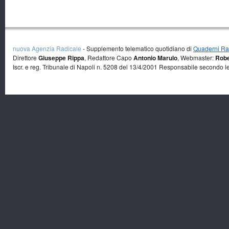
nuova Agenzia Radicale
- Supplemento telematico quotidiano di
Quaderni Rad
Direttore
Giuseppe Rippa
, Redattore Capo
Antonio Marulo
, Webmaster:
Robe
Iscr. e reg. Tribunale di Napoli n. 5208 del 13/4/2001 Responsabile secondo l