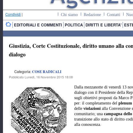
Condividi
|
Chi siamo
Redazione
Contatti
Nuo
EDITORIALI E COMMENTI
POLITICA
DIRITTI E LIBERTA'
EST
Giustizia, Corte Costituzionale, diritto umano alla co
dialogo
Categoria:
COSE RADICALI
Pubblicato Lunedì, 16 Novembre 2015 18:08
Dalla mezzanotte di venerdì 13 nov
dialogo con il Presidente della Rep
sugli obiettivi proposti da Marco Pa
per: il completamento del
plenum
delle
violazioni
alla Convenzione eu
comunitario; una
campagna dello 
transizione allo stato di diritto co
alla conoscenza.