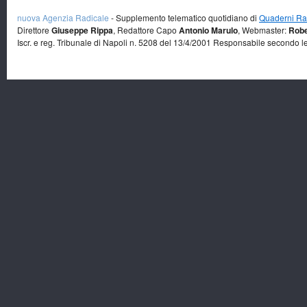
nuova Agenzia Radicale
- Supplemento telematico quotidiano di
Quaderni Rad
Direttore
Giuseppe Rippa
, Redattore Capo
Antonio Marulo
, Webmaster:
Robe
Iscr. e reg. Tribunale di Napoli n. 5208 del 13/4/2001 Responsabile secondo l