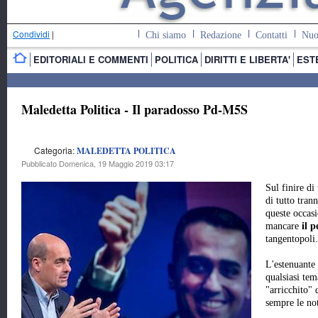
Condividi
|
Chi siamo
Redazione
Contatti
Nuo
EDITORIALI E COMMENTI
POLITICA
DIRITTI E LIBERTA'
EST
Maledetta Politica - Il paradosso Pd-M5S
Categoria:
MALEDETTA POLITICA
Pubblicato Domenica, 19 Maggio 2019 03:17
Sul finire di
di tutto tra
queste occas
mancare
il 
tangentopoli.
L'estenuante
qualsiasi tem
"arricchito"
sempre le not