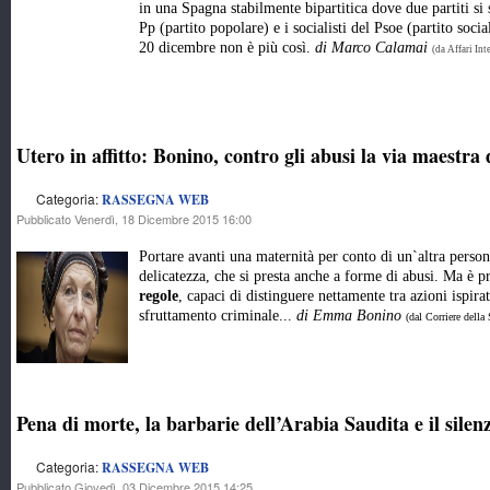
in una Spagna stabilmente bipartitica dove due partiti si s
Pp (partito popolare) e i socialisti del Psoe (partito soci
20 dicembre non è più così.
di Marco Calamai
(da Affari Int
Utero in affitto: Bonino, contro gli abusi la via maestra 
Categoria:
RASSEGNA WEB
Pubblicato Venerdì, 18 Dicembre 2015 16:00
Portare avanti una maternità per conto di un`altra perso
delicatezza, che si presta anche a forme di abusi. Ma è p
regole
, capaci di distinguere nettamente tra azioni ispira
sfruttamento criminale...
di Emma Bonino
(dal Corriere della 
Pena di morte, la barbarie dell’Arabia Saudita e il silenz
Categoria:
RASSEGNA WEB
Pubblicato Giovedì, 03 Dicembre 2015 14:25