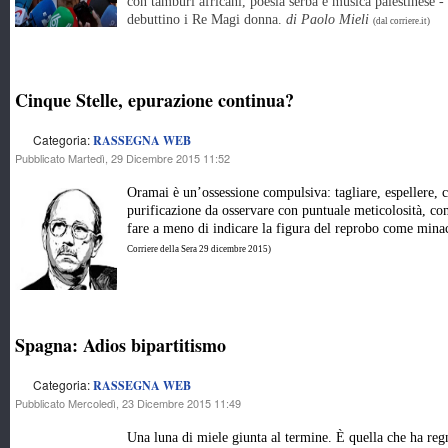
con tamburi africani, poesia serba e musica palestinese -
debuttino i Re Magi donna.
di Paolo Mieli
(dal corriere.it)
Cinque Stelle, epurazione continua?
Categoria:
RASSEGNA WEB
Pubblicato Martedì, 29 Dicembre 2015 11:52
Oramai è un’ossessione compulsiva: tagliare, espellere, c
purificazione da osservare con puntuale meticolosità, co
fare a meno di indicare la figura del reprobo come minac
Corriere della Sera 29 dicembre 2015)
Spagna: Adios bipartitismo
Categoria:
RASSEGNA WEB
Pubblicato Mercoledì, 23 Dicembre 2015 11:49
Una luna di miele giunta al termine. È quella che ha reg