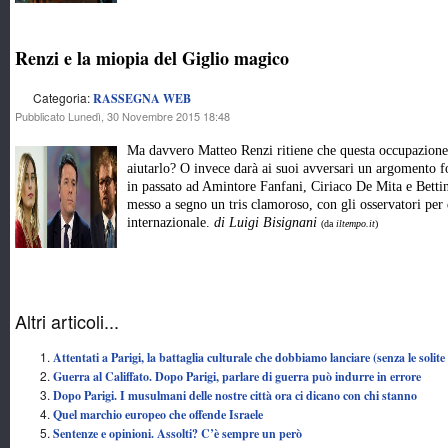
Renzi e la miopia del Giglio magico
Categoria:
RASSEGNA WEB
Pubblicato Lunedì, 30 Novembre 2015 18:48
Ma davvero Matteo Renzi ritiene che questa occupazione q
aiutarlo? O invece darà ai suoi avversari un argomento f
in passato ad Amintore Fanfani, Ciriaco De Mita e Betti
messo a segno un tris clamoroso, con gli osservatori per 
internazionale.
di Luigi Bisignani
(da
iltempo.it
)
Altri articoli...
Attentati a Parigi, la battaglia culturale che dobbiamo lanciare (senza le solite 
Guerra al Califfato. Dopo Parigi, parlare di guerra può indurre in errore
Dopo Parigi. I musulmani delle nostre città ora ci dicano con chi stanno
Quel marchio europeo che offende Israele
Sentenze e opinioni. Assolti? C’è sempre un però