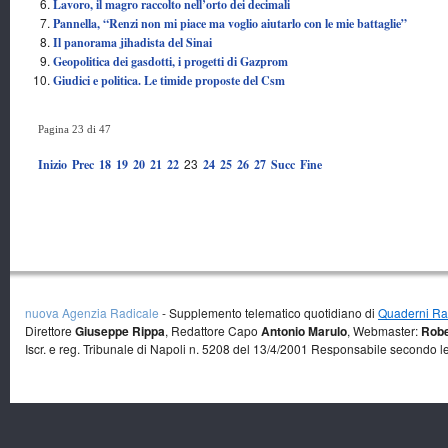
Lavoro, il magro raccolto nell’orto dei decimali
Pannella, “Renzi non mi piace ma voglio aiutarlo con le mie battaglie”
Il panorama jihadista del Sinai
Geopolitica dei gasdotti, i progetti di Gazprom
Giudici e politica. Le timide proposte del Csm
Pagina 23 di 47
23
Inizio
Prec
18
19
20
21
22
24
25
26
27
Succ
Fine
nuova Agenzia Radicale
- Supplemento telematico quotidiano di
Quaderni Rad
Direttore
Giuseppe Rippa
, Redattore Capo
Antonio Marulo
, Webmaster:
Robe
Iscr. e reg. Tribunale di Napoli n. 5208 del 13/4/2001 Responsabile secondo l