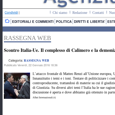
Condividi
|
Chi siamo
Redazione
Contatti
Nuo
EDITORIALI E COMMENTI
POLITICA
DIRITTI E LIBERTA'
EST
RASSEGNA WEB
Scontro Italia-Ue. Il complesso di Calimero e la demon
Categoria:
RASSEGNA WEB
Pubblicato Venerdì, 22 Gennaio 2016 18:36
L’attacco frontale di Matteo Renzi all’Unione europea, U
Innanzitutto i temi e i toni. Tentare di politicizzare i con
controproducente, trattandosi di materie su cui il giudizi
di Giustizia. Su diversi altri temi l’Italia ha le sue ragion
discussione è aperta e dove abbiamo già ottenuto in part
Affari Internazionali.it)