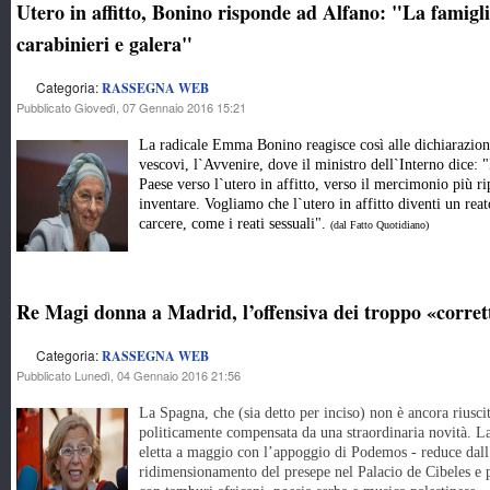
Utero in affitto, Bonino risponde ad Alfano: "La famigli
carabinieri e galera"
Categoria:
RASSEGNA WEB
Pubblicato Giovedì, 07 Gennaio 2016 15:21
La radicale Emma Bonino reagisce così alle dichiarazion
vescovi, l`Avvenire, dove il ministro dell`Interno dice: "
Paese verso l`utero in affitto, verso il mercimonio più 
inventare. Vogliamo che l`utero in affitto diventi un rea
carcere, come i reati sessuali".
(dal Fatto Quotidiano)
Re Magi donna a Madrid, l’offensiva dei troppo «corrett
Categoria:
RASSEGNA WEB
Pubblicato Lunedì, 04 Gennaio 2016 21:56
La Spagna, che (sia detto per inciso) non è ancora riusci
politicamente compensata da una straordinaria novità. 
eletta a maggio con l’appoggio di Podemos - reduce dall’
ridimensionamento del presepe nel Palacio de Cibeles e p