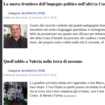
La nuova frontiera dell’impegno politico nell’alt(r)a Co
Categoria:
RASSEGNA WEB
Pubblicato Mercoledì, 02 Dicembre 2015 18:39
Grazie alle ricerche condotte dal grande pedagogista brasi
introdotto nel nostro linguaggio quotidiano il neologis
bello da pronunciare ma quanto mai efficace per definire 
alte della Costa d'Amalfi un processo che conduca i nostr
stessi, del proprio ruolo e della realtà che li circonda.
di
Quell'addio a Valeria nella terra di nessuno
Categoria:
RASSEGNA WEB
Pubblicato Mercoledì, 02 Dicembre 2015 18:34
La gondola scivolava mesta ed è approdata a San Marco, c
bara chiara. C'era l'Italia in quella piazza circondata in 
ma la croce non è mai comparsa giù in basso, non è mai 
Cristo.
di Renato Farina
(il giornale.it)