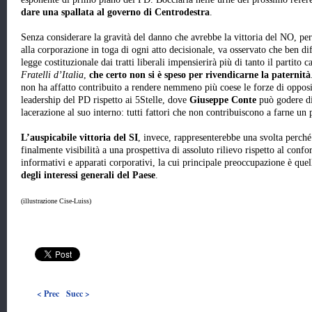
dare una spallata al governo di Centrodestra
.
Senza considerare la gravità del danno che avrebbe la vittoria del NO, per 
alla corporazione in toga di ogni atto decisionale, va osservato che ben d
legge costituzionale dai tratti liberali impensierirà più di tanto il partito 
Fratelli d’Italia
,
che certo non si è speso per rivendicarne la paternità
non ha affatto contribuito a rendere nemmeno più coese le forze di opposiz
leadership del PD rispetto ai 5Stelle, dove
Giuseppe Conte
può godere di
lacerazione al suo interno: tutti fattori che non contribuiscono a farne un 
L’auspicabile vittoria del SI
, invece, rappresenterebbe una svolta perché
finalmente visibilità a una prospettiva di assoluto rilievo rispetto al confo
informativi e apparati corporativi, la cui principale preoccupazione è que
degli interessi generali del Paese
.
(illustrazione Cise-Luiss)
< Prec
Succ >