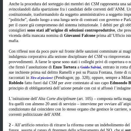
Anche la procedura del sorteggio dei membri dei
CSM
rappresenta una sa
svincolandoli dalla spartizione fra i candidati delle correnti dell’ANM. U
costituzionale, trasformandolo da soggetto amministrativo a soggetto imp
“politiche”, dando luogo a una lunga serie di contrasti con governo e Parla
per il cuore già compromesso del sistema istituzionale. I debiti per gli obb
consiglieri
sono stati all’origine di selezioni controproduttive
, che pre
vicenda della mancata nomina di
Giovanni Falcone
prima all’Ufficio ist
mafia.
Con riflessi non da poco pure sul fronte delle sanzioni comminate ai magis
indulgenza corporativa alla sezione disciplinare del
CSM
va rimproverata l
provvedimenti. A farne le spese sono stati i colleghi privi di copertura o n
Guido Salvini
che firmò l’assoluzione di
Enzo Tortora
a
, entrato in rotta 
sue inchieste prima sul delitto Ramelli e poi su Piazza Fontana, fonte di ra
T
iro al piccion
raccontati in
e
(Pendragon; pp. 328); oppure, sempre a Mila
Robledo
fatto fuori dal
CSM
per aver contestato al suo capo
Edmondo Br
principio di obbligatorietà dell’azione penale con cui si affossò l’indagin
L’istituzione dell’
Alta Corte disciplinare
(art. 105) – composta nella maggi
fra quelli con almeno 20 anni di servizio – interviene per ovviare all’atipi
condizionato dal coincidere con lo stesso organo che gestisce le carriere, 
correnti politicizzate dell’
ANM
.
2 -
All’artificio retorico di ritrarre la riforma come un indebolimento del
figure, assurte al rango di
frontmen
dello schieramento del NO, che si
aut