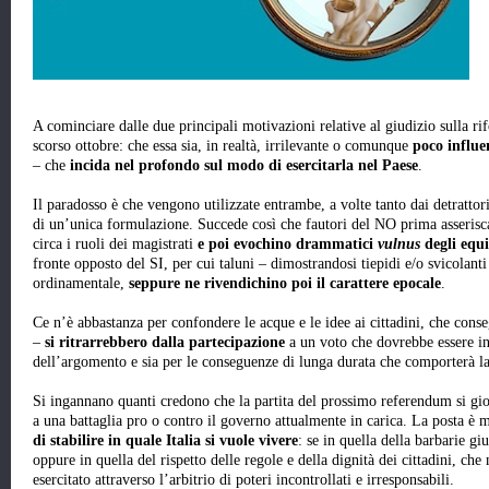
A cominciare dalle due principali motivazioni relative al giudizio sulla r
scorso ottobre: che essa sia, in realtà, irrilevante o comunque
poco influen
– che
incida nel profondo sul modo di esercitarla nel Paese
.
Il paradosso è che vengono utilizzate entrambe, a volte tanto dai detrattori
di un’unica formulazione. Succede così che fautori del NO prima asserisc
circa i ruoli dei magistrati
e poi evochino drammatici
vulnus
degli equi
fronte opposto del SI, per cui taluni – dimostrandosi tiepidi e/o svicolant
ordinamentale,
seppure ne rivendichino poi il carattere epocale
.
Ce n’è abbastanza per confondere le acque e le idee ai cittadini, che con
–
si ritrarrebbero dalla partecipazione
a un voto che dovrebbe essere in
dell’argomento e sia per le conseguenze di lunga durata che comporterà l
Si ingannano quanti credono che la partita del prossimo referendum si gioc
a una battaglia pro o contro il governo attualmente in carica. La posta è
di stabilire in quale Italia si vuole vivere
: se in quella della barbarie giu
oppure in quella del rispetto delle regole e della dignità dei cittadini, che
esercitato attraverso l’arbitrio di poteri incontrollati e irresponsabili.