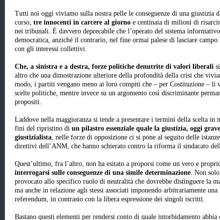
Tutti noi oggi viviamo sulla nostra pelle le conseguenze di una giustizia 
corso,
tre innocenti in carcere al giorno
e centinaia di milioni di risarc
nei tribunali. È davvero deprecabile che l’operato del sistema informativo
democratica, anziché il contrario, nel fine ormai palese di lasciare campo 
con gli interessi collettivi.
Che, a sinistra e a destra, forze politiche denutrite di valori liberali
si
altro che una dimostrazione ulteriore della profondità della crisi che vivi
modo, i partiti vengano meno ai loro compiti che – per Costituzione – li 
scelte politiche, mentre invece su un argomento così discriminante perma
propositi.
Laddove nella maggioranza si tende a presentare i termini della scelta in
fini del ripristino di
un pilastro essenziale quale la giustizia, oggi gr
giustizialista
, nelle forze di opposizione ci si pone al seguito delle ista
direttivi dell’ANM, che hanno schierato contro la riforma il sindacato de
Quest’ultimo, fra l’altro, non ha esitato a proporsi come un vero e propri
interrogarsi sulle conseguenze di una simile determinazione
. Non solo
provocato allo specifico ruolo di neutralità che dovrebbe distinguere la ma
ma anche in relazione agli stessi associati imponendo arbitrariamente una
referendum, in contrasto con la libera espressione dei singoli iscritti.
Bastano questi elementi per rendersi conto di quale intorbidamento abbia c