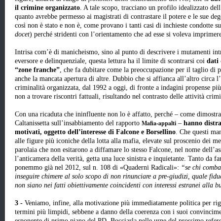
il crimine organizzato
. A tale scopo, tracciano un profilo idealizzato de
quanto avrebbe permesso ai magistrati di contrastare il potere e le sue de
così non è stato e non è, come provano i tanti casi di inchieste condotte s
docet
) perché stridenti con l’orientamento che ad esse si voleva imprimer
Intrisa com’è di manicheismo, sino al punto di descrivere i mutamenti in
eversore e delinquenziale, questa lettura ha il limite di scontrarsi coi
dati
“zone franche”
, che fa dubitare come la preoccupazione per il taglio di p
anche la mancata apertura di altre. Dubbio che si affianca all’altro circa 
criminalità organizzata, dal 1992 a oggi, di fronte a indagini propense pi
non a trovare riscontri fattuali, risultando nel contrasto delle attività cri
Con una ricaduta che ininfluente non lo è affatto, perché – come dimostra
Mafia-appalti
Caltanissetta sull’insabbiamento del rapporto
–
hanno distra
motivati, oggetto dell’interesse di Falcone e Borsellino
. Che questi ma
alle figure più iconiche della lotta alla mafia, elevate sul proscenio dei 
parolaia che non esitarono a diffamare lo stesso Falcone, nel nome dell’as
l’anticamera della verità, getta una luce sinistra e inquietante. Tanto da fa
ponemmo già nel 2012, sul n. 108 di «Quaderni Radicali»:
“se chi combat
inseguire chimere al solo scopo di non rinunciare a pre-giudizi, quale fi
non siano nei fatti obiettivamente coincidenti con interessi estranei alla 
3 -
Veniamo, infine, alla motivazione più immediatamente politica per rig
termini più limpidi, sebbene a danno della coerenza con i suoi convincime
esponente di primo piano del PD. Bocciarla nelle urne del prossimo refer