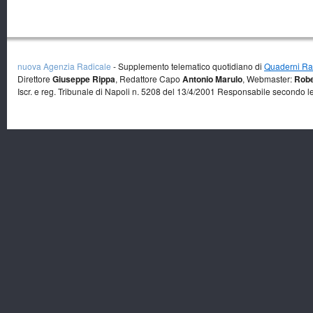
nuova Agenzia Radicale
- Supplemento telematico quotidiano di
Quaderni Rad
Direttore
Giuseppe Rippa
, Redattore Capo
Antonio Marulo
, Webmaster:
Robe
Iscr. e reg. Tribunale di Napoli n. 5208 del 13/4/2001 Responsabile secondo l