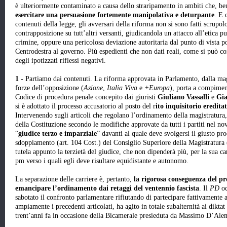
è ulteriormente contaminato a causa dello straripamento in ambiti che, b
esercitare una persuasione fortemente manipolativa e deturpante
. E 
contenuti della legge, gli avversari della riforma non si sono fatti scrupolo
contrapposizione su tutt’altri versanti, giudicandola un attacco all’etica p
crimine, oppure una pericolosa deviazione autoritaria dal punto di vista po
Centrodestra al governo. Più espedienti che non dati reali, come si può co
degli ipotizzati riflessi negativi.
1 -
Partiamo dai contenuti. La riforma approvata in Parlamento, dalla mag
forze dell’opposizione (
Azione
,
Italia Viva
e
+Europa
), porta a compimen
Codice di procedura penale concepito dai giuristi
Giuliano Vassalli
e
Gia
si è adottato il processo accusatorio al posto del r
ito inquisitorio eredita
Intervenendo sugli articoli che regolano l’ordinamento della magistratura, l
della Costituzione secondo le modifiche approvate da tutti i partiti nel n
“
giudice terzo e imparziale
” davanti al quale deve svolgersi il giusto pro
sdoppiamento (art. 104 Cost.) del Consiglio Superiore della Magistratura
tutela appunto la terzietà del giudice, che non dipenderà più, per la sua c
pm verso i quali egli deve risultare equidistante e autonomo.
La separazione delle carriere è, pertanto,
la rigorosa conseguenza del pr
emancipare l’ordinamento dai retaggi del ventennio fascista
. Il
PD
oc
sabotato il confronto parlamentare rifiutando di partecipare fattivamente a
ampiamente i precedenti articolati, ha agito in totale subalternità ai diktat
trent’anni fa in occasione della Bicamerale presieduta da Massimo D’Ale