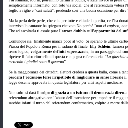
Più sfumata, sobria, potremmo definirla pudica, è stata invece la presa di
semplicemente informato, con foto via social, che al referendum voterà No.
foglio a righe e “cari saluti”, perdendo così una buona occasione per dire 
Ma la perla delle perle, che vale per tutte e chiude la partita, ce l’ha dona
intervista la cantante ha spiegato che vota No perché “
non ci capisco, non
Che ad ascoltarla ti assale pure l’
atroce dubbio sull’opportunità del suf
Comunque sia, finalmente manca poco al voto. Si sparano le ultime cartuc
Piazza del Popolo a Roma per il raduno di finale.
Elly Schlein
, famosa pe
senso logico,
volgarmente definiti supercazzole
, in un passaggio del su
ripetere il falso ritornello di questa campagna referendaria: “
La giustizia 
mettendo i giudici sotto il governo
”.
Se la maggioranza dei cittadini elettori crederà a questa balla, come a tant
perderà l’occasione forse irripetibile di migliorare in senso liberale il
legge decente approvata in questa legislatura per altri aspetti mediocre.
Non solo: si darà il
colpo di grazia a un istituto di democrazia diretta
referendum abrogativo con l’abuso dell’astensione per impedire il raggiu
sarebbe infatti il turno del referendum confermativo, colpito a morte dal