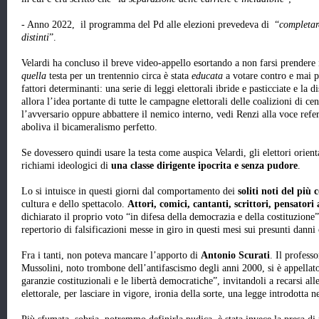
- Anno 2022, il programma del Pd alle elezioni prevedeva di “
completar
distinti
”.
Velardi ha concluso il breve video-appello esortando a non farsi prendere i
quella
testa per un trentennio circa è stata
educata
a votare contro e mai p
fattori determinanti: una serie di leggi elettorali ibride e pasticciate e la
allora l’idea portante di tutte le campagne elettorali delle coalizioni di cen
l’avversario oppure abbattere il nemico interno, vedi Renzi alla voce refe
aboliva il bicameralismo perfetto.
Se dovessero quindi usare la testa come auspica Velardi, gli elettori orientat
richiami ideologici di
una classe dirigente ipocrita e senza pudore
.
Lo si intuisce in questi giorni dal comportamento dei
soliti noti del più
cultura e dello spettacolo.
Attori, comici, cantanti, scrittori, pensatori 
dichiarato il proprio voto “in difesa della democrazia e della costituzione
repertorio di falsificazioni messe in giro in questi mesi sui presunti dan
Fra i tanti, non poteva mancare l’apporto di
Antonio Scurati
. Il professo
Mussolini, noto trombone dell’antifascismo degli anni 2000, si è appellato
garanzie costituzionali e le libertà democratiche”, invitandoli a recarsi all
elettorale, per lasciare in vigore, ironia della sorte, una legge introdotta 