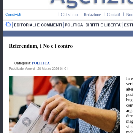
Condividi
|
Chi siamo
Redazione
Contatti
Nuo
EDITORIALI E COMMENTI
POLITICA
DIRITTI E LIBERTA'
EST
Referendum, i No e i contro
Categoria:
POLITICA
Pubblicato Venerdì, 20 Marzo 2026 01:01
In e
veri
alte
post
bug
con
argo
dire
magi
vinc
mobi