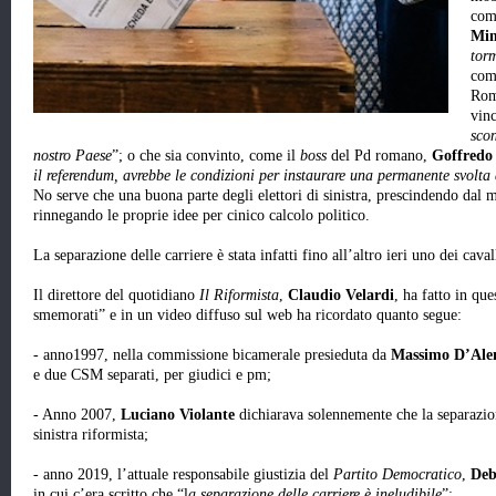
com
Mi
tor
com
Rom
vinc
scon
nostro Paese
”; o che sia convinto, come il
boss
del Pd romano,
Goffredo 
il referendum, avrebbe le condizioni per instaurare una permanente svolta 
No serve che una buona parte degli elettori di sinistra, prescindendo dal me
rinnegando le proprie idee per cinico calcolo politico.
La separazione delle carriere è stata infatti fino all’altro ieri uno dei caval
Il direttore del quotidiano
Il Riformista
,
Claudio Velardi
, ha fatto in que
smemorati” e in un video diffuso sul web ha ricordato quanto segue:
- anno1997, nella commissione bicamerale presieduta da
Massimo D’Al
e due CSM separati, per giudici e pm;
- Anno 2007,
Luciano Violante
dichiarava solennemente che la separazione
sinistra riformista;
- anno 2019, l’attuale responsabile giustizia del
Partito Democratico
,
Deb
in cui c’era scritto che “l
a separazione delle carriere è ineludibile
”;