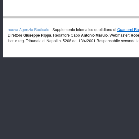
nuova Agenzia Radicale
- Supplemento telematico quotidiano di
Quaderni Rad
Direttore
Giuseppe Rippa
, Redattore Capo
Antonio Marulo
, Webmaster:
Robe
Iscr. e reg. Tribunale di Napoli n. 5208 del 13/4/2001 Responsabile secondo l