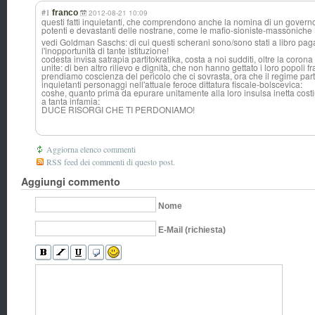
#1
franco
2012-08-21 10:09
questi fatti inquietanti, che comprendono anche la nomina di un governo 
potenti e devastanti delle nostrane, come le mafio-sioniste-
massoniche
vedi Goldman Saschs: di cui questi scherani sono/sono stati a libro paga
l'inopportunità di tante istituzione!
codesta invisa satrapia partitokratika, costa a noi sudditi, oltre la coro
unite: di ben altro rilievo e dignità, che non hanno gettato i loro popoli fr
prendiamo coscienza del pericolo che ci sovrasta, ora che il regime parti
inquietanti personaggi nell'attuale feroce dittatura fiscale-bolscevica:
coshe, quanto prima da epurare unitamente alla loro insulsa inetta cost
a tanta infamia:
DUCE RISORGI CHE TI PERDONIAMO!
Aggiorna elenco commenti
RSS feed dei commenti di questo post.
Aggiungi commento
Nome
E-Mail (richiesta)