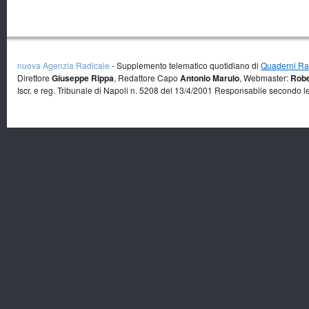
nuova Agenzia Radicale
- Supplemento telematico quotidiano di
Quaderni Rad
Direttore
Giuseppe Rippa
, Redattore Capo
Antonio Marulo
, Webmaster:
Robe
Iscr. e reg. Tribunale di Napoli n. 5208 del 13/4/2001 Responsabile secondo l