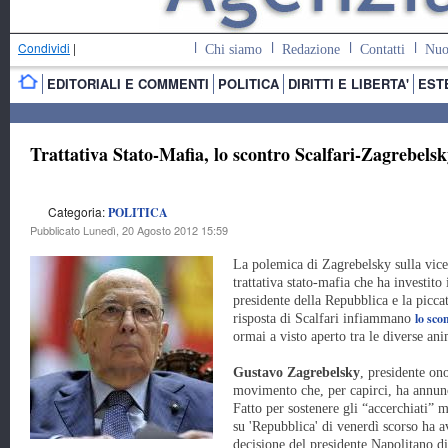
Condividi
|
Chi siamo
Redazione
Contatti
Nuo
EDITORIALI E COMMENTI
POLITICA
DIRITTI E LIBERTA'
EST
Trattativa Stato-Mafia, lo scontro Scalfari-Zagrebelsk
Categoria:
POLITICA
Pubblicato Lunedì, 20 Agosto 2012 15:59
La polemica di Zagrebelsky sulla vice
trattativa stato-mafia che ha investito 
presidente della Repubblica e la picca
lo sco
risposta di Scalfari infiammano
ormai a visto aperto tra le diverse an
Gustavo Zagrebelsky
, presidente on
movimento che, per capirci, ha annunci
Fatto per sostenere gli “accerchiati” 
su 'Repubblica' di venerdì scorso ha a
decisione del presidente Napolitano di 