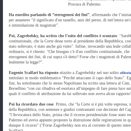
Procura di Palermo.
Ha esordito parlando di “eterogenesi dei fini”
, affermando che l’inizia
per assumere “il significato d'un tassello, anzi del perno, di tutt'intera u
e intimidazione di magistrati”.
Poi, Zagrebelsky, ha scritto che l’esito del conflitto è scontato
: "Sareb
costituzionale, che la Corte desse torto al presidente della Repubblica, cos
stato sollevato, è stato anche già vinto”. Infine, invocando una leale col
ordinario, si è chiesto: “Che bisogno c'è d'un conflitto costituzionale, che 
eterogenesi dei fini, di cui sopra s'è detto? Forse che i magistrati di Paler
lealmente la legge?”.
editoria
Eugenio Scalfari ha risposto
stizzito a Zagrebelsky nel suo solito
intitolato in modo emblematico “Perché attaccano il capo dello Stato”. Egl
fini, ha sottolineato che lo stesso Napolitano ha scritto una lettera al Csm,
Borsellino “con cui ribadiva ed esortava all'impegno di fare piena luce sui f
quali il conflitto di attribuzione da lui sollevato non aveva alcun rapporto
Poi ha ricordato due cose
. Primo, che “la Corte si è più volte espressa, 
della Repubblica, con sentenze e giudizi contrastanti con decisioni del Ca
“l'Avvocatura dello Stato, prima che il ricorso presidenziale fosse stato red
Palermo ed aveva appunto proposto la distruzione delle registrazioni in q
dunque il ricorso” (“Forse Zagrebelsky non era al corrente di questo intere
Scalfari).