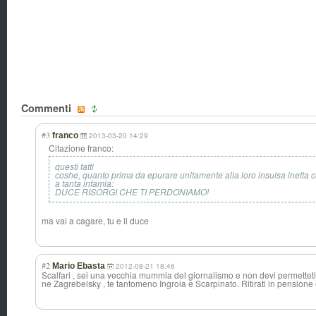
Commenti
#3
franco
2013-03-20 14:29
Citazione franco:
questi fatti
coshe, quanto prima da epurare unitamente alla loro insulsa inetta 
a tanta infamia:
DUCE RISORGI CHE TI PERDONIAMO!
ma vai a cagare, tu e il duce
#2
Mario Ebasta
2012-08-21 18:46
Scalfari , sei una vecchia mummia del giornalismo e non devi permetteti 
ne Zagrebelsky , te tantomeno Ingroia e Scarpinato. Ritirati in pensione