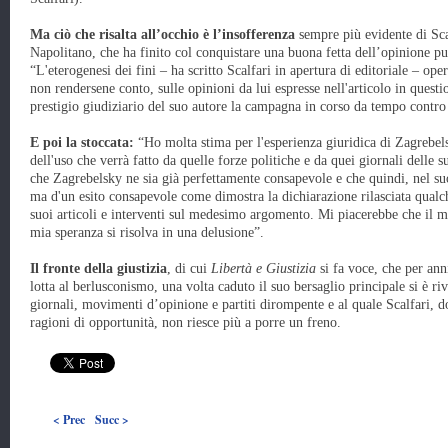
Ma ciò che risalta all’occhio è l’insofferenza
sempre più evidente di Sca
Napolitano, che ha finito col conquistare una buona fetta dell’opinione pub
“L'eterogenesi dei fini – ha scritto Scalfari in apertura di editoriale – op
non rendersene conto, sulle opinioni da lui espresse nell'articolo in questi
prestigio giudiziario del suo autore la campagna in corso da tempo contro 
E poi la stoccata:
“Ho molta stima per l'esperienza giuridica di Zagrebels
dell'uso che verrà fatto da quelle forze politiche e da quei giornali delle 
che Zagrebelsky ne sia già perfettamente consapevole e che quindi, nel suo 
ma d'un esito consapevole come dimostra la dichiarazione rilasciata qualch
suoi articoli e interventi sul medesimo argomento. Mi piacerebbe che il 
mia speranza si risolva in una delusione”.
Il fronte della giustizia
, di cui
Libertà e Giustizia
si fa voce, che per ann
lotta al berlusconismo, una volta caduto il suo bersaglio principale si è r
giornali, movimenti d’opinione e partiti dirompente e al quale Scalfari, d
ragioni di opportunità, non riesce più a porre un freno.
< Prec
Succ >