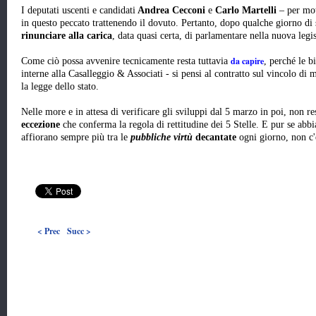
I deputati uscenti e candidati
Andrea Cecconi
e
Carlo Martelli
– per mot
in questo peccato trattenendo il dovuto. Pertanto, dopo qualche giorno di
rinunciare alla carica
, data quasi certa, di parlamentare nella nuova legis
da capire
Come ciò possa avvenire tecnicamente resta tuttavia
, perché le b
interne alla Casalleggio & Associati - si pensi al contratto sul vincolo di
la legge dello stato.
Nelle more e in attesa di verificare gli sviluppi dal 5 marzo in poi, non re
eccezione
che conferma la regola di rettitudine dei 5 Stelle. E pur se abb
affiorano sempre più tra le
pubbliche virtù
decantate
ogni giorno, non c'
< Prec
Succ >