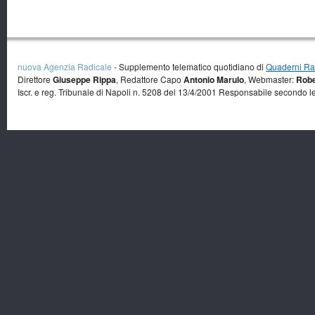
nuova Agenzia Radicale
- Supplemento telematico quotidiano di
Quaderni Rad
Direttore
Giuseppe Rippa
, Redattore Capo
Antonio Marulo
, Webmaster:
Robe
Iscr. e reg. Tribunale di Napoli n. 5208 del 13/4/2001 Responsabile secondo l