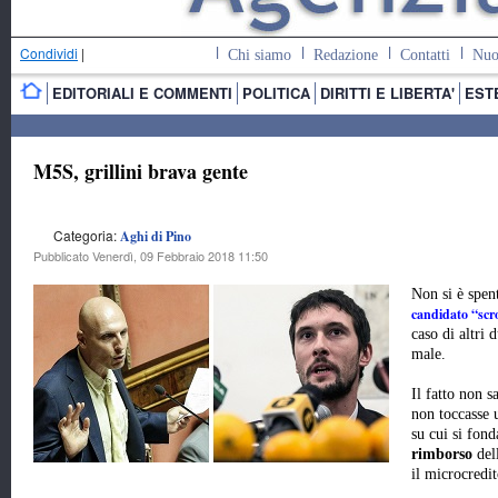
Condividi
|
Chi siamo
Redazione
Contatti
Nuo
EDITORIALI E COMMENTI
POLITICA
DIRITTI E LIBERTA'
EST
M5S, grillini brava gente
Categoria:
Aghi di Pino
Pubblicato Venerdì, 09 Febbraio 2018 11:50
Non si è spen
candidato “scr
caso di altri 
male.
Il fatto non s
non toccasse 
su cui si fond
rimborso
dell
il microcredit