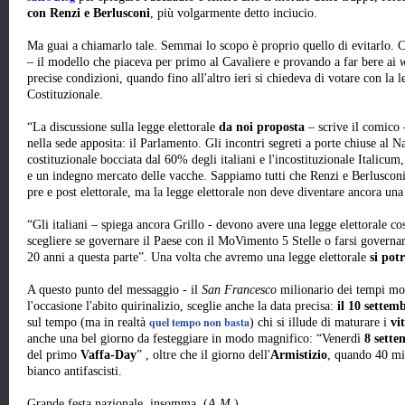
con Renzi e Berlusconi
, più volgarmente detto inciucio.
Ma guai a chiamarlo tale. Semmai lo scopo è proprio quello di evitarlo.
– il modello che piaceva per primo al Cavaliere e provando a far bere ai
w
precise condizioni, quando fino all'altro ieri si chiedeva di votare con la l
Costituzionale.
“La discussione sulla legge elettorale
da noi proposta
– scrive il comico 
nella sede apposita: il Parlamento. Gli incontri segreti a porte chiuse al
costituzionale bocciata dal 60% degli italiani e l'incostituzionale Italicu
e un indegno mercato delle vacche. Sappiamo tutti che Renzi e Berlusconi
pre e post elettorale, ma la legge elettorale non deve diventare ancora u
“Gli italiani – spiega ancora Grillo - devono avere una legge elettorale co
scegliere se governare il Paese con il MoVimento 5 Stelle o farsi governar
20 anni a questa parte”. Una volta che avremo una legge elettorale
si pot
A questo punto del messaggio - il
San Francesco
milionario dei tempi mode
l'occasione l'abito quirinalizio, sceglie anche la data precisa:
il 10 settem
quel tempo non basta
sul tempo (ma in realtà
) chi si illude di maturare i
vit
anche una bel giorno da festeggiare in modo magnifico: “Venerdì
8 sette
del primo
Vaffa-Day
” , oltre che il giorno dell'
Armistizio
, quando 40 mil
bianco antifascisti.
Grande festa nazionale, insomma. (
A.M
.)