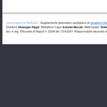
nuova Agenzia Radicale
- Supplemento telematico quotidiano di
Quaderni Rad
Direttore
Giuseppe Rippa
, Redattore Capo
Antonio Marulo
, Webmaster:
Robe
Iscr. e reg. Tribunale di Napoli n. 5208 del 13/4/2001 Responsabile secondo l