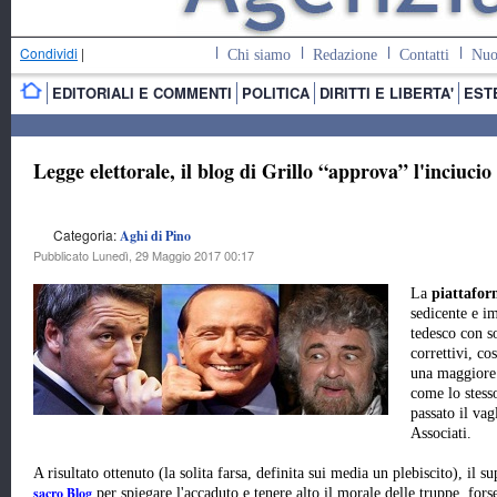
Condividi
|
Chi siamo
Redazione
Contatti
Nuo
EDITORIALI E COMMENTI
POLITICA
DIRITTI E LIBERTA'
EST
Legge elettorale, il blog di Grillo “approva” l'inciucio
Categoria:
Aghi di Pino
Pubblicato Lunedì, 29 Maggio 2017 00:17
La
piattafo
sedicente e i
tedesco con s
correttivi, co
una maggiore g
come lo stesso
passato il vag
Associati.
A risultato ottenuto (la solita farsa, definita sui media un plebiscito), il 
sacro Blog
per spiegare l'accaduto e tenere alto il morale delle truppe, fors