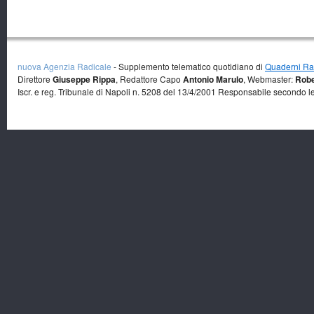
nuova Agenzia Radicale
- Supplemento telematico quotidiano di
Quaderni Rad
Direttore
Giuseppe Rippa
, Redattore Capo
Antonio Marulo
, Webmaster:
Robe
Iscr. e reg. Tribunale di Napoli n. 5208 del 13/4/2001 Responsabile secondo l