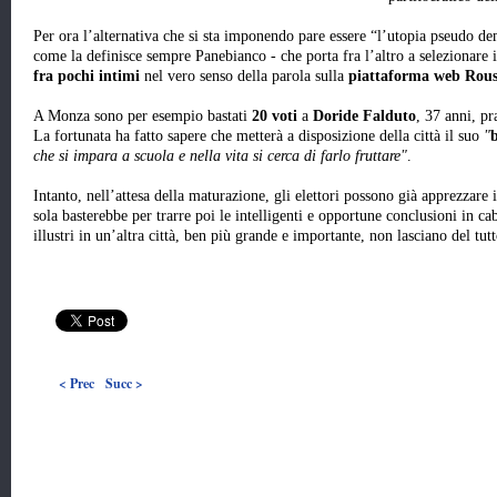
Per ora l’alternativa che si sta imponendo pare essere “l’utopia pseudo dem
come la definisce sempre Panebianco - che porta fra l’altro a selezionare i
fra pochi intimi
nel vero senso della parola sulla
piattaforma web Rou
A Monza sono per esempio bastati
20 voti
a
Doride Falduto
, 37 anni, pr
La fortunata ha fatto sapere che metterà a disposizione della città il suo
"
che si impara a scuola e nella vita si cerca di farlo fruttare"
.
Intanto, nell’attesa della maturazione, gli elettori possono già apprezzare 
sola basterebbe per trarre poi le intelligenti e opportune conclusioni in ca
illustri in un’altra città, ben più grande e importante, non lasciano del tutt
< Prec
Succ >