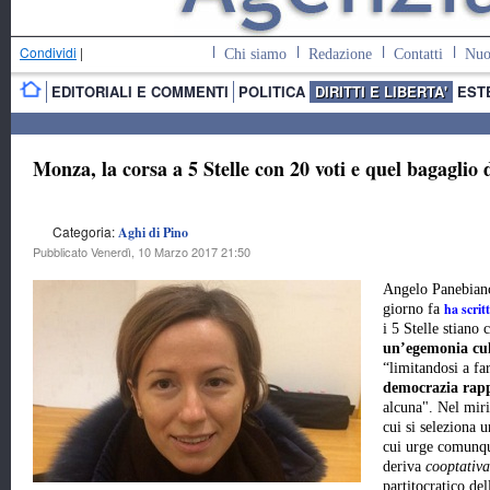
Condividi
|
Chi siamo
Redazione
Contatti
Nuo
EDITORIALI E COMMENTI
POLITICA
DIRITTI E LIBERTA'
EST
Monza, la corsa a 5 Stelle con 20 voti e quel bagaglio 
Categoria:
Aghi di Pino
Pubblicato Venerdì, 10 Marzo 2017 21:50
Angelo Panebian
ha scrit
giorno fa
i 5 Stelle stiano
un’egemonia cul
“limitandosi a far
democrazia rapp
alcuna". Nel miri
cui si seleziona u
cui urge comunque
deriva
cooptativa
partitocratico de