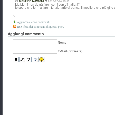
#1
Maurizio Navarra
2012-12-24 13:53
Ma Monti non dovrà fare i conti con gli italiani?
Io spero che torni a fare il funzionario di banca: il mestiere che più gli è
Aggiorna elenco commenti
RSS feed dei commenti di questo post.
Aggiungi commento
Nome
E-Mail (richiesta)