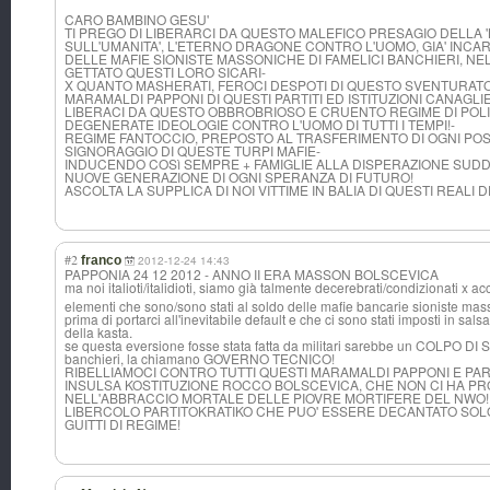
CARO BAMBINO GESU'
TI PREGO DI LIBERARCI DA QUESTO MALEFICO PRESAGIO DELLA '
SULL'UMANITA', L'ETERNO DRAGONE CONTRO L'UOMO, GIA' INCAR
DELLE MAFIE SIONISTE MASSONICHE DI FAMELICI BANCHIERI, N
GETTATO QUESTI LORO SICARI-
X QUANTO MASHERATI, FEROCI DESPOTI DI QUESTO SVENTURATO 
MARAMALDI PAPPONI DI QUESTI PARTITI ED ISTITUZIONI CANAGLIE
LIBERACI DA QUESTO OBBROBRIOSO E CRUENTO REGIME DI POLI
DEGENERATE IDEOLOGIE CONTRO L'UOMO DI TUTTI I TEMPI!-
REGIME FANTOCCIO, PREPOSTO AL TRASFERIMENTO DI OGNI POS
SIGNORAGGIO DI QUESTE TURPI MAFIE-
INDUCENDO COSì SEMPRE + FAMIGLIE ALLA DISPERAZIONE SUDDI
NUOVE GENERAZIONE DI OGNI SPERANZA DI FUTURO!
ASCOLTA LA SUPPLICA DI NOI VITTIME IN BALIA DI QUESTI REALI 
#2
franco
2012-12-24 14:43
PAPPONIA 24 12 2012 - ANNO II ERA MASSON BOLSCEVICA
ma noi italioti/italid
ioti, siamo già talmente decerebrati/con
dizionati x ac
elementi che sono/sono stati al soldo delle mafie bancarie sioniste mass
prima di portarci all'inevitabile default e che ci sono stati imposti in s
della kasta.
se questa eversione fosse stata fatta da militari sarebbe un COLPO DI S
banchieri, la chiamano GOVERNO TECNICO!
RIBELLIAMOCI CONTRO TUTTI QUESTI MARAMALDI PAPPONI E PAR
INSULSA KOSTITUZIONE ROCCO BOLSCEVICA, CHE NON CI HA PRO
NELL'ABBRACCIO MORTALE DELLE PIOVRE MORTIFERE DEL NWO!
LIBERCOLO PARTITOKRATIKO CHE PUO' ESSERE DECANTATO SOL
GUITTI DI REGIME!