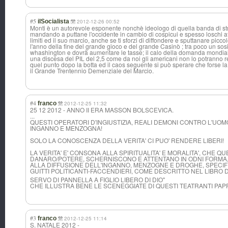
#5
ilSocialista
2012-12-26 00:52
Monti è un autorevole esponente nonchè ideologo di quella banda di st
mandando a puttane l'occidente in cambio di cospicui e spesso loschi affa
limiti ed il suo marcio, anche se ti sforzi di diffondere e sputtanare picco
l'anno della fine del grande gioco e del grande Casinò ; tra poco un so
whashington e dovrà aumentare le tasse; il calo della domanda mondial
una discesa del PIL del 2,5 come da noi gli americani non lo potranno re
quel punto dopo la botta ed il caos seguente si può sperare che forse la
il Grande Trentennio Demenziale del Marcio.
#4
franco
2012-12-25 11:32
25 12 2012 - ANNO II ERA MASSON BOLSCEVICA.
...
QUESTI OPERATORI D'INGIUSTIZIA, REALI DEMONI CONTRO L'UOM
INGANNO E MENZOGNA!
SOLO LA CONOSCENZA DELLA VERITA' CI PUO' RENDERE LIBERI!
LA VERITA' E' CONSONA ALLA SPIRITUALITA' E MORALITA', CHE QU
DANARO/POTERE, SCHERNISCONO E ATTENTANO IN ODNI FORMA,
ALLA DIFFUSIONE DELL'INGANNO, MENZOGNE E DROGHE, SPECIFI
GUITTI POLITICANTI-FAC
CENDIERI, COME DESCRITTO NEL LIBRO D
SERVO DI PANNELLA A FIGLIO LIBERO DI DIO"
CHE ILLUSTRA BENE LE SCENEGGIATE DI QUESTI TEATRANTI PAP
#3
franco
2012-12-25 11:14
S. NATALE 2012 -