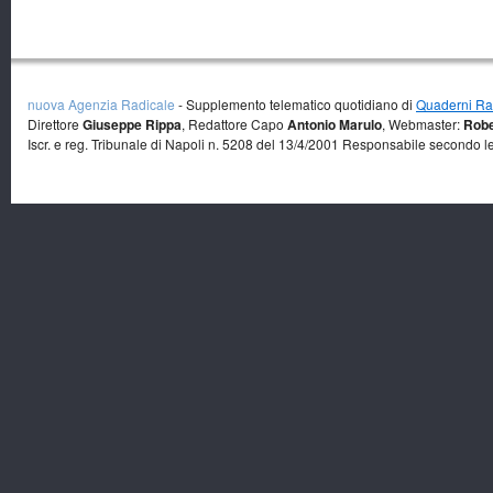
nuova Agenzia Radicale
- Supplemento telematico quotidiano di
Quaderni Rad
Direttore
Giuseppe Rippa
, Redattore Capo
Antonio Marulo
, Webmaster:
Robe
Iscr. e reg. Tribunale di Napoli n. 5208 del 13/4/2001 Responsabile secondo l