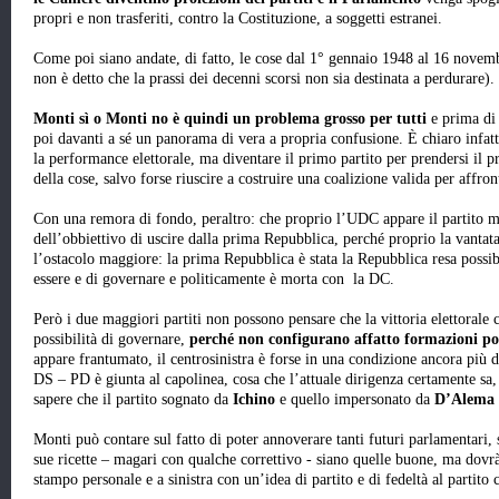
propri e non trasferiti, contro la Costituzione, a soggetti estranei.
Come poi siano andate, di fatto, le cose dal 1° gennaio 1948 al 16 novembr
non è detto che la prassi dei decenni scorsi non sia destinata a perdurare).
Monti sì o Monti no è quindi un problema grosso per tutti
e prima di 
poi davanti a sé un panorama di vera a propria confusione. È chiaro infatt
la performance elettorale, ma diventare il primo partito per prendersi il
della cose, salvo forse riuscire a costruire una coalizione valida per affron
Con una remora di fondo, peraltro: che proprio l’UDC appare il partito m
dell’obbiettivo di uscire dalla prima Repubblica, perché proprio la vanta
l’ostacolo maggiore: la prima Repubblica è stata la Repubblica resa possi
essere e di governare e politicamente è morta con la DC.
Però i due maggiori partiti non possono pensare che la vittoria elettorale 
possibilità di governare,
perché non configurano affatto formazioni pol
appare frantumato, il centrosinistra è forse in una condizione ancora più 
DS – PD è giunta al capolinea, cosa che l’attuale dirigenza certamente sa
sapere che il partito sognato da
Ichino
e quello impersonato da
D’Alema
Monti può contare sul fatto di poter annoverare tanti futuri parlamentari, si
sue ricette – magari con qualche correttivo - siano quelle buone, ma dovrà 
stampo personale e a sinistra con un’idea di partito e di fedeltà al partito