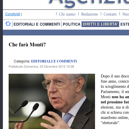
Condividi
|
Chi siamo
Redazione
Contatti
Nuo
EDITORIALI E COMMENTI
POLITICA
DIRITTI E LIBERTA'
EST
Che farà Monti?
Categoria:
EDITORIALI E COMMENTI
Pubblicato Domenica, 23 Dicembre 2012 19:38
Dopo il suo disco
fine anno, coinci
lo scioglimento d
Parlamento, il se
Monti
non ha an
nel prossimo fu
elezioni, ma si d
chi si schiera co
manifesto online
“elettorale”.