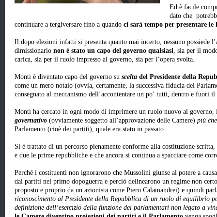
Ed è facile compr
dato che potrebbe
continuare a tergiversare fino a quando
ci sarà tempo per presentare le l
Il dopo elezioni infatti si presenta quanto mai incerto, nessuno possiede l’
dimissionario
non è stato un capo del governo qualsiasi
, sia per il mod
carica, sia per il ruolo impresso al governo, sia per l’opera svolta.
Monti è diventato capo del governo su
scelta
del Presidente della Repub
come un mero notaio (ovvia, certamente, la successiva fiducia del Parla
consegnato al meccanismo dell’accontentare un po’ tutti, dentro e fuori i
Monti ha cercato in ogni modo di imprimere un ruolo nuovo al governo, 
governativo
(ovviamente soggetto all’approvazione delle Camere)
più ch
Parlamento (cioè dei partiti), quale era stato in passato.
Si è trattato di un percorso pienamente conforme alla costituzione scritta,
e due le prime repubbliche e che ancora si continua a spacciare come corre
Perché i costituenti non ignorarono che Mussolini giunse al potere a causa
dai partiti nel primo dopoguerra e perciò delinearono un regime non cert
proposto e proprio da un azionista come Piero Calamandrei) e quindi parl
riconoscimento al Presidente della Repubblica di un ruolo di equilibrio po
definizione dell’esercizio della funzione dei parlamentari
non legato a vin
le Camere diventino proiezioni dei partiti e il Parlamento
venga spogli