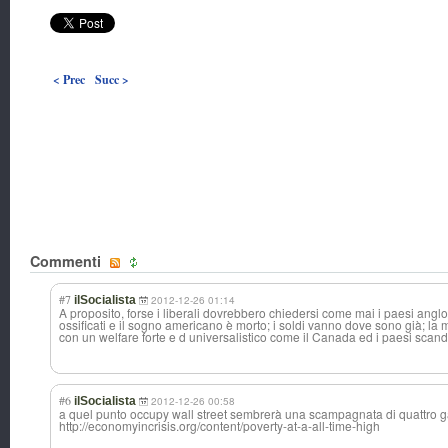
< Prec
Succ >
Commenti
#7
ilSocialista
2012-12-26 01:14
A proposito, forse i liberali dovrebbero chiedersi come mai i paesi ang
ossificati e il sogno americano è morto; i soldi vanno dove sono già; la 
con un welfare forte e d universalistico come il Canada ed i paesi scand
#6
ilSocialista
2012-12-26 00:58
a quel punto occupy wall street sembrerà una scampagnata di quattro ga
http://economyincrisis.org/content/poverty-at-a-all-time-high