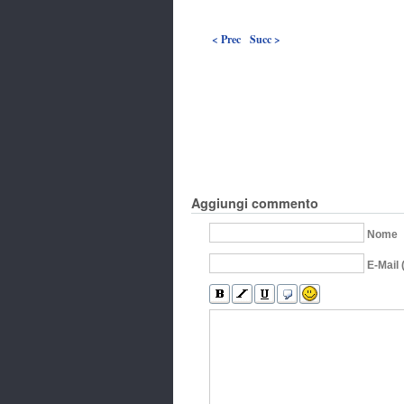
< Prec
Succ >
Aggiungi commento
Nome
E-Mail 