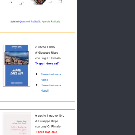
è uscito il libro
di
Giuseppe Rippa
con
Luigi O. Rintallo
"Napoli dove vai"
Presentazione a
Roma
Presentazione a
Napoli
è uscito il nuovo libro
di
Giuseppe Rippa
con
Luigi O. Rintallo
"l'altro Radicale