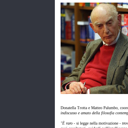
Donatella Trotta e Matteo Palumbo, coord
indiscusso e amato della filosofia conte
"È raro
- si legge nella motivazione -
tro