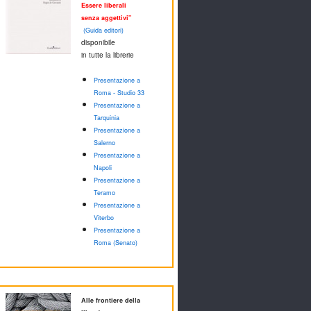
Essere liberali
senza aggettivi"
(Guida editori)
disponibile
in tutte la librerie
Presentazione a
Roma - Studio 33
Presentazione a
Tarquinia
Presentazione a
Salerno
Presentazione a
Napoli
Presentazione a
Teramo
Presentazione a
Viterbo
Presentazione a
Roma (Senato)
Alle frontiere della