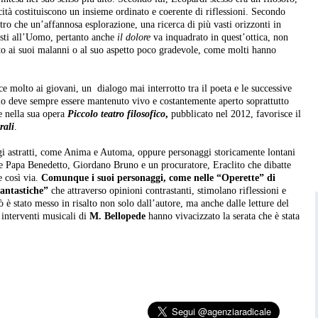
icità costituiscono un insieme ordinato e coerente di riflessioni. Secondo
tro che un’affannosa esplorazione, una ricerca di più vasti orizzonti in
osti all’Uomo, pertanto anche
il dolore
va inquadrato in quest’ottica, non
to ai suoi malanni o al suo aspetto poco gradevole, come molti hanno
e molto ai giovani, un dialogo mai interrotto tra il poeta e le successive
o deve sempre essere mantenuto vivo e costantemente aperto soprattutto
e nella sua opera
Piccolo teatro filosofico
,
pubblicato nel 2012, favorisce il
rali
.
ggi astratti, come Anima e Automa, oppure personaggi storicamente lontani
e Papa Benedetto, Giordano Bruno e un procuratore, Eraclito che dibatte
e così via.
Comunque i suoi personaggi, come nelle “Operette” di
fantastiche”
che attraverso opinioni contrastanti, stimolano riflessioni e
iò è stato messo in risalto non solo dall’autore, ma anche dalle letture del
 interventi musicali di
M.
Bellopede
hanno vivacizzato la serata che è stata