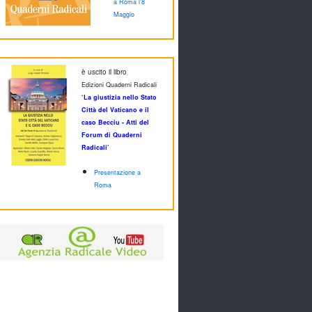
a Roma l'8
Maggio
è uscito il libro
Edizioni Quaderni Radicali
‘La giustizia nello Stato
Città del Vaticano e il
caso Becciu - Atti del
Forum di Quaderni
Radicali’
Presentazione a
Roma