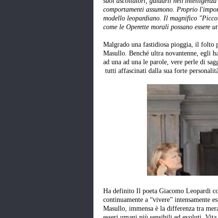
suoi ascoltatori, guidarli nell'intelligenz
comportamenti assumono. Proprio l'import
modello leopardiano. Il magnifico "Piccolo
come le Operette morali possano essere uti
Malgrado una fastidiosa pioggia, il folto 
Masullo. Benché ultra novantenne, egli ha
ad una ad una le parole, vere perle di sag
tutti affascinati dalla sua forte personalit
Ha definito Il poeta Giacomo Leopardi 
continuamente a “vivere” intensamente esp
Masullo, immensa è la differenza tra me
esseri umani più sensibili ed evoluti, Vita