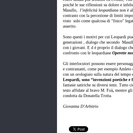
poiché le sue riflessioni su dolore e infel
Masullo,
l’infelicità
leopardiana
non è al
contrasto con la percezione di limiti imp
visto solo come qualcosa di “fisico” lega
asserito.
Sono questi i motivi per cui Leopardi piac
generazioni , dialogo che secondo Masull
con i giovani. E d è proprio il dialogo ch
confronto con le leopardiane
Operette mo
Gli interlocutori possono essere persona
e contrastanti, come per esempio Amleto 
con un orologiaio sulla natura del tempo 
Leopardi,
sono “invenzioni poetiche e 
fantasie satiriche su diversi temi. Tutto c
testo affidate al bravo M. Foà
,
mentre gli
condotta da Donatella Trotta.
Giovanna D’Arbitrio