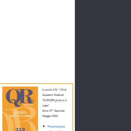
é uscito il N° 119 di
Quaderni Radicali
"EUROPA punto e a
capo"
Anno 47° Speciale
M
aggio 2024
Presentazione