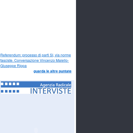
Referendum: processo di parti SI, via norme
fasciste. Conversazione Vincenzo Maiello-
Giuseppe Rippa
guarda le altre puntate