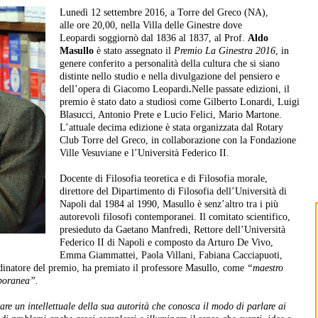
Lunedì 12 settembre 2016, a Torre del Greco (NA),
alle ore 20,00, nella Villa delle Ginestre dove
Leopardi soggiornò dal 1836 al 1837, al Prof.
Aldo
Masullo
è stato assegnato il
Premio La Ginestra 2016
, in
genere conferito a personalità della cultura che si siano
distinte nello studio e nella divulgazione del pensiero e
dell’opera di Giacomo Leopardi
.
Nelle passate edizioni, il
premio è stato dato a studiosi come Gilberto Lonardi, Luigi
Blasucci, Antonio Prete e Lucio Felici, Mario Martone.
L’attuale decima edizione è stata organizzata dal Rotary
Club Torre del Greco, in collaborazione con la Fondazione
Ville Vesuviane e l’Università Federico II.
Docente di Filosofia teoretica e di Filosofia morale,
direttore del Dipartimento di Filosofia dell’Università di
Napoli dal 1984 al 1990, Masullo è senz’altro tra i più
autorevoli filosofi contemporanei. Il comitato scientifico,
presieduto da Gaetano Manfredi, Rettore dell’Università
Federico II di Napoli e composto da Arturo De Vivo,
Emma Giammattei, Paola Villani, Fabiana Cacciapuoti,
inatore del premio, ha premiato il professore Masullo, come
“maestro
mporanea”.
vare un intellettuale della sua autorità che conosca il modo di parlare ai