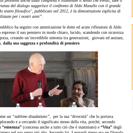
a di problemi anche assai complessi e illuminare il senso che eventi, idee o
anza del dialogo suggerisce il confronto di Aldo Masullo con il grande
 teatro filosofico", pubblicato nel 2012, è la dimostrazione esplicita di
lizzate per i nostri anni”.
pubblico ha seguito con ammirazione le dotte ed acute riflessioni di Aldo
 espresso il suo pensiero in modo chiaro, lucido, scandendo con sicurezza
gezza, creando un’incredibile sintonia tra generazioni, giovani ed anziani,
à,
dalla sua saggezza e profondità di pensiero
.
come un
“sublime disadattato”,
per la sua “diversità” che lo portava
lorando e a cercando il significato stesso della vita, poiché, secondo
ra
“esistenza”
(concessa anche a tutto ciò che è inanimato) e
“Vita”
degli
 intesa nel suo senso più alto. Secondo lui, Leopardi stesso era un filosofo,