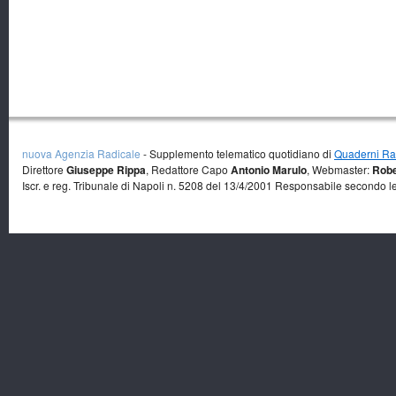
nuova Agenzia Radicale
- Supplemento telematico quotidiano di
Quaderni Rad
Direttore
Giuseppe Rippa
, Redattore Capo
Antonio Marulo
, Webmaster:
Robe
Iscr. e reg. Tribunale di Napoli n. 5208 del 13/4/2001 Responsabile secondo l