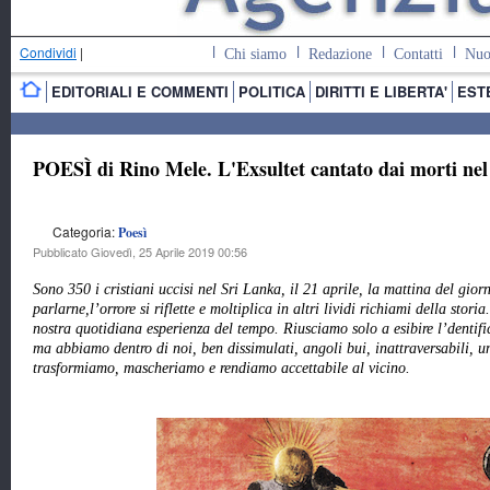
Condividi
|
Chi siamo
Redazione
Contatti
Nuo
EDITORIALI E COMMENTI
POLITICA
DIRITTI E LIBERTA'
EST
POESÌ di Rino Mele. L'Exsultet cantato dai morti ne
Categoria:
Poesì
Pubblicato Giovedì, 25 Aprile 2019 00:56
Sono 350 i cristiani uccisi nel Sri Lanka, il 21 aprile, la mattina del gio
parlarne,
l’orrore si riflette e moltiplica in altri lividi richiami della stor
nostra quotidiana esperienza del tempo. Riusciamo solo a esibire l’dentific
ma abbiamo dentro di noi, ben dissimulati, angoli bui, inattraversabili, un
trasformiamo, mascheriamo e rendiamo accettabile al vicino.