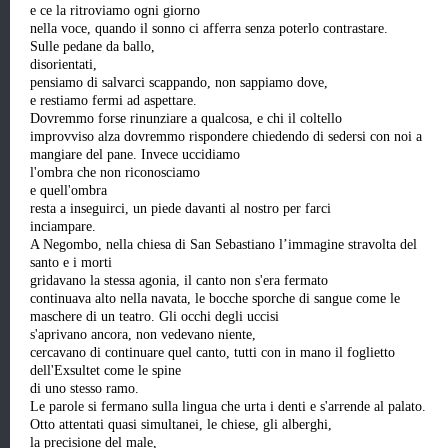
e ce la ritroviamo ogni giorno
nella voce, quando il sonno ci afferra senza poterlo contrastare.
Sulle pedane da ballo,
disorientati,
pensiamo di salvarci scappando, non sappiamo dove,
e restiamo fermi ad aspettare.
Dovremmo forse rinunziare a qualcosa, e chi il coltello
improvviso alza dovremmo rispondere chiedendo di sedersi con noi a
mangiare del pane. Invece uccidiamo
l'ombra che non riconosciamo
e quell'ombra
resta a inseguirci, un piede davanti al nostro per farci
inciampare.
A Negombo, nella chiesa di San Sebastiano l’immagine stravolta del
santo e i morti
gridavano la stessa agonia, il canto non s'era fermato
continuava alto nella navata, le bocche sporche di sangue come le
maschere di un teatro. Gli occhi degli uccisi
s'aprivano ancora, non vedevano niente,
cercavano di continuare quel canto, tutti con in mano il foglietto
dell'Exsultet come le spine
di uno stesso ramo.
Le parole si fermano sulla lingua che urta i denti e s'arrende al palato.
Otto attentati quasi simultanei, le chiese, gli alberghi,
la precisione del male,