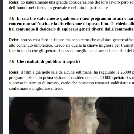
Reisz
: ho naturalmente una grande considerazione del loro lavoro però s
dell’humor nel cinema in generale e nel mio in particolare.
AR
:
In sala ti è stato chiesto quali sono i tuoi programmi futuri e ha
concentrato sull’uscita e la distribuzione di questo film. Ti chiedo a
hai comunque il desiderio di esplorare generi diversi dalla commedia
Reisz
: non so cosa farò in futuro ma sono certo che qualsiasi genere affro
alto contenuto umoristico. Credo sia quella la chiave migliore per trasmett
fare in modo che gli spettatori possano meglio penetrare nello spirito del 
AR
:
Che risultati di pubblico ti aspetti?
Reisz
: il film è già nelle sale da alcune settimane, ha raggiunto le 26000
programmazione in prima visione. Considerando che 40.000 spettatori son
successo in termini di incasso, credo che possiamo ritenerci soddisfatti 
confermare e migliorare il trend.