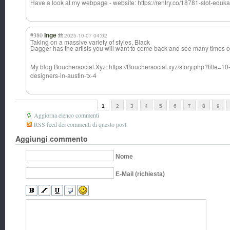
Have a look at my webpage - website: https://rentry.co/18781-slot-ed
#380
Inge
2025-10-07 04:02
Taking on a massive variety of styles, Black
Dagger has the artists you will want to come back and see many times o
My blog Bouchersocial.X
yz: https://Bouchersocial.xyz/story.php?title=10
designers-in-austin-tx-4
1
2
3
4
5
6
7
8
9
Aggiorna elenco commenti
RSS feed dei commenti di questo post.
Aggiungi commento
Nome
E-Mail (richiesta)