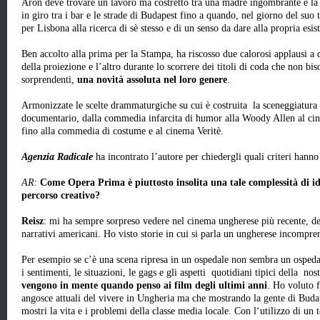
Aron deve trovare un lavoro ma costretto tra una madre ingombrante e la s
in giro tra i bar e le strade di Budapest fino a quando, nel giorno del suo
per Lisbona alla ricerca di sè stesso e di un senso da dare alla propria esis
Ben accolto alla prima per la Stampa, ha riscosso due calorosi applausi a q
della proiezione e l’altro durante lo scorrere dei titoli di coda che non 
sorprendenti,
una novità assoluta nel loro genere
.
Armonizzate le scelte drammaturgiche su cui è costruita la sceneggiatura f
documentario, dalla commedia infarcita di humor alla Woody Allen al ci
fino alla commedia di costume e al cinema Veritè.
Agenzia Radicale
ha incontrato l’autore per chiedergli quali criteri hanno
AR
:
Come Opera Prima è piuttosto insolita una tale complessità di ide
percorso creativo?
Reisz
: mi ha sempre sorpreso vedere nel cinema ungherese più recente, dei
narrativi americani. Ho visto storie in cui si parla un ungherese incomprens
Per esempio se c’è una scena ripresa in un ospedale non sembra un ospeda
i sentimenti, le situazioni, le gags e gli aspetti quotidiani tipici della nost
vengono in mente quando penso ai film degli ultimi anni
. Ho voluto f
angosce attuali del vivere in Ungheria ma che mostrando la gente di Buda
mostri la vita e i problemi della classe media locale. Con l‘utilizzo di un