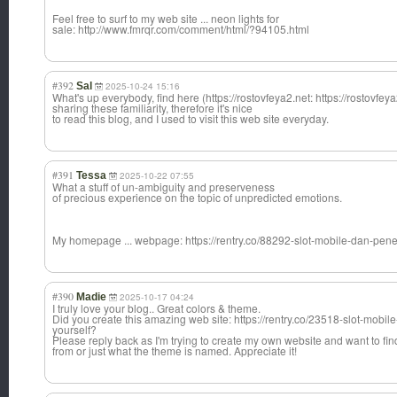
Feel free to surf to my web site ... neon lights for
sale: http://www.fmrqr.com/comment/html/?94105.html
#392
Sal
2025-10-24 15:16
What's up everybody, find here (https://rostovfeya2.net: https://rostovfeya
sharing these familiarity, therefore it's nice
to read this blog, and I used to visit this web site everyday.
#391
Tessa
2025-10-22 07:55
What a stuff of un-ambiguity and preserveness
of precious experience on the topic of unpredicted emotions.
My homepage ... webpage: https://rentry.co/88292-slot-mobile-dan-pen
#390
Madie
2025-10-17 04:24
I truly love your blog.. Great colors & theme.
Did you create this amazing web site: https://rentry.co/23518-slot-mobil
yourself?
Please reply back as I'm trying to create my own website and want to fin
from or just what the theme is named. Appreciate it!