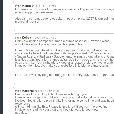
#386
Monte
2025-10-13 22:10
Hi there to all, how is all, I think every one is getting more from this site
nice in support of new users.
Also visit my homepage ... website: https://rentry.co/12727-tekan-spin-
muncul-di-ponsel
#385
Kelley
2025-10-13 14:02
I think everything composed made a bunch of sense. However, what
about this? what if you wrote a catchier post title?
I mean, I don't want to tell you how to run your website, but suppose
you added a headline to maybe grab people's attention? I mean Agenzi
- Nuova Agenzia Radicale - Supplemento telematico quotidiano di Quad
is a little plain. You might glance at Yahoo's front page and note how th
open the links. You might add a video or a related picture or two to grab
In my opinion, it could make your website a little bit more interesting.
Feel free to visit my blog homepage: https://rentry.co/51035-pengaruh-a
#384
Marshall
2025-10-12 11:49
Hey I know this is off topic but I was wondering if you
knew of any widgets I could add to my blog that automatically tweet my 
I've been looking for a plug-in like this for quite some time and was 
experience
with something like this. Please let me know if you run into anything.
I truly enjoy reading your blog and I look forward to your new
updates.