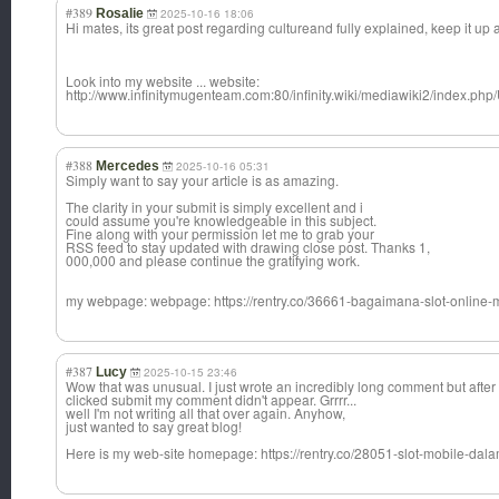
#389
Rosalie
2025-10-16 18:06
Hi mates, its great post regarding cultureand fully explained, keep it up a
Look into my website ... website:
http://www.infinitymugenteam.com:80/infinity.wiki/mediawiki2/index.ph
#388
Mercedes
2025-10-16 05:31
Simply want to say your article is as amazing.
The clarity in your submit is simply excellent and i
could assume you're knowledgeable in this subject.
Fine along with your permission let me to grab your
RSS feed to stay updated with drawing close post. Thanks 1,
000,000 and please continue the gratifying work.
my webpage: webpage: https://rentry.co/36661-bagaimana-slot-online
#387
Lucy
2025-10-15 23:46
Wow that was unusual. I just wrote an incredibly long comment but after 
clicked submit my comment didn't appear. Grrrr...
well I'm not writing all that over again. Anyhow,
just wanted to say great blog!
Here is my web-site homepage: https://rentry.co/28051-slot-mobile-dala