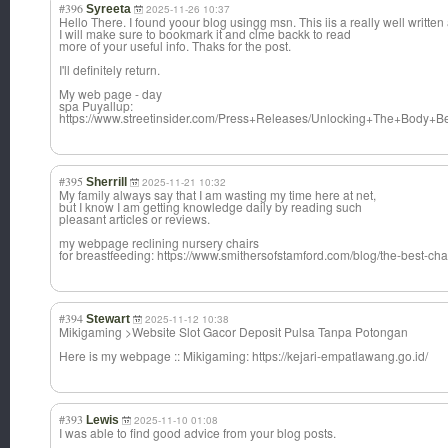
#396
Syreeta
2025-11-26 10:37
Hello There. I found yoour blog usingg msn. This iis a really well written a
I will make sure to bookmark it and clme backk to read
more of your useful info. Thaks for the post.
I'll definitely return.
My web page - day
spa Puyallup:
https://www.streetinsider.com/Press+Releases/Unlocking+The+Body+B
#395
Sherrill
2025-11-21 10:32
My family always say that I am wasting my time here at net,
but I know I am getting knowledge daily by reading such
pleasant articles or reviews.
my webpage reclining nursery chairs
for breastfeeding: https://www.smithersofstamford.com/blog/the-best-chai
#394
Stewart
2025-11-12 10:38
Mikigaming >Website Slot Gacor Deposit Pulsa Tanpa Potongan
Here is my webpage :: Mikigaming: https://kejari-empatlawang.go.id/
#393
Lewis
2025-11-10 01:08
I was able to find good advice from your blog posts.