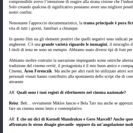
comprensibile avevo l’intenzione di reagire alla strana visione che l'indus
Solo creando qualcosa di significativo possiamo avere una migliore possibil
nostri confini.
Nonostante l'approccio documentaristico, la
trama principale è pura fic
vita di tutti i giorni, familiari a chiunque.
In questo film sia gli elementi positivi che quelli negativi sono indicati p
ungherese. C'è una
grande varietà riguardo le immagini
, il miscuglio d
I titoli di testa ne sono un esempio. Abbiamo usato diversi tipi di font per
Abbiamo inoltre costruito la narrazione impiegando scene oniriche alterna
tradizione del
cinema-veritè,
il protagonista è il mio buon amico e compag
Cinema
,
Áron Ferenczik
. Ma anche per altri ruoli ho utilizzato attori sce
personali vissuti hanno contribuito alla spontaneità dello script che di con
attraente.
AR
:
Quali sono i tuoi registi di riferimento nel cinema nazionale?
Reisz
: Beh… ovviamente Miklos Jancso e Bela Tarr ma anche se apprezzo 
fare un cinema meno lento e contemplativo.
AR
:
E che mi dici di Kornell Mundrukzo e Gero Marcell? Anche ques
affrontato lo stesso disagio giovanile seppure da un’angolazione mo