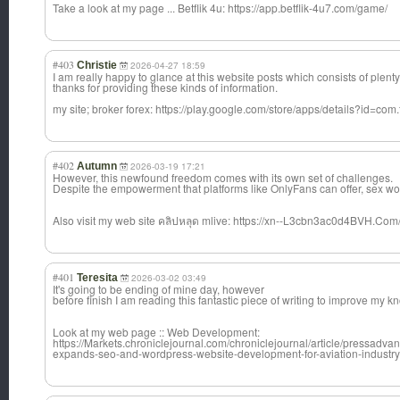
Take a look at my page ... Betflik 4u: https://app.betflik-4u7.com/game/
#403
Christie
2026-04-27 18:59
I am really happy to glance at this website posts which consists of plenty
thanks for providing these kinds of information.
my site; broker forex: https://play.google.com/store/apps/details?id=com.
#402
Autumn
2026-03-19 17:21
However, this newfound freedom comes with its own set of challenges.
Despite the empowerment that platforms like OnlyFans can offer, sex wo
Also visit my web site คลิปหลุด mlive: https://xn--L3cbn3ac0d4BVH.Com/
#401
Teresita
2026-03-02 03:49
It's going to be ending of mine day, however
before finish I am reading this fantastic piece of writing to improve my 
Look at my web page :: Web Development:
https://Markets.chroniclejournal.com/chroniclejournal/article/pressad
expands-seo-and-wordpress-website-development-for-aviation-industry