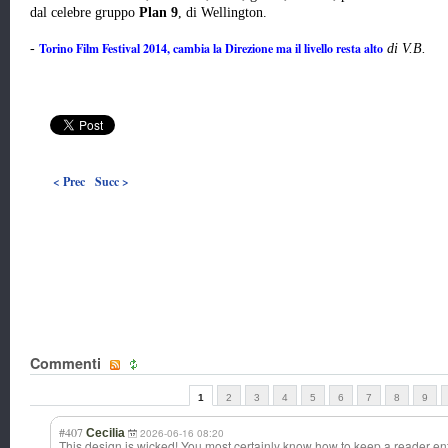
dal celebre gruppo
Plan 9
, di Wellington.
Torino Film Festival 2014, cambia la Direzione ma il livello resta alto
-
di V.B.
< Prec
Succ >
Commenti
1
2
3
4
5
6
7
8
9
#407
Cecilia
2026-06-16 08:20
This design is wicked! You most certainly know how to keep a reader en