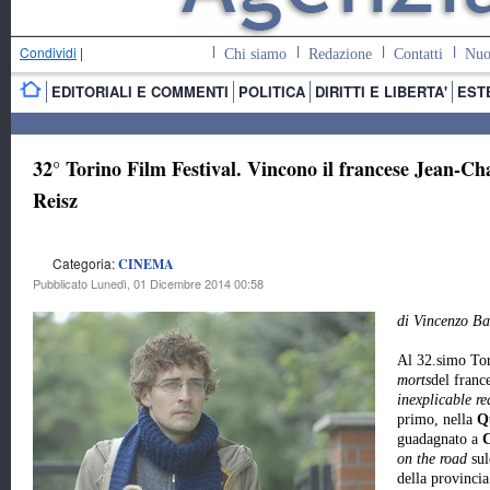
Condividi
|
Chi siamo
Redazione
Contatti
Nuo
EDITORIALI E COMMENTI
POLITICA
DIRITTI E LIBERTA'
EST
32° Torino Film Festival. Vincono il francese Jean-C
Reisz
Categoria:
CINEMA
Pubblicato Lunedì, 01 Dicembre 2014 00:58
di Vincenzo Ba
Al 32.simo To
morts
del franc
inexplicable r
primo, nella
Q
guadagnato a
on the road
sul
della provincia