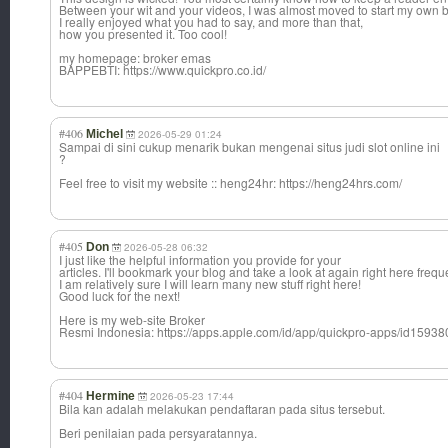
Between your wit and your videos, I was almost moved to start my own bl
I really enjoyed what you had to say, and more than that,
how you presented it. Too cool!
my homepage: broker emas
BAPPEBTI: https://www.quickpro.co.id/
#406
Michel
2026-05-29 01:24
Sampai di sini cukup menarik bukan mengenai situs judi slot online ini
?
Feel free to visit my website :: heng24hr: https://heng24hrs.com/
#405
Don
2026-05-28 06:32
I just like the helpful information you provide for your
articles. I'll bookmark your blog and take a look at again right here freque
I am relatively sure I will learn many new stuff right here!
Good luck for the next!
Here is my web-site Broker
Resmi Indonesia: https://apps.apple.com/id/app/quickpro-apps/id1593
#404
Hermine
2026-05-23 17:44
Bila kan adalah melakukan pendaftaran pada situs tersebut.
Beri penilaian pada persyaratannya.