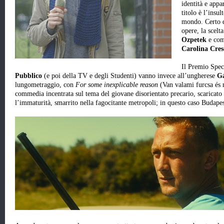
identità e appa
titolo è l’insul
mondo. Certo di
opere, la scelt
Ozpetek
e comp
Carolina Cres
Il Premio Spec
Pubblico
(e poi della TV e degli Studenti) vanno invece all’ungherese
Gá
lungometraggio, con
For some inexplicable reason
(Van valami furcsa és
commedia incentrata sul tema del giovane disorientato precario, scaricato 
l’immaturità, smarrito nella fagocitante metropoli; in questo caso Budapes