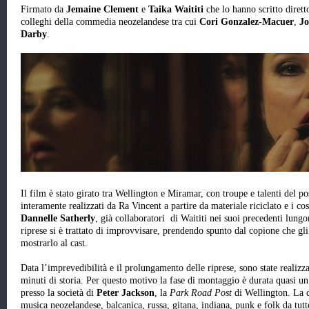
Firmato da
Jemaine Clement
e
Taika Waititi
che lo hanno scritto diret
colleghi della commedia neozelandese tra cui
Cori Gonzalez-Macuer
,
J
Darby
.
Il film è stato girato tra Wellington e Miramar, con troupe e talenti del pos
interamente realizzati da Ra Vincent a partire da materiale riciclato e i co
Dannelle Satherly
, già collaboratori di Waititi nei suoi precedenti lun
riprese si è trattato di improvvisare, prendendo spunto dal copione che gli
mostrarlo al cast.
Data l’imprevedibilità e il prolungamento delle riprese, sono state realizz
minuti di storia. Per questo motivo la fase di montaggio è durata quasi 
presso la società di
Peter Jackson
, la
Park Road Post
di Wellington. La c
musica neozelandese, balcanica, russa, gitana, indiana, punk e folk da t