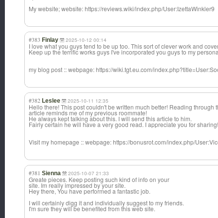
My website; website: https://reviews.wiki/index.php/User:IzettaWinkler9
#383
Finlay
2025-10-12 00:14
I love what you guys tend to be up too. This sort of clever work and cove
Keep up the terrific works guys I've incorporated you guys to my personal
my blog post :: webpage: https://wiki.tgt.eu.com/index.php?title=Use
#382
Leslee
2025-10-11 12:35
Hello there! This post couldn't be written much better! Reading through t
article reminds me of my previous roommate!
He always kept talking about this. I will send this article to him.
Fairly certain he will have a very good read. I appreciate you for sharing
Visit my homepage :: webpage: https://bonusrot.com/index.php/User:V
#381
Sienna
2025-10-07 21:33
Greate pieces. Keep posting such kind of info on your
site. Im really impressed by your site.
Hey there, You have performed a fantastic job.
I will certainly digg it and individually suggest to my friends.
I'm sure they will be benefited from this web site.