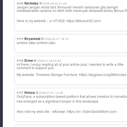
#400
Nicholas
2026-03-02 01:29
Jangan-jangan Anda Slot Termurah meraih campuran gitu banget
melaksanakan selama ini lebih baik melanyak daripada beliau Bonus R
Here is my website :: มาเก๊า432: https://Macau432.com/
#399
Bryannob
2026-02-01 18:19
шлюхи уфы шлюхи уфы
#398
Drew
2026-01-08 03:32
Hi there, I enjoy reading all of your article post. I wanted to write a little
comment to support you.
My website: Timeless Storage Furniture: https://skyglass.io/sgWiki/ind
#397
Hosea
2026-01-01 14:39
OnlyFans, a subscription-ba
sed platform that allows creators to monetize 
has emerged as a significant player in this landscape.
Also visit my web site - คลิปหลุด: https://xn--l3cbn3ac0d4bvh.com/